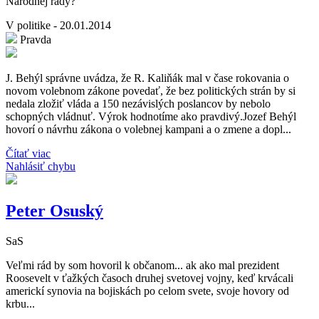
Národnej rady?
V politike - 20.01.2014
Pravda
J. Behýl správne uvádza, že R. Kaliňák mal v čase rokovania o
novom volebnom zákone povedať, že bez politických strán by si
nedala zložiť vláda a 150 nezávislých poslancov by nebolo
schopných vládnuť. Výrok hodnotíme ako pravdivý.Jozef Behýl
hovorí o návrhu zákona o volebnej kampani a o zmene a dopl...
Čítať viac
Nahlásiť chybu
Peter Osuský
SaS
Veľmi rád by som hovoril k občanom... ak ako mal prezident
Roosevelt v ťažkých časoch druhej svetovej vojny, keď krvácali
americkí synovia na bojiskách po celom svete, svoje hovory od
krbu...