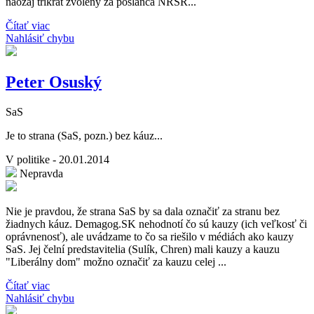
naozaj trikrát zvolený za poslanca NRSR...
Čítať viac
Nahlásiť chybu
Peter Osuský
SaS
Je to strana (SaS, pozn.) bez káuz...
V politike - 20.01.2014
Nepravda
Nie je pravdou, že strana SaS by sa dala označiť za stranu bez
žiadnych káuz. Demagog.SK nehodnotí čo sú kauzy (ich veľkosť či
oprávnenosť), ale uvádzame to čo sa riešilo v médiách ako kauzy
SaS. Jej čelní predstavitelia (Sulík, Chren) mali kauzy a kauzu
"Liberálny dom" možno označiť za kauzu celej ...
Čítať viac
Nahlásiť chybu