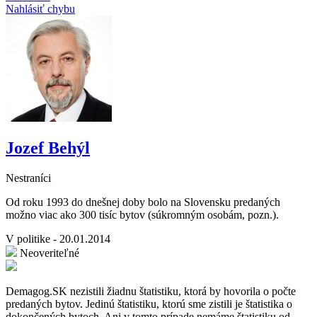
Nahlásiť chybu
Jozef Behýl
Nestraníci
Od roku 1993 do dnešnej doby bolo na Slovensku predaných
možno viac ako 300 tisíc bytov (súkromným osobám, pozn.).
V politike - 20.01.2014
Neoveriteľné
Demagog.SK nezistili žiadnu štatistiku, ktorá by hovorila o počte
predaných bytov. Jedinú štatistiku, ktorú sme zistili je štatistika o
dokončených bytoch. Ani v tomto prípade nemáme štatistiku od