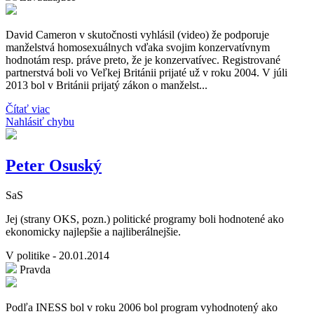
David Cameron v skutočnosti vyhlásil (video) že podporuje
manželstvá homosexuálnych vďaka svojim konzervatívnym
hodnotám resp. práve preto, že je konzervatívec. Registrované
partnerstvá boli vo Veľkej Británii prijaté už v roku 2004. V júli
2013 bol v Británii prijatý zákon o manželst...
Čítať viac
Nahlásiť chybu
Peter Osuský
SaS
Jej (strany OKS, pozn.) politické programy boli hodnotené ako
ekonomicky najlepšie a najliberálnejšie.
V politike - 20.01.2014
Pravda
Podľa INESS bol v roku 2006 bol program vyhodnotený ako