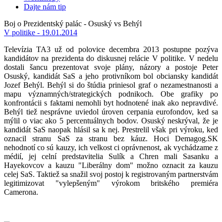
Dajte nám tip
Boj o Prezidentský palác - Osuský vs Behýl
V politike - 19.01.2014
Televízia TA3 už od polovice decembra 2013 postupne pozýva
kandidátov na prezidenta do diskusnej relácie V politike. V nedelu
dostali šancu prezentovat svoje plány, názory a postoje Peter
Osuský, kandidát SaS a jeho protivníkom bol obciansky kandidát
Jozef Behýl. Behýl si do štúdia priniesol graf o nezamestnanosti a
mapu významných/strategických podnikoch. Obe grafiky po
konfrontácii s faktami nemohli byt hodnotené inak ako nepravdivé.
Behýl tiež nesprávne uviedol úroven cerpania eurofondov, ked sa
mýlil o viac ako 5 percentuálnych bodov. Osuský neskrýval, že je
kandidát SaS naopak hlásil sa k nej. Prestrelil však pri výroku, ked
oznacil stranu SaS za stranu bez káuz. Hoci Demagog.SK
nehodnotí co sú kauzy, ich velkost ci oprávnenost, ak vychádzame z
médií, jej celní predstavitelia Sulík a Chren mali Sasanku a
Hayekovcov a kauzu "Liberálny dom" možno oznacit za kauzu
celej SaS. Taktiež sa snažil svoj postoj k registrovaným partnerstvám
legitimizovat "vylepšeným" výrokom britského premiéra
Camerona.