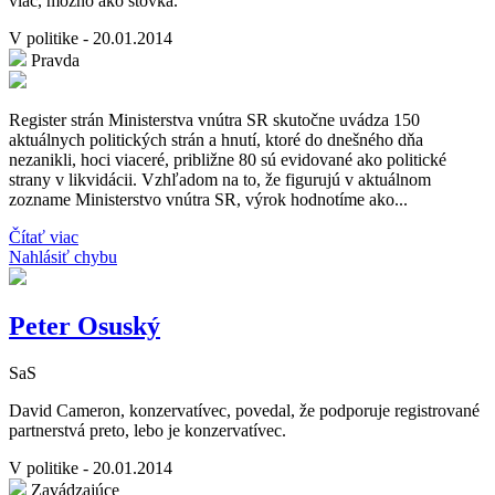
viac, možno ako stovka.
V politike - 20.01.2014
Pravda
Register strán Ministerstva vnútra SR skutočne uvádza 150
aktuálnych politických strán a hnutí, ktoré do dnešného dňa
nezanikli, hoci viaceré, približne 80 sú evidované ako politické
strany v likvidácii. Vzhľadom na to, že figurujú v aktuálnom
zozname Ministerstvo vnútra SR, výrok hodnotíme ako...
Čítať viac
Nahlásiť chybu
Peter Osuský
SaS
David Cameron, konzervatívec, povedal, že podporuje registrované
partnerstvá preto, lebo je konzervatívec.
V politike - 20.01.2014
Zavádzajúce