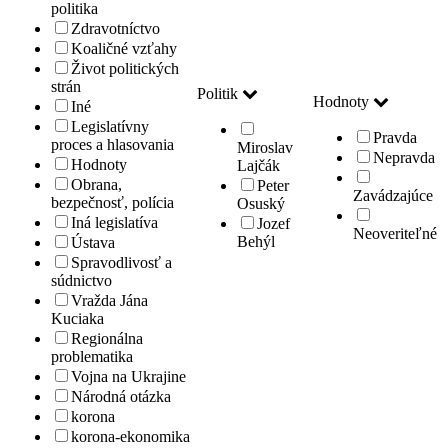
politika
Zdravotníctvo
Koaličné vzťahy
Život politických
strán
Politik
Hodnoty
Iné
Legislatívny
Pravda
proces a hlasovania
Miroslav
Nepravda
Hodnoty
Lajčák
Obrana,
Peter
Zavádzajúce
bezpečnosť, polícia
Osuský
Iná legislatíva
Jozef
Neoveriteľné
Behýl
Ústava
Spravodlivosť a
súdnictvo
Vražda Jána
Kuciaka
Regionálna
problematika
Vojna na Ukrajine
Národná otázka
korona
korona-ekonomika