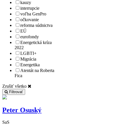
kauzy
interrupcie
voľba GenPro
očkovanie
reforma súdnictva
EÚ
eurofondy
Energetická kríza
2022
LGBTI+
Migrácia
Energetika
Atentát na Roberta
Fica
Zrušiť všetko
Filtrovať
Peter Osuský
SaS