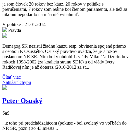
ja som človek 20 rokov bez káuz, 20 rokov v politike s
prerušeniami, 7 rokov som reálne bol členom parlamentu, ale tiež sa
nikomu nepodarilo na mňa nič vytiahnuť.
V politike - 21.01.2014
Pravda
Demagog.SK nezistil žiadnu kauzu resp. obvinenia spojené priamo
s osobou P. Osuského. Osuský pravdivo uvádza, že je 7 rokov
poslancom NR SR. Ním bol v období 1. vlády Mikuláša Dzurindu v
rokoch 1998-2002 (za koalíciu stranu SDK) a od vlády Ivety
Radičovej ním je až doteraz (2010-2012 za st...
Čítať viac
Nahlásiť chybu
Peter Osuský
SaS
...z toho pri predchádzajúcom (pokuse - bol zvolený vo voľbách do
NR SR, pozn.) zo 43.miesta...