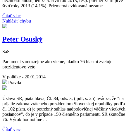
nezamestnanosti, len za 3. štvrťrok 2013, resp. priemer za tri prvé
štvrťroky 2013 (14,1%). Priemerná evidovaná nezame...
Čítať viac
Nahlásiť chybu
Peter Osuský
SaS
Parlament samozrejme ako vieme, hladko 76 hlasmi zvetuje
prezidentovo veto.
V politike - 20.01.2014
Pravda
Ústava SR, piata hlava, Čl. 84, ods. 3, (.pdf, s. 25) uvádza, že "na
prijatie zákona vráteného prezidentom Slovenskej republiky podľa
čl. 102 písm. o) je potrebný súhlas nadpolovičnej väčšiny všetkých
poslancov", čo je v prípade 150-členného parlamentu SR skutočne
76. Výrok hodnotíme ...
Čítať viac