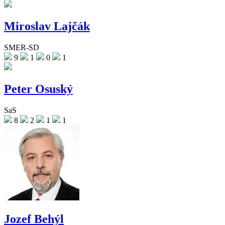
Miroslav Lajčák
SMER-SD
9
1
0
1
Peter Osuský
SaS
8
2
1
1
Jozef Behýl