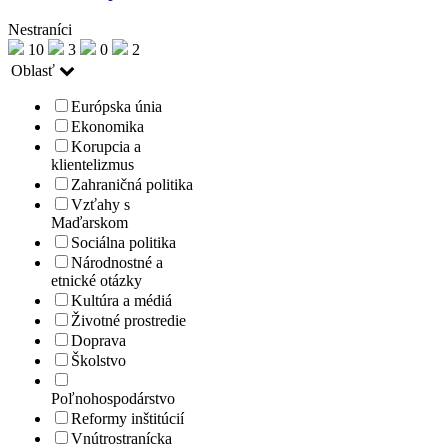
Nestraníci
10
3
0
2
Oblasť
Európska únia
Ekonomika
Korupcia a
klientelizmus
Zahraničná politika
Vzťahy s
Maďarskom
Sociálna politika
Národnostné a
etnické otázky
Kultúra a médiá
Životné prostredie
Doprava
Školstvo
Poľnohospodárstvo
Reformy inštitúcií
Vnútrostranícka