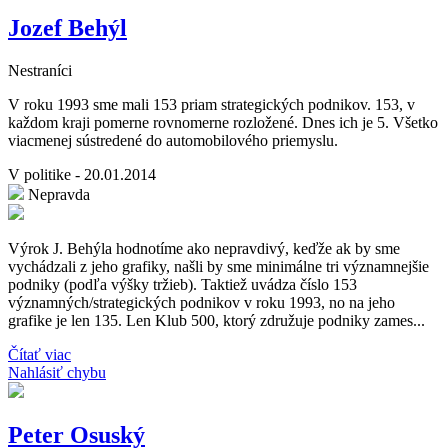
Jozef Behýl
Nestraníci
V roku 1993 sme mali 153 priam strategických podnikov. 153, v
každom kraji pomerne rovnomerne rozložené. Dnes ich je 5. Všetko
viacmenej sústredené do automobilového priemyslu.
V politike - 20.01.2014
Nepravda
Výrok J. Behýla hodnotíme ako nepravdivý, keďže ak by sme
vychádzali z jeho grafiky, našli by sme minimálne tri významnejšie
podniky (podľa výšky tržieb). Taktiež uvádza číslo 153
významných/strategických podnikov v roku 1993, no na jeho
grafike je len 135. Len Klub 500, ktorý združuje podniky zames...
Čítať viac
Nahlásiť chybu
Peter Osuský