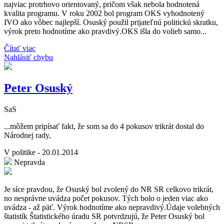
najviac protrhovo orientovaný, pričom však nebola hodnotená
kvalita programu. V roku 2002 bol program OKS vyhodnotený
IVO ako vôbec najlepší. Osuský použil prijateľnú politickú skratku,
výrok preto hodnotíme ako pravdivý.OKS išla do volieb samo...
Čítať viac
Nahlásiť chybu
Peter Osuský
SaS
...môžem pripísať fakt, že som sa do 4 pokusov trikrát dostal do
Národnej rady,
V politike - 20.01.2014
Nepravda
Je síce pravdou, že Osuský bol zvolený do NR SR celkovo trikrát,
no nesprávne uvádza počet pokusov. Tých bolo o jeden viac ako
uvádza - až päť. Výrok hodnotíme ako nepravdivý.Údaje volebných
štatistík Štatistického úradu SR potvrdzujú, že Peter Osuský bol