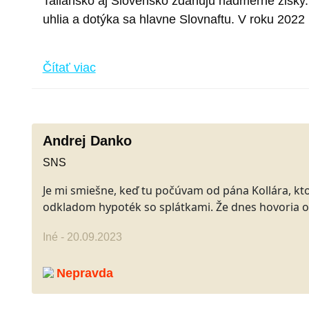
Taliansko aj Slovensko zdaňujú nadmerné zisky.
uhlia a dotýka sa hlavne Slovnaftu. V roku 2022
Čítať viac
Andrej Danko
SNS
Je mi smiešne, keď tu počúvam od pána Kollára, k
odkladom hypoték so splátkami. Že dnes hovoria o
Iné - 20.09.2023
Nepravda