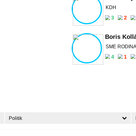
KDH
3
2
Boris Koll
SME RODIN
4
1
Politik