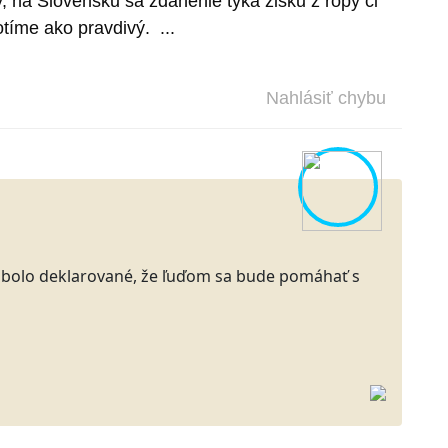
 na Slovensku sa zdanenie týka zisku z ropy či
tíme ako pravdivý. ...
Nahlásiť chybu
a bolo deklarované, že ľuďom sa bude pomáhať s