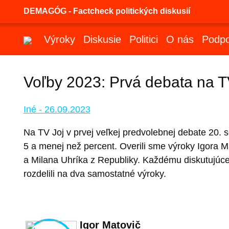
DEMAGÓG - Factcheck politických diskusií
Výroky
Diskusie
Politici
O nás
Podpo
Voľby 2023: Prvá debata na T
Iné - 26.09.2023
Na TV Joj v prvej veľkej predvolebnej debate 20. s
5 a menej než percent. Overili sme výroky Igora
a Milana Uhríka z Republiky. Každému diskutujúc
rozdelili na dva samostatné výroky.
Igor Matovič