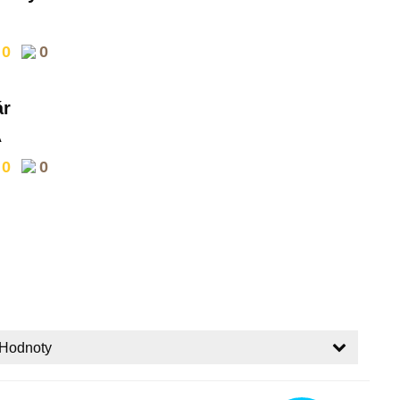
0
0
ár
A
0
0
Hodnoty