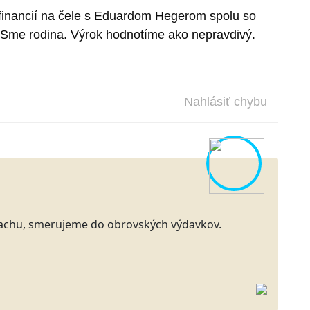
 financií na čele s Eduardom Hegerom spolu so
e Sme rodina. Výrok hodnotíme ako nepravdivý.
Nahlásiť chybu
krachu, smerujeme do obrovských výdavkov.