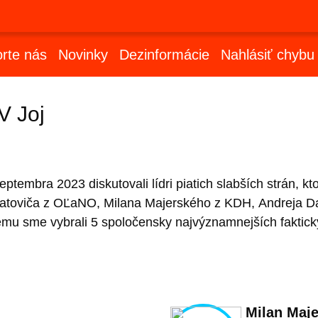
rte nás
Novinky
Dezinformácie
Nahlásiť chybu
V Joj
eptembra 2023 diskutovali lídri piatich slabších strán, 
 Matoviča z OĽaNO, Milana Majerského z KDH, Andreja D
emu sme vybrali 5 spoločensky najvýznamnejších faktick
Milan Maj