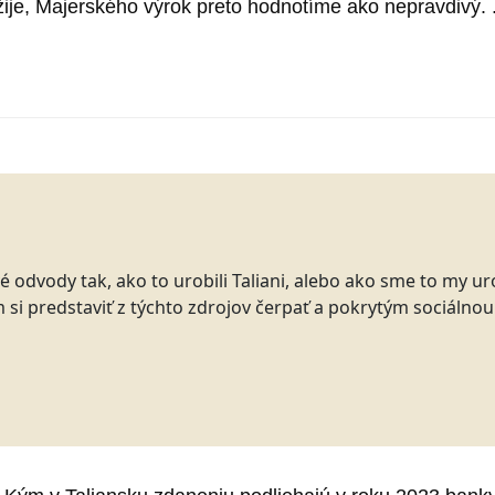
ije, Majerského výrok preto hodnotíme ako nepravdivý. .
 odvody tak, ako to urobili Taliani, alebo ako sme to my uro
 si predstaviť z týchto zdrojov čerpať a pokrytým sociálnou