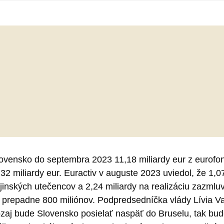
vensko do septembra 2023 11,18 miliardy eur z eurofond
2 miliardy eur. Euractiv v auguste 2023 uviedol, že 1,0
ajinských utečencov a 2,24 miliardy na realizáciu zazmlu
 prepadne 800 miliónov. Podpredsedníčka vlády Lívia Va
naozaj bude Slovensko posielať naspäť do Bruselu, tak 