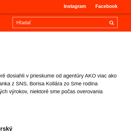
Instagram
Facebook
ktoré dosiahli v prieskume od agentúry AKO viac ako
anka z SNS, Borisa Kollára zo Sme rodina
ých výrokov, niektoré sme počas overovania
erský