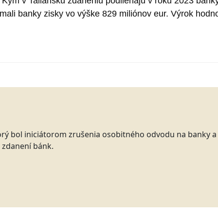
 Kým v Taliansku zdaneniu podliehajú v roku 2023 banky,
 mali banky zisky vo výške 829 miliónov eur. Výrok hodno
torý bol iniciátorom zrušenia osobitného odvodu na banky 
 zdanení bánk.