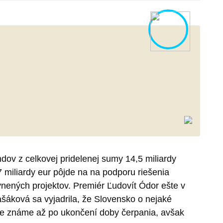
ov z celkovej pridelenej sumy 14,5 miliardy
7 miliardy eur pôjde na na podporu riešenia
vnených projektov. Premiér Ľudovít Ódor ešte v
šáková sa vyjadrila, že Slovensko o nejaké
bude známe až po ukončení doby čerpania, avšak