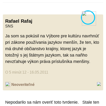
Rafael Rafaj
SNS
Ja som sa pokúsil na Výbore pre kultúru navrhnúť
pri zákone používania jazykov menšín, že ten, kto
má druhé občianstvo krajiny, ktorej jazyk je
totožný s jej štátnym jazykom, tak sa naňho
nevzťahuje výkon práva príslušníka menšiny.
O 5 minút 12 - 16.05.2011
Neoveriteľné
Nepodarilo sa nám overiť toto tvrdenie. Stale ten