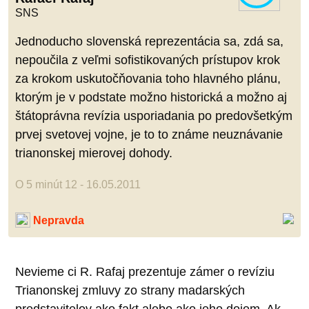
SNS
Jednoducho slovenská reprezentácia sa, zdá sa,
nepoučila z veľmi sofistikovaných prístupov krok
za krokom uskutočňovania toho hlavného plánu,
ktorým je v podstate možno historická a možno aj
štátoprávna revízia usporiadania po predovšetkým
prvej svetovej vojne, je to to známe neuznávanie
trianonskej mierovej dohody.
O 5 minút 12 - 16.05.2011
Nepravda
Nevieme ci R. Rafaj prezentuje zámer o revíziu
Trianonskej zmluvy zo strany madarských
predstavitelov ako fakt alebo ako jeho dojem. Ak