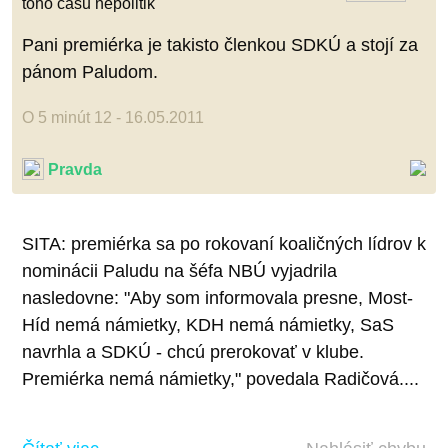
toho času nepolitik
Pani premiérka je takisto členkou SDKÚ a stojí za
pánom Paludom.
O 5 minút 12 - 16.05.2011
Pravda
SITA: premiérka sa po rokovaní koaličných lídrov k
nominácii Paludu na šéfa NBÚ vyjadrila
nasledovne: "Aby som informovala presne, Most-
Híd nemá námietky, KDH nemá námietky, SaS
navrhla a SDKÚ - chcú prerokovať v klube.
Premiérka nemá námietky," povedala Radičová....