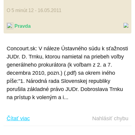
O 5 minút 12 - 16.05.2011
Pravda
Concourt.sk: V náleze Ústavného súdu k sťažnosti
JUDr. D. Trnku, ktorou namietal na priebeh voľby
generálneho prokurátora (k voľbam z 2. a 7.
decembra 2010, pozn.) (.pdf) sa okrem iného
píše:"1. Národná rada Slovenskej republiky
porušila základné právo JUDr. Dobroslava Trnku
na prístup k voleným a i...
Čítať viac
Nahlásiť chybu