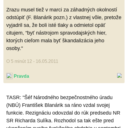
Zrazu musel tiež v marci za záhadných okolností
odstúpiť (F. Blanárik pozn.) z vlastnej vôle, pretože
vyjadril sa, že boli isté tlaky a odmietol opäť
citujem, "byť nástrojom spravodajských hier,
ktorých cieľom mala byť škandalizácia jeho
osoby."
O 5 minút 12 - 16.05.2011
Pravda
TASR: "Šéf Národného bezpečnostného úradu
(NBÚ) František Blanárik sa ráno vzdal svojej
funkcie. Rezignáciu odovzdal do rúk predsedu NR
SR Richarda Sulíka. Rozhodol sa tak ešte pred