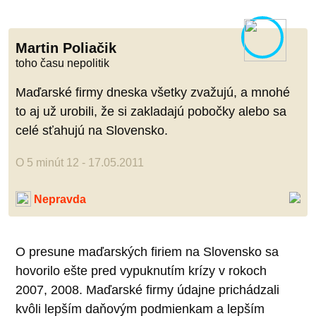
Martin Poliačik
toho času nepolitik
Maďarské firmy dneska všetky zvažujú, a mnohé
to aj už urobili, že si zakladajú pobočky alebo sa
celé sťahujú na Slovensko.
O 5 minút 12 - 17.05.2011
Nepravda
O presune maďarských firiem na Slovensko sa
hovorilo ešte pred vypuknutím krízy v rokoch
2007, 2008. Maďarské firmy údajne prichádzali
kvôli lepším daňovým podmienkam a lepším