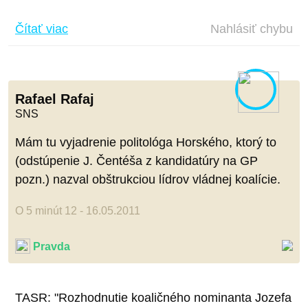
Čítať viac
Nahlásiť chybu
Rafael Rafaj
SNS
Mám tu vyjadrenie politológa Horského, ktorý to
(odstúpenie J. Čentéša z kandidatúry na GP
pozn.) nazval obštrukciou lídrov vládnej koalície.
O 5 minút 12 - 16.05.2011
Pravda
TASR: "Rozhodnutie koaličného nominanta Jozefa