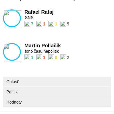
Rafael Rafaj
SNS
7
1
1
5
Martin Poliačik
toho času nepolitik
1
1
0
2
Oblasť
Politik
Hodnoty