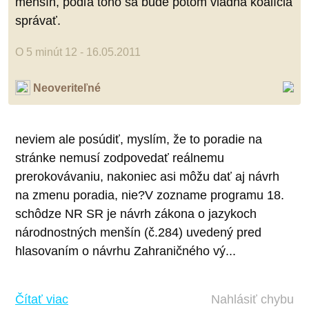
menšín, podľa toho sa bude potom vládna koalícia
správať.
O 5 minút 12 - 16.05.2011
Neoveriteľné
neviem ale posúdiť, myslím, že to poradie na
stránke nemusí zodpovedať reálnemu
prerokovávaniu, nakoniec asi môžu dať aj návrh
na zmenu poradia, nie?V zozname programu 18.
schôdze NR SR je návrh zákona o jazykoch
národnostných menšín (č.284) uvedený pred
hlasovaním o návrhu Zahraničného vý...
Čítať viac
Nahlásiť chybu