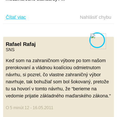
Čítať viac
Nahlásiť chybu
Rafael Rafaj
SNS
Keď som na zahraničnom výbore po tom našom
prerokovaní a vládnou koalíciou odmietnutom
návrhu, si pozrel, čo vlastne zahraničný výbor
navrhuje, tak bohužiaľ som bol šokovaný, pretože
tu sa hovorí v tomto návrhu, že "berieme na
vedomie prijatie základného maďarského zákona."
O 5 minút 12 - 16.05.2011