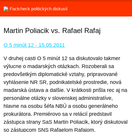
Factcheck politických diskusií
Martin Poliacik vs. Rafael Rafaj
O 5 minút 12 - 15.05.2011
V druhej casti O 5 minút 12 sa diskutovalo takmer
výlucne o madarských otázkach. Rozoberali sa
predovšetkým diplomatické vztahy, pripravované
vyhlásenie NR SR, podnikatelské prostredie, nová
madarská ústava a dalšie. V krátkosti prišla rec aj na
personálne otázky v slovenskej administratíve,
hlavne na osobu šéfa NBÚ a osobu generálneho
prokurátora. Premiérovo sa v relácií predstavil
zástupca strany SaS Martin Poliacik, ktorý diskutoval
so zástupcom SNS Rafaelom Rafajom.