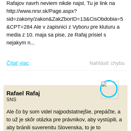
Rafajov navrh neviem nikde najst. Tu je link na
http://www.nrsr.sk/Page.aspx?
sid=zakony/zakon&ZakZborID=13&CisObdobia=5
&CPT=284 Ale v zapisnici z Vyboru pre kluturu a
media z 10. maja sa pise, ze Rafaj prisiel s
nejakym n...
Čítať viac
Nahlásiť chybu
Rafael Rafaj
SNS
Ale čo by som videl najpodstatnejšie, prepáčte, a
to už je skôr otázka pre právnikov, aby vystúpili, a
aby bránili suverenitu Slovenska, to je to