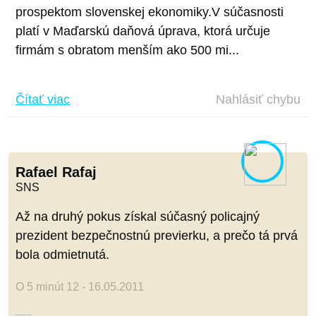
prospektom slovenskej ekonomiky.V súčasnosti
platí v Maďarskú daňová úprava, ktorá určuje
firmám s obratom menším ako 500 mi...
Čítať viac
Nahlásiť chybu
Rafael Rafaj
SNS
Až na druhý pokus získal súčasný policajný
prezident bezpečnostnú previerku, a prečo tá prvá
bola odmietnutá.
O 5 minút 12 - 16.05.2011