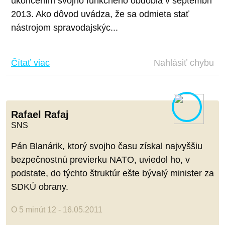
ukončením svojho funkčného obdobia v septembri
2013. Ako dôvod uvádza, že sa odmieta stať
nástrojom spravodajskýc...
Čítať viac
Nahlásiť chybu
Rafael Rafaj
SNS
Pán Blanárik, ktorý svojho času získal najvyššiu
bezpečnostnú previerku NATO, uviedol ho, v
podstate, do týchto štruktúr ešte bývalý minister za
SDKÚ obrany.
O 5 minút 12 - 16.05.2011