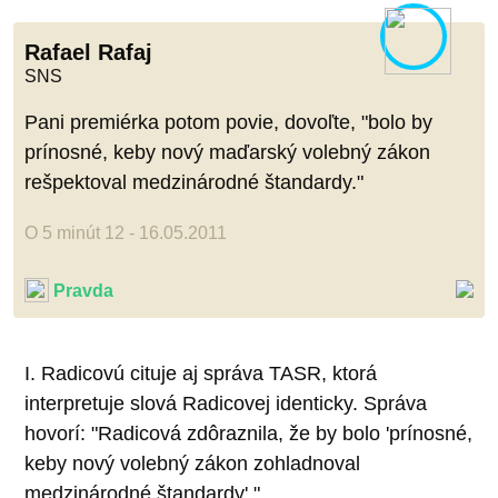
Rafael Rafaj
SNS
Pani premiérka potom povie, dovoľte, "bolo by
prínosné, keby nový maďarský volebný zákon
rešpektoval medzinárodné štandardy."
O 5 minút 12 - 16.05.2011
Pravda
I. Radicovú cituje aj správa TASR, ktorá
interpretuje slová Radicovej identicky. Správa
hovorí: "Radicová zdôraznila, že by bolo 'prínosné,
keby nový volebný zákon zohladnoval
medzinárodné štandardy'."...