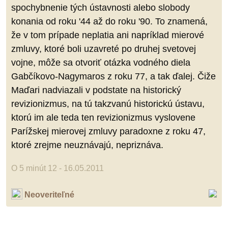
spochybnenie tých ústavnosti alebo slobody
konania od roku '44 až do roku '90. To znamená,
že v tom prípade neplatia ani napríklad mierové
zmluvy, ktoré boli uzavreté po druhej svetovej
vojne, môže sa otvoriť otázka vodného diela
Gabčíkovo-Nagymaros z roku 77, a tak ďalej. Čiže
Maďari nadviazali v podstate na historický
revizionizmus, na tú takzvanú historickú ústavu,
ktorú im ale teda ten revizionizmus vyslovene
Parížskej mierovej zmluvy paradoxne z roku 47,
ktoré zrejme neuznávajú, nepriznáva.
O 5 minút 12 - 16.05.2011
Neoveriteľné