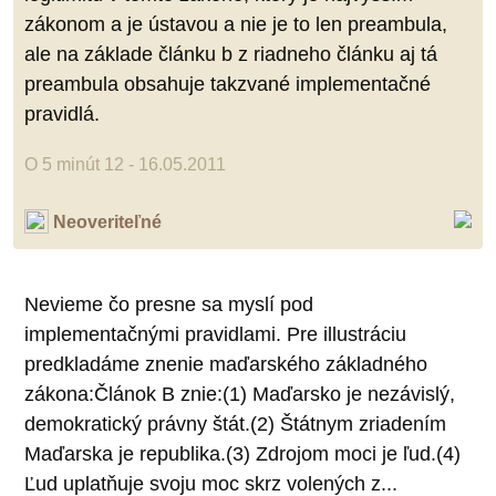
zákonom a je ústavou a nie je to len preambula,
ale na základe článku b z riadneho článku aj tá
preambula obsahuje takzvané implementačné
pravidlá.
O 5 minút 12 - 16.05.2011
Neoveriteľné
Nevieme čo presne sa myslí pod
implementačnými pravidlami. Pre illustráciu
predkladáme znenie maďarského základného
zákona:Článok B znie:(1) Maďarsko je nezávislý,
demokratický právny štát.(2) Štátnym zriadením
Maďarska je republika.(3) Zdrojom moci je ľud.(4)
Ľud uplatňuje svoju moc skrz volených z...