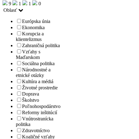
9
1
1
0
Oblasť
Európska únia
Ekonomika
Korupcia a
klientelizmus
Zahraničná politika
Vzťahy s
Maďarskom
Sociálna politika
Národnostné a
etnické otázky
Kultúra a médiá
Životné prostredie
Doprava
Školstvo
Poľnohospodárstvo
Reformy inštitúcií
Vnútrostranícka
politika
Zdravotníctvo
Koaličné vzťahy