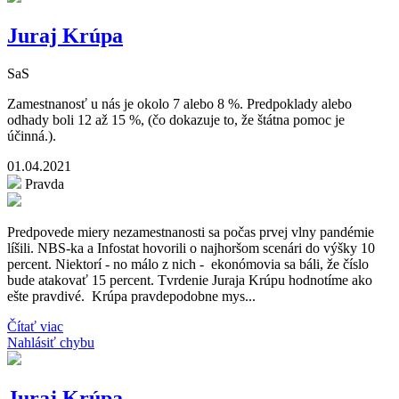
Juraj Krúpa
SaS
Zamestnanosť u nás je okolo 7 alebo 8 %. Predpoklady alebo
odhady boli 12 až 15 %, (čo dokazuje to, že štátna pomoc je
účinná.).
01.04.2021
Pravda
Predpovede miery nezamestnanosti sa počas prvej vlny pandémie
líšili. NBS-ka a Infostat hovorili o najhoršom scenári do výšky 10
percent. Niektorí - no málo z nich - ekonómovia sa báli, že číslo
bude atakovať 15 percent. Tvrdenie Juraja Krúpu hodnotíme ako
ešte pravdivé. Krúpa pravdepodobne mys...
Čítať viac
Nahlásiť chybu
Juraj Krúpa