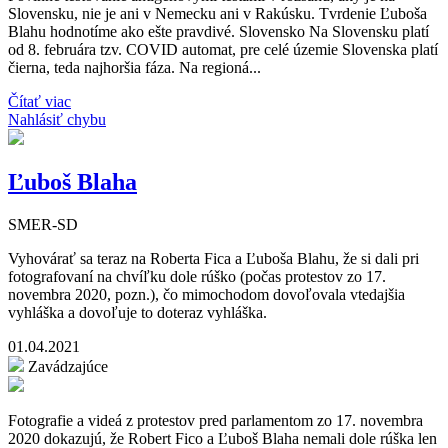
Slovensku, nie je ani v Nemecku ani v Rakúsku. Tvrdenie Ľuboša
Blahu hodnotíme ako ešte pravdivé. Slovensko Na Slovensku platí
od 8. februára tzv. COVID automat, pre celé územie Slovenska platí
čierna, teda najhoršia fáza. Na regioná...
Čítať viac
Nahlásiť chybu
Ľuboš Blaha
SMER-SD
Vyhovárať sa teraz na Roberta Fica a Ľuboša Blahu, že si dali pri
fotografovaní na chvíľku dole rúško (počas protestov zo 17.
novembra 2020, pozn.), čo mimochodom dovoľovala vtedajšia
vyhláška a dovoľuje to doteraz vyhláška.
01.04.2021
Zavádzajúce
Fotografie a videá z protestov pred parlamentom zo 17. novembra
2020 dokazujú, že Robert Fico a Ľuboš Blaha nemali dole rúška len