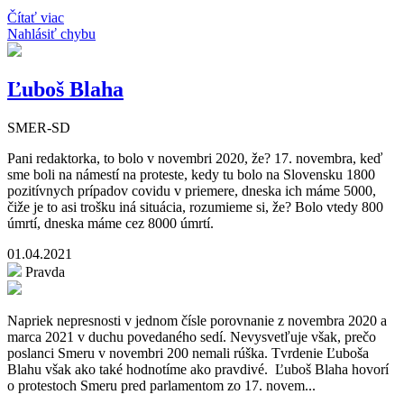
Čítať viac
Nahlásiť chybu
Ľuboš Blaha
SMER-SD
Pani redaktorka, to bolo v novembri 2020, že? 17. novembra, keď
sme boli na námestí na proteste, kedy tu bolo na Slovensku 1800
pozitívnych prípadov covidu v priemere, dneska ich máme 5000,
čiže je to asi trošku iná situácia, rozumieme si, že? Bolo vtedy 800
úmrtí, dneska máme cez 8000 úmrtí.
01.04.2021
Pravda
Napriek nepresnosti v jednom čísle porovnanie z novembra 2020 a
marca 2021 v duchu povedaného sedí. Nevysvetľuje však, prečo
poslanci Smeru v novembri 200 nemali rúška. Tvrdenie Ľuboša
Blahu však ako také hodnotíme ako pravdivé. Ľuboš Blaha hovorí
o protestoch Smeru pred parlamentom zo 17. novem...