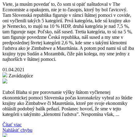
Viete, ja musím povedať to, čo som si opäť naštudoval v The
Economiste a opakujem, nie je to časopis, ktorý by bol ľavicový.
Tam Slovenská republika figuruje v rámci štátnej pomoci v covide,
oni vyčlenili takých 5 kategórií. Prvá kategória, kde sú krajiny ako
je Nemecko, to majú na 10 % HDP, druhá kategória je nad 7,5 %,
tam figuruje napr. Poľsko, náš sused. Tretia kategória, to sú na 5 %,
tam figuruje povedzme Česká republika, náš sused a my sme v
predposlednej štvrtej kategórii 2,6 %, kde sme s takými klenotmi
ľudstva ako je Zimbabwe a Mauritánia. A potom pod nami sú už iba
krajiny typu Sudán a Mozambik, čiže pán kolega, my sme jedny z
najhorších v štátnej pomoci.
01.04.2021
Zavádzajúce
Ľuboš Blaha si pre porovnanie výšky štátom vyčlenenej
ekonomickej pomoci Slovenska počas koronakrízy vybral zo štúdie
krajiny ako Zimbabwe či Mauretánia, ktoré pre svoje ekonomiky
ohlásili podobný balík peňazí. Poslanec hovorí, že sme v tejto
kategórii s takýmito „klenotmi ľudstva”. Nespomína však, ...
Čítať viac
Nahlásiť chybu