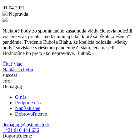
01.04.2021
Nepravda
Niektoré body zo spomínaného zasadnutia vlády členovia odložili,
viaceré však prijali - medzi nimi aj také, ktoré sa týkali „riešenia”
pandémie. Tvrdenie Ľuboša Blahu, že koalícia odložila „všetky
body” súvisiace s riešením pandémie či štátu, teda nesedí.
Hodnotíme ho preto ako nepravdivé. Ľuboš...
Čítať viac
Nahlásiť chybu
success
error
Demagog
O nás
Podporte nás
Napísali sme
Dobrovoľníctvo
demagog@institutsgi.sk
+421 910 444 636
Doporučujeme