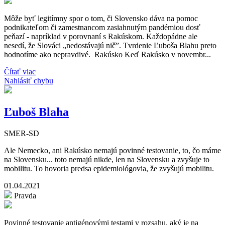
Môže byť legitímny spor o tom, či Slovensko dáva na pomoc
podnikateľom či zamestnancom zasiahnutým pandémiou dosť
peňazí - napríklad v porovnaní s Rakúskom. Každopádne ale
nesedí, že Slováci „nedostávajú nič”. Tvrdenie Ľuboša Blahu preto
hodnotíme ako nepravdivé. Rakúsko Keď Rakúsko v novembr...
Čítať viac
Nahlásiť chybu
Ľuboš Blaha
SMER-SD
Ale Nemecko, ani Rakúsko nemajú povinné testovanie, to, čo máme
na Slovensku... toto nemajú nikde, len na Slovensku a zvyšuje to
mobilitu. To hovoria predsa epidemiológovia, že zvyšujú mobilitu.
01.04.2021
Pravda
Povinné testovanie antigénovými testami v rozsahu, aký je na