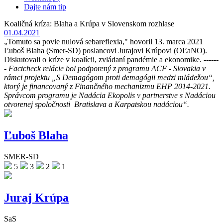
Dajte nám tip
Koaličná kríza: Blaha a Krúpa v Slovenskom rozhlase
01.04.2021
„Tomuto sa povie nulová sebareflexia," hovoril 13. marca 2021
Ľuboš Blaha (Smer-SD) poslancovi Jurajovi Krúpovi (OĽaNO).
Diskutovali o kríze v koalícii, zvládaní pandémie a ekonomike. ------
-
Factcheck relácie bol podporený z programu ACF - Slovakia v
rámci projektu
„S Demagógom proti demagógii medzi mládežou“,
ktorý
je financovaný z Finančného mechanizmu EHP 2014-2021.
Správcom programu je Nadácia Ekopolis v partnerstve s Nadáciou
otvorenej spoločnosti Bratislava a Karpatskou nadáciou“.
Ľuboš Blaha
SMER-SD
5
3
2
1
Juraj Krúpa
SaS