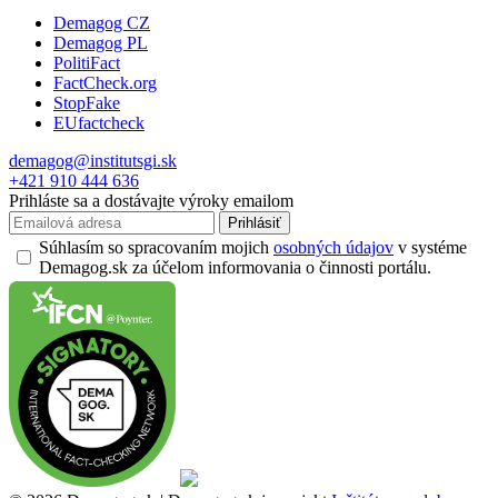
Demagog CZ
Demagog PL
PolitiFact
FactCheck.org
StopFake
EUfactcheck
demagog@institutsgi.sk
+421 910 444 636
Prihláste sa a dostávajte výroky emailom
Prihlásiť
Súhlasím so spracovaním mojich
osobných údajov
v systéme
Demagog.sk za účelom informovania o činnosti portálu.