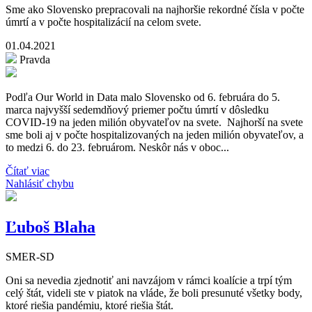
Sme ako Slovensko prepracovali na najhoršie rekordné čísla v počte
úmrtí a v počte hospitalizácií na celom svete.
01.04.2021
Pravda
Podľa Our World in Data malo Slovensko od 6. februára do 5.
marca najvyšší sedemdňový priemer počtu úmrtí v dôsledku
COVID-19 na jeden milión obyvateľov na svete. Najhorší na svete
sme boli aj v počte hospitalizovaných na jeden milión obyvateľov, a
to medzi 6. do 23. februárom. Neskôr nás v oboc...
Čítať viac
Nahlásiť chybu
Ľuboš Blaha
SMER-SD
Oni sa nevedia zjednotiť ani navzájom v rámci koalície a trpí tým
celý štát, videli ste v piatok na vláde, že boli presunuté všetky body,
ktoré riešia pandémiu, ktoré riešia štát.