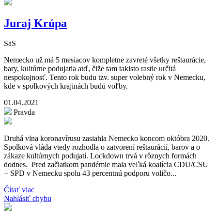
Juraj Krúpa
SaS
Nemecko už má 5 mesiacov kompletne zavreté všetky reštaurácie,
bary, kultúrne podujatia atď, čiže tam takisto rastie určitá
nespokojnosť. Tento rok budu tzv. super volebný rok v Nemecku,
kde v spolkových krajinách budú voľby.
01.04.2021
Pravda
Druhá vlna koronavírusu zasiahla Nemecko koncom októbra 2020.
Spolková vláda vtedy rozhodla o zatvorení reštaurácií, barov a o
zákaze kultúrnych podujatí. Lockdown trvá v rôznych formách
dodnes. Pred začiatkom pandémie mala veľká koalícia CDU/CSU
+ SPD v Nemecku spolu 43 percentnú podporu voličo...
Čítať viac
Nahlásiť chybu