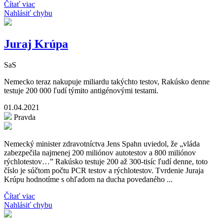
Čítať viac
Nahlásiť chybu
Juraj Krúpa
SaS
Nemecko teraz nakupuje miliardu takýchto testov, Rakúsko denne
testuje 200 000 ľudí týmito antigénovými testami.
01.04.2021
Pravda
Nemecký minister zdravotníctva Jens Spahn uviedol, že „vláda
zabezpečila najmenej 200 miliónov autotestov a 800 miliónov
rýchlotestov…” Rakúsko testuje 200 až 300-tisíc ľudí denne, toto
číslo je súčtom počtu PCR testov a rýchlotestov. Tvrdenie Juraja
Krúpu hodnotíme s ohľadom na ducha povedaného ...
Čítať viac
Nahlásiť chybu