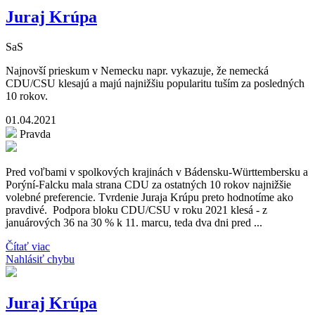
Juraj Krúpa
SaS
Najnovší prieskum v Nemecku napr. vykazuje, že nemecká
CDU/CSU klesajú a majú najnižšiu popularitu tuším za posledných
10 rokov.
01.04.2021
Pravda
Pred voľbami v spolkových krajinách v Bádensku-Württembersku a
Porýní-Falcku mala strana CDU za ostatných 10 rokov najnižšie
volebné preferencie. Tvrdenie Juraja Krúpu preto hodnotíme ako
pravdivé. Podpora bloku CDU/CSU v roku 2021 klesá - z
januárových 36 na 30 % k 11. marcu, teda dva dni pred ...
Čítať viac
Nahlásiť chybu
Juraj Krúpa