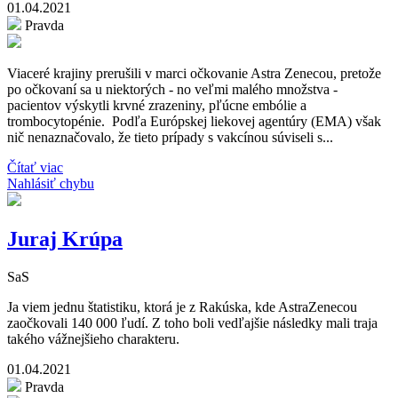
01.04.2021
Pravda
Viaceré krajiny prerušili v marci očkovanie Astra Zenecou, pretože
po očkovaní sa u niektorých - no veľmi malého množstva -
pacientov výskytli krvné zrazeniny, pľúcne embólie a
trombocytopénie. Podľa Európskej liekovej agentúry (EMA) však
nič nenaznačovalo, že tieto prípady s vakcínou súviseli s...
Čítať viac
Nahlásiť chybu
Juraj Krúpa
SaS
Ja viem jednu štatistiku, ktorá je z Rakúska, kde AstraZenecou
zaočkovali 140 000 ľudí. Z toho boli vedľajšie následky mali traja
takého vážnejšieho charakteru.
01.04.2021
Pravda