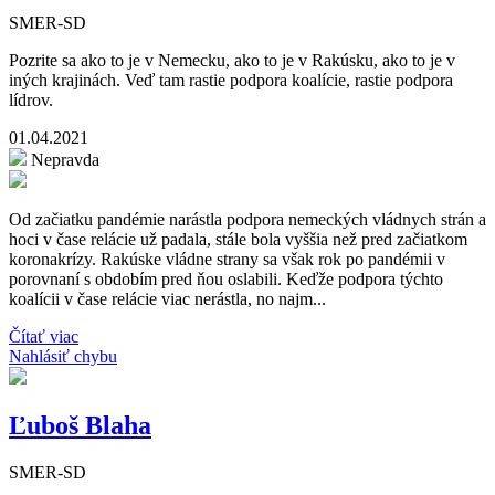
SMER-SD
Pozrite sa ako to je v Nemecku, ako to je v Rakúsku, ako to je v
iných krajinách. Veď tam rastie podpora koalície, rastie podpora
lídrov.
01.04.2021
Nepravda
Od začiatku pandémie narástla podpora nemeckých vládnych strán a
hoci v čase relácie už padala, stále bola vyššia než pred začiatkom
koronakrízy. Rakúske vládne strany sa však rok po pandémii v
porovnaní s obdobím pred ňou oslabili. Keďže podpora týchto
koalícii v čase relácie viac nerástla, no najm...
Čítať viac
Nahlásiť chybu
Ľuboš Blaha
SMER-SD