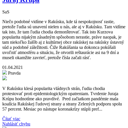
SaS
Niečo podobné vidíme v Rakúsku, kde tá nespokojnosť rastie,
pretože ľudia sú unavení nielen u nás, ale aj v Rakúsku. Tam vidíme
tak isto, že tam ľudia chodia demonštrovať. Tak isto Kurzova
popularita nijakým zásadným spôsobom nerastie, práve naopak, je
tam niekoľko žalôb aj z kultúrnej obce rakúskej na rakúsky ústavný
súd a podobné záležitosti. Čiže Rakúšania sa dokonca pokúšali
uvoľniť atmosféru a situáciu, že otvorili reštaurácie asi na 9 dní a
museli okamžite zavrieť, pretože čísla začali rásť.
01.04.2021
Pravda
V Rakúsku klesá popularita vládnych strán, ľudia chodia
protestovať proti epidemiologickým opatreniam. Tvrdenie Juraja
Krúpu hodnotíme ako pravdivé. Pred začiatkom pandémie mala
koalícia Rakúskej ľudovej strany a strany Zelených podporu spolu
57 percent. Mesiac po nástupe koronakrízy stúpli pref...
Čítať viac
Nahlásiť chybu