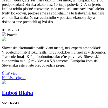
Ja som videl grafy zas, naša ekonomika rastie, ten prepad, ktorý bol
predpokladaný zhruba okolo 9 až 10 %, je polovičný. A za jeseň,
keď sa robilo plošné testovanie, teda nemuseli sme zavádzať takýto
tvrdý lockdown, pretože sme sa spoliehali na to testovanie, tak naša
ekonomika rástla, čo nás zachránilo v podstate ekonomicky a
dokonca sme predbehli aj Poľsko.
01.04.2021
Pravda
Slovenská ekonomika padla vlani menej, než experti predpokladali.
V poslednom štvrťroku rástla, tvrdý lockdown prišiel až v decembri.
Tvrdenie Juraja Krúpu hodnotíme ako ešte pravdivé. Slovenská
ekonomika minulý rok klesla o 5,8 percenta. Európska komisia
Slovensku ešte v lete predpovedala prepa...
Čítať viac
Nahlásiť chybu
Ľuboš Blaha
SMER-SD