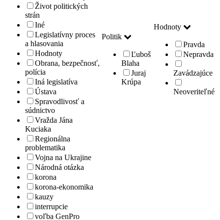
Život politických
strán
Iné
Hodnoty
Legislatívny proces
Politik
a hlasovania
Pravda
Hodnoty
Ľuboš
Nepravda
Obrana, bezpečnosť,
Blaha
polícia
Juraj
Zavádzajúce
Iná legislatíva
Krúpa
Ústava
Neoveriteľné
Spravodlivosť a
súdnictvo
Vražda Jána
Kuciaka
Regionálna
problematika
Vojna na Ukrajine
Národná otázka
korona
korona-ekonomika
kauzy
interrupcie
voľba GenPro