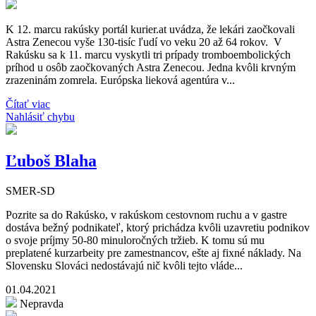
K 12. marcu rakúsky portál kurier.at uvádza, že lekári zaočkovali
Astra Zenecou vyše 130-tisíc ľudí vo veku 20 až 64 rokov. V
Rakúsku sa k 11. marcu vyskytli tri prípady tromboembolických
príhod u osôb zaočkovaných Astra Zenecou. Jedna kvôli krvným
zrazeninám zomrela. Európska lieková agentúra v...
Čítať viac
Nahlásiť chybu
Ľuboš Blaha
SMER-SD
Pozrite sa do Rakúsko, v rakúskom cestovnom ruchu a v gastre
dostáva bežný podnikateľ, ktorý prichádza kvôli uzavretiu podnikov
o svoje príjmy 50-80 minuloročných tržieb. K tomu sú mu
preplatené kurzarbeity pre zamestnancov, ešte aj fixné náklady. Na
Slovensku Slováci nedostávajú nič kvôli tejto vláde...
01.04.2021
Nepravda