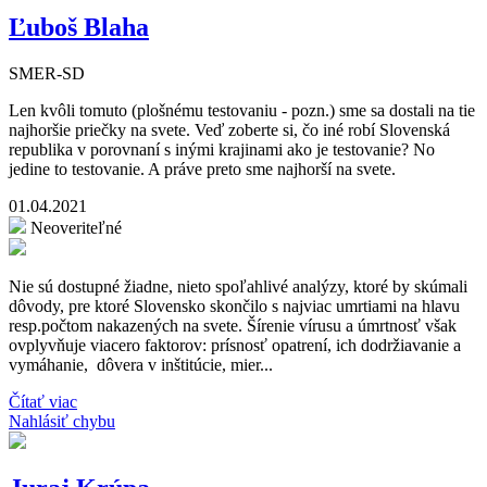
Ľuboš Blaha
SMER-SD
Len kvôli tomuto (plošnému testovaniu - pozn.) sme sa dostali na tie
najhoršie priečky na svete. Veď zoberte si, čo iné robí Slovenská
republika v porovnaní s inými krajinami ako je testovanie? No
jedine to testovanie. A práve preto sme najhorší na svete.
01.04.2021
Neoveriteľné
Nie sú dostupné žiadne, nieto spoľahlivé analýzy, ktoré by skúmali
dôvody, pre ktoré Slovensko skončilo s najviac umrtiami na hlavu
resp.počtom nakazených na svete. Šírenie vírusu a úmrtnosť však
ovplyvňuje viacero faktorov: prísnosť opatrení, ich dodržiavanie a
vymáhanie, dôvera v inštitúcie, mier...
Čítať viac
Nahlásiť chybu