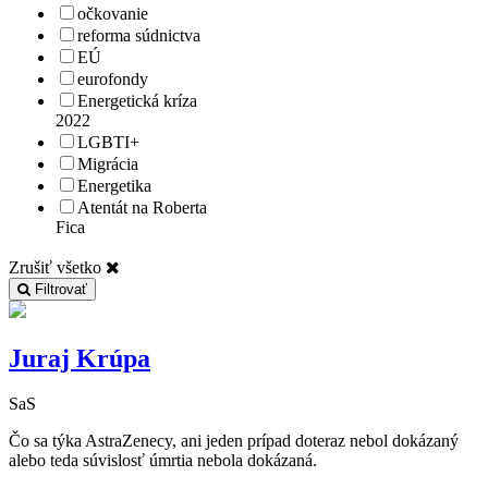
očkovanie
reforma súdnictva
EÚ
eurofondy
Energetická kríza
2022
LGBTI+
Migrácia
Energetika
Atentát na Roberta
Fica
Zrušiť všetko
Filtrovať
Juraj Krúpa
SaS
Čo sa týka AstraZenecy, ani jeden prípad doteraz nebol dokázaný
alebo teda súvislosť úmrtia nebola dokázaná.