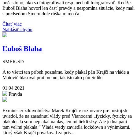
počas toho, ako sa fotografovali resp. nechali fotografovať. Keďže
Ľuboš Blaha hovorí len časť pravdy a nespomína situácie, kedy mali
s predsedom Smeru dole rúška mimo ča...
Čítať viac
Nahlásiť chybu
Ľuboš Blaha
SMER-SD
A to všetci ten príbeh poznáme, kedy plakal pán Krajčí na vláde a
Matovič hlasoval proti nemu, tak isto ako pán Sulík.
01.04.2021
Pravda
Exminister zdravotníctva Marek Krajči v rozhovore pre postoj.sk
uviedol, že na zasadnutí vlády pred Vianocami „fyzicky, fyzicky sa
plakalo. Ja som neplakal nahlas, len mi tiekli slzy. Ale jedna pani
tam veľmi plakala.” Vláda vtedy zaviedla lockdown s výnimkami,
ktorý však Krajči považoval za pris...