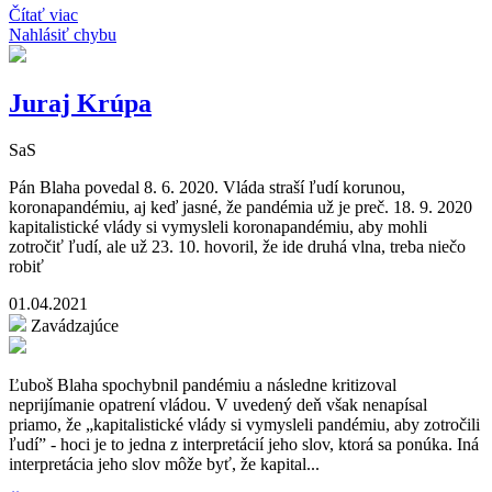
Čítať viac
Nahlásiť chybu
Juraj Krúpa
SaS
Pán Blaha povedal 8. 6. 2020. Vláda straší ľudí korunou,
koronapandémiu, aj keď jasné, že pandémia už je preč. 18. 9. 2020
kapitalistické vlády si vymysleli koronapandémiu, aby mohli
zotročiť ľudí, ale už 23. 10. hovoril, že ide druhá vlna, treba niečo
robiť
01.04.2021
Zavádzajúce
Ľuboš Blaha spochybnil pandémiu a následne kritizoval
neprijímanie opatrení vládou. V uvedený deň však nenapísal
priamo, že „kapitalistické vlády si vymysleli pandémiu, aby zotročili
ľudí” - hoci je to jedna z interpretácií jeho slov, ktorá sa ponúka. Iná
interpretácia jeho slov môže byť, že kapital...