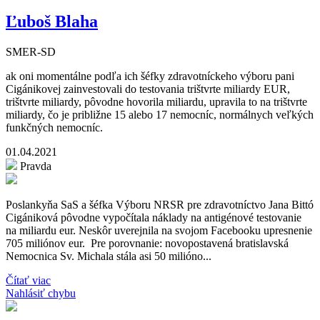
Ľuboš Blaha
SMER-SD
ak oni momentálne podľa ich šéfky zdravotníckeho výboru pani
Cigánikovej zainvestovali do testovania trištvrte miliardy EUR,
trištvrte miliardy, pôvodne hovorila miliardu, upravila to na trištvrte
miliardy, čo je približne 15 alebo 17 nemocníc, normálnych veľkých
funkčných nemocníc.
01.04.2021
Pravda
Poslankyňa SaS a šéfka Výboru NRSR pre zdravotníctvo Jana Bittó
Cigániková pôvodne vypočítala náklady na antigénové testovanie
na miliardu eur. Neskôr uverejnila na svojom Facebooku upresnenie
705 miliónov eur. Pre porovnanie: novopostavená bratislavská
Nemocnica Sv. Michala stála asi 50 milióno...
Čítať viac
Nahlásiť chybu