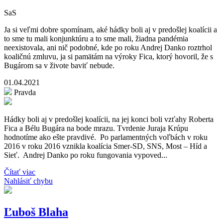
SaS
Ja si veľmi dobre spomínam, aké hádky boli aj v predošlej koalícii a
to sme tu mali konjunktúru a to sme mali, žiadna pandémia
neexistovala, ani nič podobné, kde po roku Andrej Danko roztrhol
koaličnú zmluvu, ja si pamätám na výroky Fica, ktorý hovoril, že s
Bugárom sa v živote baviť nebude.
01.04.2021
Pravda
Hádky boli aj v predošlej koalícii, na jej konci boli vzťahy Roberta
Fica a Bélu Bugára na bode mrazu. Tvrdenie Juraja Krúpu
hodnotíme ako ešte pravdivé. Po parlamentných voľbách v roku
2016 v roku 2016 vznikla koalícia Smer-SD, SNS, Most – Híd a
Sieť. Andrej Danko po roku fungovania vypoved...
Čítať viac
Nahlásiť chybu
Ľuboš Blaha