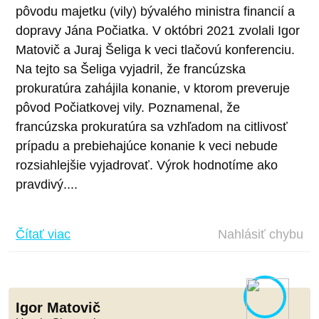
pôvodu majetku (vily) bývalého ministra financií a
dopravy Jána Počiatka. V októbri 2021 zvolali Igor
Matovič a Juraj Šeliga k veci tlačovú konferenciu.
Na tejto sa Šeliga vyjadril, že francúzska
prokuratúra zahájila konanie, v ktorom preveruje
pôvod Počiatkovej vily. Poznamenal, že
francúzska prokuratúra sa vzhľadom na citlivosť
prípadu a prebiehajúce konanie k veci nebude
rozsiahlejšie vyjadrovať. Výrok hodnotíme ako
pravdivý....
Čítať viac
Nahlásiť chybu
Igor Matovič