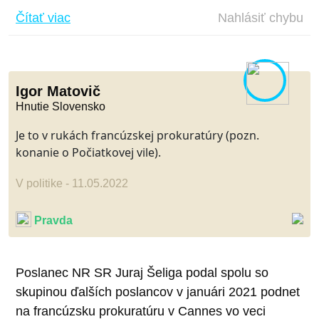
Čítať viac
Nahlásiť chybu
Igor Matovič
Hnutie Slovensko
Je to v rukách francúzskej prokuratúry (pozn.
konanie o Počiatkovej vile).
V politike - 11.05.2022
Pravda
Poslanec NR SR Juraj Šeliga podal spolu so
skupinou ďalších poslancov v januári 2021 podnet
na francúzsku prokuratúru v Cannes vo veci