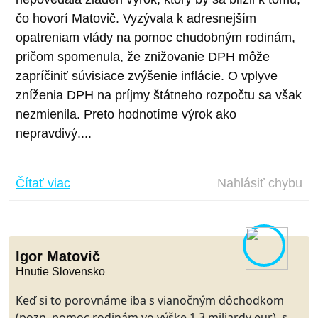
čo hovorí Matovič. Vyzývala k adresnejším
opatreniam vlády na pomoc chudobným rodinám,
pričom spomenula, že znižovanie DPH môže
zapríčiniť súvisiace zvýšenie inflácie. O vplyve
zníženia DPH na príjmy štátneho rozpočtu sa však
nezmienila. Preto hodnotíme výrok ako
nepravdivý....
Čítať viac
Nahlásiť chybu
Igor Matovič
Hnutie Slovensko
Keď si to porovnáme iba s vianočným dôchodkom
(pozn. pomoc rodinám vo výške 1,3 miliardy eur), s