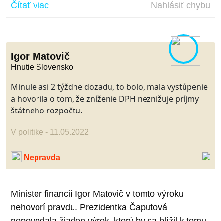
Čítať viac
Nahlásiť chybu
Igor Matovič
Hnutie Slovensko
Minule asi 2 týždne dozadu, to bolo, mala vystúpenie
a hovorila o tom, že zníženie DPH neznižuje príjmy
štátneho rozpočtu.
V politike - 11.05.2022
Nepravda
Minister financií Igor Matovič v tomto výroku
nehovorí pravdu. Prezidentka Čaputová
nepovedala žiaden výrok, ktorý by sa blížil k tomu,