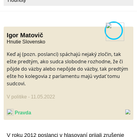
Hodnoty
Igor Matovič
Hnutie Slovensko
Keď aj (pozn. poslanci) spáchajú nejaký zločin, tak
ešte predtým, ako sudca slobodne rozhodne, že či
pôjde do väzby alebo nepôjde do väzby, tak predtým
ešte ho kolegovia z parlamentu majú vydať tomu
sudcovi.
V politike - 11.05.2022
Pravda
V roku 2012 poslanci v hlasovaní prijali zrušenie