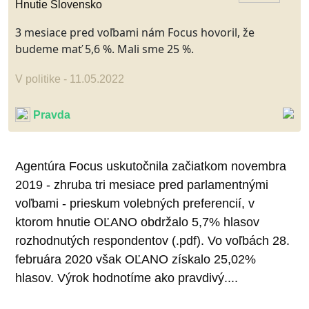
Hnutie Slovensko
3 mesiace pred voľbami nám Focus hovoril, že
budeme mať 5,6 %. Mali sme 25 %.
V politike - 11.05.2022
Pravda
Agentúra Focus uskutočnila začiatkom novembra
2019 - zhruba tri mesiace pred parlamentnými
voľbami - prieskum volebných preferencií, v
ktorom hnutie OĽANO obdržalo 5,7% hlasov
rozhodnutých respondentov (.pdf). Vo voľbách 28.
februára 2020 však OĽANO získalo 25,02%
hlasov. Výrok hodnotíme ako pravdivý....