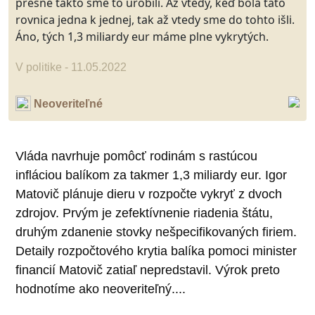
presne takto sme to urobili. Až vtedy, keď bola táto
rovnica jedna k jednej, tak až vtedy sme do tohto išli.
Áno, tých 1,3 miliardy eur máme plne vykrytých.
V politike - 11.05.2022
Neoveriteľné
Vláda navrhuje pomôcť rodinám s rastúcou
infláciou balíkom za takmer 1,3 miliardy eur. Igor
Matovič plánuje dieru v rozpočte vykryť z dvoch
zdrojov. Prvým je zefektívnenie riadenia štátu,
druhým zdanenie stovky nešpecifikovaných firiem.
Detaily rozpočtového krytia balíka pomoci minister
financií Matovič zatiaľ nepredstavil. Výrok preto
hodnotíme ako neoveriteľný....