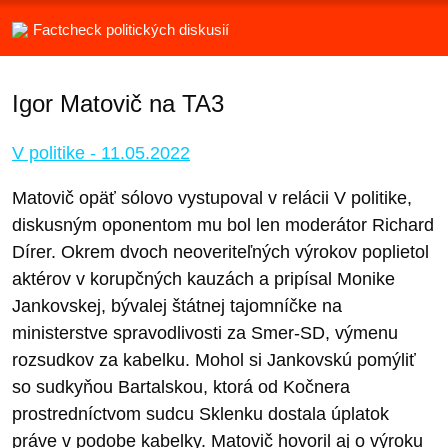
Factcheck politických diskusií
Igor Matovič na TA3
V politike - 11.05.2022
Matovič opäť sólovo vystupoval v relácii V politike,
diskusným oponentom mu bol len moderátor Richard
Dírer. Okrem dvoch neoveriteľných výrokov poplietol
aktérov v korupčných kauzách a pripísal Monike
Jankovskej, bývalej štátnej tajomníčke na
ministerstve spravodlivosti za Smer-SD, výmenu
rozsudkov za kabelku. Mohol si Jankovskú pomýliť
so sudkyňou Bartalskou, ktorá od Kočnera
prostredníctvom sudcu Sklenku dostala úplatok
práve v podobe kabelky. Matovič hovoril aj o výroku