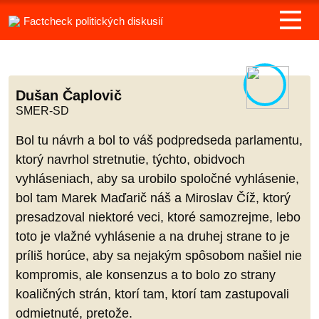
Factcheck politických diskusií
Dušan Čaplovič
SMER-SD
Bol tu návrh a bol to váš podpredseda parlamentu,
ktorý navrhol stretnutie, týchto, obidvoch
vyhláseniach, aby sa urobilo spoločné vyhlásenie,
bol tam Marek Maďarič náš a Miroslav Číž, ktorý
presadzoval niektoré veci, ktoré samozrejme, lebo
toto je vlažné vyhlásenie a na druhej strane to je
príliš horúce, aby sa nejakým spôsobom našiel nie
kompromis, ale konsenzus a to bolo zo strany
koaličných strán, ktorí tam, ktorí tam zastupovali
odmietnuté, pretože.