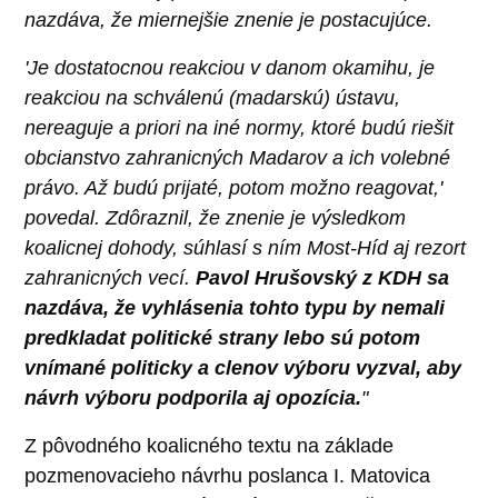
nazdáva, že miernejšie znenie je postacujúce.
'Je dostatocnou reakciou v danom okamihu, je
reakciou na schválenú (madarskú) ústavu,
nereaguje a priori na iné normy, ktoré budú riešit
obcianstvo zahranicných Madarov a ich volebné
právo. Až budú prijaté, potom možno reagovat,'
povedal. Zdôraznil, že znenie je výsledkom
koalicnej dohody, súhlasí s ním Most-Híd aj rezort
zahranicných vecí.
Pavol Hrušovský z KDH sa
nazdáva, že vyhlásenia tohto typu by nemali
predkladat politické strany lebo sú potom
vnímané politicky a clenov výboru vyzval, aby
návrh výboru podporila aj opozícia.
"
Z pôvodného koalicného textu na základe
pozmenovacieho návrhu poslanca I. Matovica