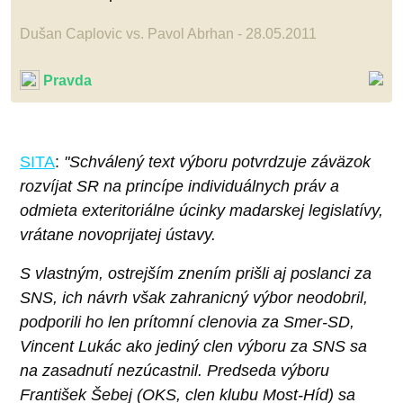
Dušan Caplovic vs. Pavol Abrhan - 28.05.2011
Pravda
SITA
:
"Schválený text výboru potvrdzuje záväzok
rozvíjat SR na princípe individuálnych práv a
odmieta exteritoriálne úcinky madarskej legislatívy,
vrátane novoprijatej ústavy.
S vlastným, ostrejším znením prišli aj poslanci za
SNS, ich návrh však zahranicný výbor neodobril,
podporili ho len prítomní clenovia za Smer-SD,
Vincent Lukác ako jediný clen výboru za SNS sa
na zasadnutí nezúcastnil. Predseda výboru
František Šebej (OKS, clen klubu Most-Híd) sa