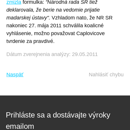
zmizla
formulka:
"Národná rada SR tiež
deklarovala, že berie na vedomie prijatie
madarskej ústavy".
Vzhladom nato, že NR SR
nakoniec 27. mája 2011 schválila koalicné
vyhlásenie, možno považovat Caplovicove
tvrdenie za pravdivé.
Dátum zverejnenia analýzy: 29.05.2011
Naspäť
Nahlásiť chybu
Prihláste sa a dostávajte výroky
emailom