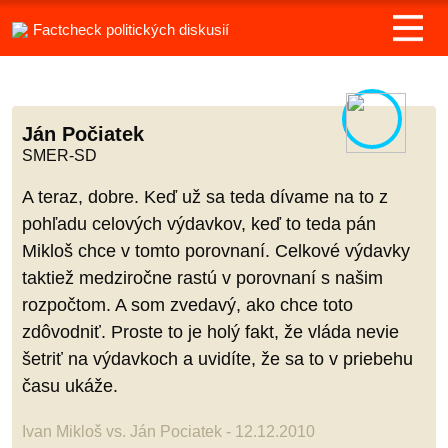
Factcheck politických diskusií
Ján Počiatek
SMER-SD
A teraz, dobre. Keď už sa teda dívame na to z
pohľadu celových výdavkov, keď to teda pán
Mikloš chce v tomto porovnaní. Celkové výdavky
taktiež medziročne rastú v porovnaní s našim
rozpočtom. A som zvedavý, ako chce toto
zdôvodniť. Proste to je holý fakt, že vláda nevie
šetriť na výdavkoch a uvidíte, že sa to v priebehu
času ukáže.
Ivan Mikloš vs. Ján Pociatek - 12.12.2010