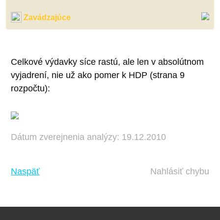
Zavádzajúce
Celkové výdavky síce rastú, ale len v absolútnom
vyjadrení, nie už ako pomer k HDP (strana 9
rozpočtu):
Dátum zverejnenia analýzy: 19.12.2010
Naspäť
Nahlásiť chybu