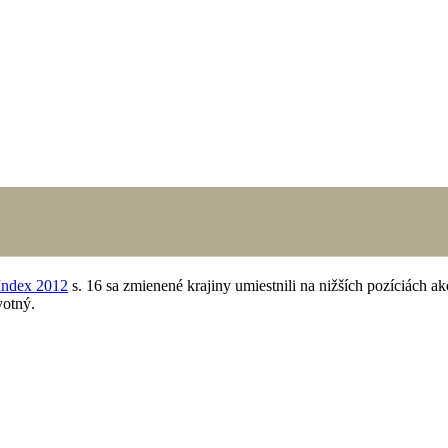
Index 2012
s. 16 sa zmienené krajiny umiestnili na nižších pozíciách a
votný.