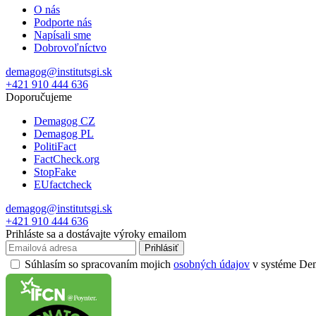
O nás
Podporte nás
Napísali sme
Dobrovoľníctvo
demagog@institutsgi.sk
+421 910 444 636
Doporučujeme
Demagog CZ
Demagog PL
PolitiFact
FactCheck.org
StopFake
EUfactcheck
demagog@institutsgi.sk
+421 910 444 636
Prihláste sa a dostávajte výroky emailom
Prihlásiť
Súhlasím so spracovaním mojich
osobných údajov
v systéme Dema