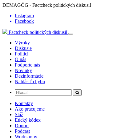
DEMAGÓG - Factcheck politických diskusií
Instagram
Facebook
Factcheck politických diskusií
Výroky
Diskusie
Politici
O nás
Podporte nás
Novinky
Dezinformácie
Nahlásiť chybu
Kontakty
Ako pracujeme
Stáž
Etický kódex
Donori
Podcast
Workshopy