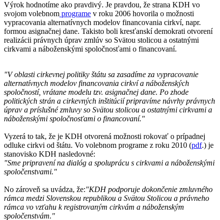
Výrok hodnotíme ako pravdivý. Je pravdou, že strana KDH vo
svojom volebnom
programe
v roku 2006 hovorila o možnosti
vypracovania alternatívnych modelov financovania cirkví, napr.
formou asignačnej dane. Takisto boli kresťanskí demokrati otvorení
realizácii právnych úprav zmlúv so Svätou stolicou a ostatnými
cirkvami a náboženskými spoločnosťami o financovaní.
"V oblasti cirkevnej politiky štátu sa zasadíme za vypracovanie
alternatívnych modelov financovania cirkví a náboženských
spoločností, vrátane modelu tzv. asignačnej dane. Po zhode
politických strán a cirkevných inštitúcií pripravíme návrhy právnych
úprav a príslušné zmluvy so Svätou stolicou a ostatnými cirkvami a
náboženskými spoločnosťami o financovaní."
Vyzerá to tak, že je KDH otvorená možnosti rokovať o prípadnej
odluke cirkvi od štátu. Vo volebnom programe z roku 2010 (
pdf
.) je
stanovisko KDH nasledovné:
"Sme pripravení na dialóg
a spoluprácu s cirkvami a náboženskými
spoločenstvami."
No zároveň sa uvádza, že:
"
KDH podporuje dokončenie zmluvného
rámca medzi Slovenskou republikou a Svätou Stolicou a právneho
rámca vo vzťahu k registrovaným cirkvám a náboženským
spoločenstvám."