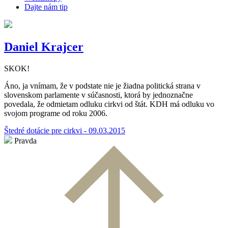
Dajte nám tip
Daniel Krajcer
SKOK!
Áno, ja vnímam, že v podstate nie je žiadna politická strana v
slovenskom parlamente v súčasnosti, ktorá by jednoznačne
povedala, že odmietam odluku cirkvi od štát. KDH má odluku vo
svojom programe od roku 2006.
Štedré dotácie pre cirkvi - 09.03.2015
Pravda