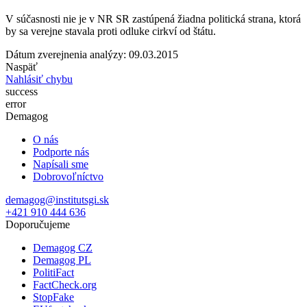
V súčasnosti nie je v NR SR zastúpená žiadna politická strana, ktorá
by sa verejne stavala proti odluke cirkví od štátu.
Dátum zverejnenia analýzy: 09.03.2015
Naspäť
Nahlásiť chybu
success
error
Demagog
O nás
Podporte nás
Napísali sme
Dobrovoľníctvo
demagog@institutsgi.sk
+421 910 444 636
Doporučujeme
Demagog CZ
Demagog PL
PolitiFact
FactCheck.org
StopFake