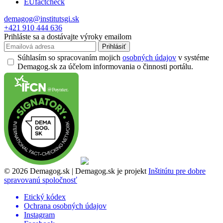
EUfactcheck
demagog@institutsgi.sk
+421 910 444 636
Prihláste sa a dostávajte výroky emailom
Prihlásiť
Súhlasím so spracovaním mojich
osobných údajov
v systéme
Demagog.sk za účelom informovania o činnosti portálu.
© 2026 Demagog.sk | Demagog.sk je projekt
Inštitútu pre dobre
spravovanú spoločnosť
Etický kódex
Ochrana osobných údajov
Instagram