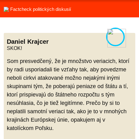
Factcheck politických diskusií
Daniel Krajcer
SKOK!
Som presvedčený, že je množstvo veriacich, ktorí
by radi usporiadali tie vzťahy tak, aby povedzme
neboli cirkvi atakované možno nejakými inými
skupinami tým, že poberajú peniaze od štátu a tí,
ktorí prispievajú do štátneho rozpočtu s tým
nesúhlasia, čo je tiež legitímne. Prečo by si to
neplatili samotní veriaci tak, ako je to v mnohých
krajinách Európskej únie, opakujem aj v
katolíckom Poľsku.