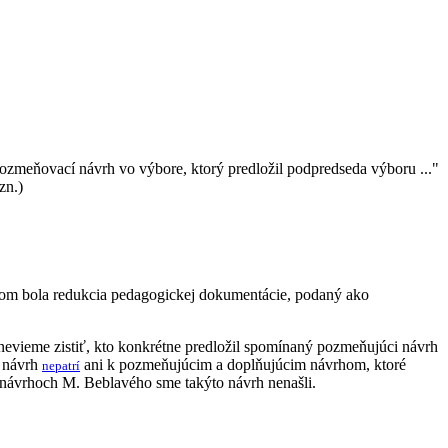
zmeňovací návrh vo výbore, ktorý predložil podpredseda výboru ..."
zn.)
om bola redukcia pedagogickej dokumentácie, podaný ako
evieme zistiť, kto konkrétne predložil spomínaný pozmeňujúci návrh
o návrh
ani k pozmeňujúcim a doplňujúcim návrhom, ktoré
nepatrí
návrhoch M. Beblavého sme takýto návrh nenašli.