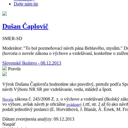
Dajte nám tip
Dušan Čaplovič
SMER-SD
Moderátor: "To bol pozmeňovací návrh pána Beblavého, myslím." Duš
(hovoria o novele zákona o výchove a vzdelávaní, konkrétne o zníže
Slovenské školstvo - 08.12.2013
Pravda
Výrok Dušana Čaploviča hodnotíme ako pravdivý, pretože podľa Spo
návrh Výboru NR SR pre vzdelávanie, vedu, mládež a šport.
zákona č. 245/2008 Z. z. o výchove a vzdelávaní (školský zák
Novela
vo výbore, avšak návrh je oficiálne
(.rtf, str. 2 až 6) ako n
uvádzaný
podali jednotlivý poslanci (E. Horváthová, J. Blanár, Á. Érsek, M. 
Dátum zverejnenia analýzy: 09.12.2013
Naspäť