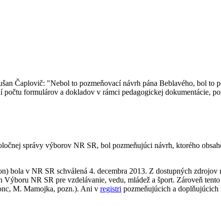
an Čaplovič: "Nebol to pozmeňovací návrh pána Beblavého, bol to po
ní počtu formulárov a dokladov v rámci pedagogickej dokumentácie, po
ločnej správy výborov NR SR, bol pozmeňujúci návrh, ktorého obsah
on) bola v NR SR schválená 4. decembra 2013. Z dostupných zdrojov n
ávrh Výboru NR SR pre vzdelávanie, vedu, mládež a šport. Zároveň tent
Fronc, M. Mamojka, pozn.). Ani v
registri
pozmeňujúcich a doplňujúcich 