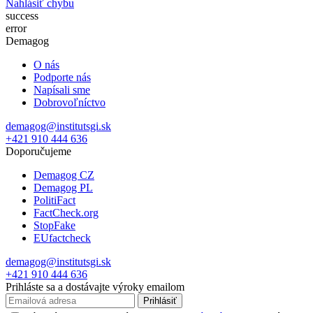
Nahlásiť chybu
success
error
Demagog
O nás
Podporte nás
Napísali sme
Dobrovoľníctvo
demagog@institutsgi.sk
+421 910 444 636
Doporučujeme
Demagog CZ
Demagog PL
PolitiFact
FactCheck.org
StopFake
EUfactcheck
demagog@institutsgi.sk
+421 910 444 636
Prihláste sa a dostávajte výroky emailom
Prihlásiť