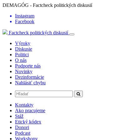
DEMAGÓG - Factcheck politických diskusií
Instagram
Facebook
Factcheck politických diskusií
Výroky
Diskusie
Politici
O nás
Podporte nás
Novinky
Dezinformácie
Nahlásiť chybu
Kontakty
Ako pracujeme
Stáž
Etický kódex
Donori
Podcast
Workshopy