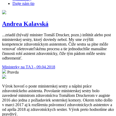
Dajte nám tip
Andrea Kalavská
...zriadil (bývalý minister Tomáš Drucker, pozn.) inštitút alebo post
ministerskej sestry, ktorý dovtedy nebol. My sme zvýšili
kompetencie zdravotníckym asistentom. Čiže sestra sa plne môže
venovať ošetrovateľskému procesu a tie jednoduchšie manuálne
činnosti robí asistent zdravotnícky, čiže tým pádom môže sestru
odbremeniť.
Ministerky na TA3 - 09.04.2018
Pravda
Výrok hovorí o poste ministerskej sestry a náplni práce
zdravotníckeho asistenta. Povolanie ministerskej sestry bolo
zavedené ministrom zdravotníctva Tomášom Druckerom v augiste
2016 ako jedna z požiadaviek sesterskej komory. Okrem toho došlo
v marci 2017 aj k rozšíreniu právomocí zdravotnickych asistentov a
od apríla 2018 aj zdravotníckych sestier. Výrok preto hodnotíme ako
pravdivý.