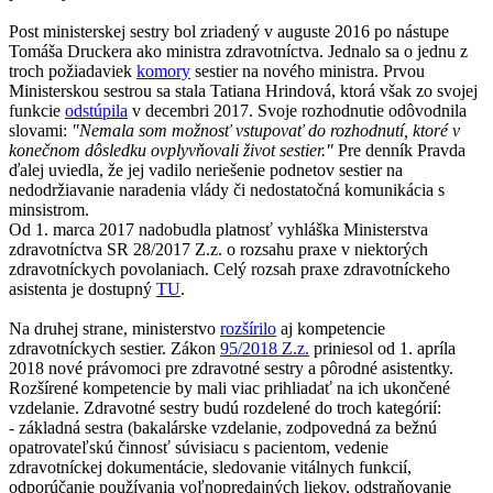
Post ministerskej sestry bol zriadený v auguste 2016 po nástupe
Tomáša Druckera ako ministra zdravotníctva. Jednalo sa o jednu z
troch požiadaviek
komory
sestier na nového ministra. Prvou
Ministerskou sestrou sa stala Tatiana Hrindová, ktorá však zo svojej
funkcie
odstúpila
v decembri 2017. Svoje rozhodnutie odôvodnila
slovami:
"Nemala som možnosť vstupovať do rozhodnutí, ktoré v
konečnom dôsledku ovplyvňovali život sestier."
Pre denník Pravda
ďalej uviedla, že jej vadilo neriešenie podnetov sestier na
nedodržiavanie naradenia vlády či nedostatočná komunikácia s
minsistrom.
Od 1. marca 2017 nadobudla platnosť vyhláška Ministerstva
zdravotníctva SR 28/2017 Z.z. o rozsahu praxe v niektorých
zdravotníckych povolaniach. Celý rozsah praxe zdravotníckeho
asistenta je dostupný
TU
.
Na druhej strane, ministerstvo
rozšírilo
aj kompetencie
zdravotníckych sestier. Zákon
95/2018 Z.z.
priniesol od 1. apríla
2018 nové právomoci pre zdravotné sestry a pôrodné asistentky.
Rozšírené kompetencie by mali viac prihliadať na ich ukončené
vzdelanie. Zdravotné sestry budú rozdelené do troch kategórií:
- základná sestra (bakalárske vzdelanie, zodpovedná za bežnú
opatrovateľskú činnosť súvisiacu s pacientom, vedenie
zdravotníckej dokumentácie, sledovanie vitálnych funkcií,
odporúčanie používania voľnopredajných liekov, odstraňovanie