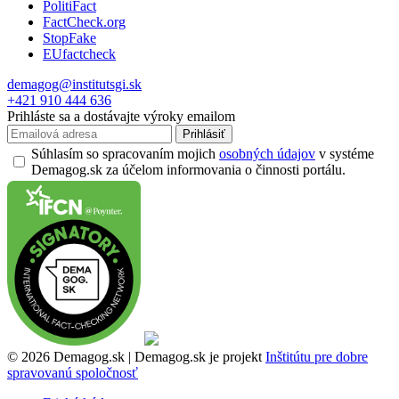
PolitiFact
FactCheck.org
StopFake
EUfactcheck
demagog@institutsgi.sk
+421 910 444 636
Prihláste sa a dostávajte výroky emailom
Prihlásiť
Súhlasím so spracovaním mojich
osobných údajov
v systéme
Demagog.sk za účelom informovania o činnosti portálu.
© 2026 Demagog.sk | Demagog.sk je projekt
Inštitútu pre dobre
spravovanú spoločnosť