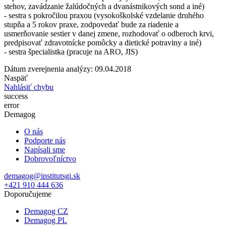
stehov, zavádzanie žalúdočných a dvanástnikových sond a iné)
- sestra s pokročilou praxou (vysokoškolské vzdelanie druhého
stupňa a 5 rokov praxe, zodpovedať bude za riadenie a
usmerňovanie sestier v danej zmene, rozhodovať o odberoch krvi,
predpisovať zdravotnícke pomôcky a dietické potraviny a iné)
- sestra špecialistka (pracuje na ARO, JIS)
Dátum zverejnenia analýzy: 09.04.2018
Naspäť
Nahlásiť chybu
success
error
Demagog
O nás
Podporte nás
Napísali sme
Dobrovoľníctvo
demagog@institutsgi.sk
+421 910 444 636
Doporučujeme
Demagog CZ
Demagog PL