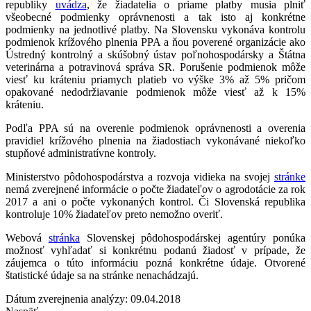
republiky
uvádza
, že žiadatelia o priame platby musia plniť
všeobecné podmienky oprávnenosti a tak isto aj konkrétne
podmienky na jednotlivé platby. Na Slovensku vykonáva kontrolu
podmienok krížového plnenia PPA a ňou poverené organizácie ako
Ústredný kontrolný a skúšobný ústav poľnohospodársky a Štátna
veterinárna a potravinová správa SR. Porušenie podmienok môže
viesť ku kráteniu priamych platieb vo výške 3% až 5% pričom
opakované nedodržiavanie podmienok môže viesť až k 15%
kráteniu.
Podľa PPA sú na overenie podmienok oprávnenosti a overenia
pravidiel krížového plnenia na žiadostiach vykonávané niekoľko
stupňové administratívne kontroly.
Ministerstvo pôdohospodárstva a rozvoja vidieka na svojej
stránke
nemá zverejnené informácie o počte žiadateľov o agrodotácie za rok
2017 a ani o počte vykonaných kontrol. Či Slovenská republika
kontroluje 10% žiadateľov preto nemožno overiť.
Webová
stránka
Slovenskej pôdohospodárskej agentúry ponúka
možnosť vyhľadať si konkrétnu podanú žiadosť v prípade, že
záujemca o túto informáciu pozná konkrétne údaje. Otvorené
štatistické údaje sa na stránke nenachádzajú.
Dátum zverejnenia analýzy: 09.04.2018