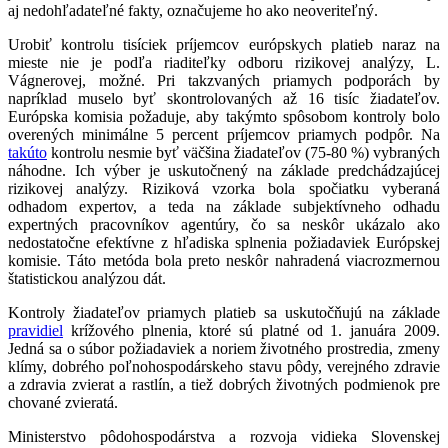
aj nedohľadateľné fakty, označujeme ho ako neoveriteľný.
Urobiť kontrolu tisíciek príjemcov európskych platieb naraz na
mieste nie je podľa riaditeľky odboru rizikovej analýzy, L.
Vágnerovej, možné. Pri takzvaných priamych podporách by
napríklad muselo byť skontrolovaných až 16 tisíc žiadateľov.
Európska komisia požaduje, aby takýmto spôsobom kontroly bolo
overených minimálne 5 percent príjemcov priamych podpôr. Na
takúto
kontrolu nesmie byť väčšina žiadateľov (75-80 %) vybraných
náhodne. Ich výber je uskutočnený na základe predchádzajúcej
rizikovej analýzy. Riziková vzorka bola spočiatku vyberaná
odhadom expertov, a teda na základe subjektívneho odhadu
expertných pracovníkov agentúry, čo sa neskôr ukázalo ako
nedostatočne efektívne z hľadiska splnenia požiadaviek Európskej
komisie. Táto metóda bola preto neskôr nahradená viacrozmernou
štatistickou analýzou dát.
Kontroly žiadateľov priamych platieb sa uskutočňujú na základe
pravidiel
krížového plnenia, ktoré sú platné od 1. januára 2009.
Jedná sa o súbor požiadaviek a noriem životného prostredia, zmeny
klímy, dobrého poľnohospodárskeho stavu pôdy, verejného zdravie
a zdravia zvierat a rastlín, a tiež dobrých životných podmienok pre
chované zvieratá.
Ministerstvo pôdohospodárstva a rozvoja vidieka Slovenskej