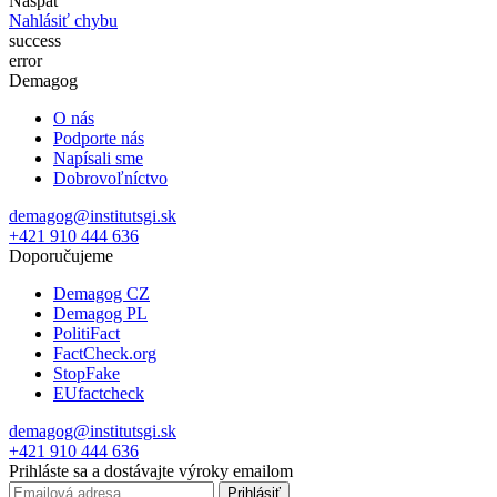
Naspäť
Nahlásiť chybu
success
error
Demagog
O nás
Podporte nás
Napísali sme
Dobrovoľníctvo
demagog@institutsgi.sk
+421 910 444 636
Doporučujeme
Demagog CZ
Demagog PL
PolitiFact
FactCheck.org
StopFake
EUfactcheck
demagog@institutsgi.sk
+421 910 444 636
Prihláste sa a dostávajte výroky emailom
Prihlásiť