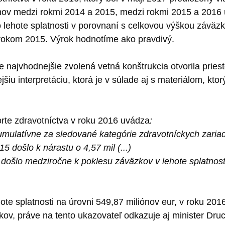
iónov medzi rokmi 2014 a 2015, medzi rokmi 2015 a 2016 
hote splatnosti v porovnaní s celkovou výškou záväzkov p
 rokom 2015. Výrok hodnotíme ako pravdivý.
e najvhodnejšie zvolená vetná konštrukcia otvorila priest
 interpretáciu, ktorá je v súlade aj s materiálom, ktor
orte zdravotníctva v roku 2016 uvádza
:
kumulatívne za sledované kategórie zdravotníckych zaria
 došlo k nárastu o 4,57 mil (...)
 došlo medziročne k poklesu záväzkov v lehote splatnost
te splatnosti na úrovni 549,87 miliónov eur, v roku 201
ov, práve na tento ukazovateľ odkazuje aj minister Dru