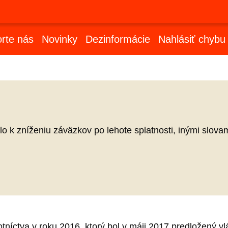
rte nás
Novinky
Dezinformácie
Nahlásiť chybu
 k zníženiu záväzkov po lehote splatnosti, inými slovam
votníctva v roku 2016, ktorý bol v máji 2017 predložený 