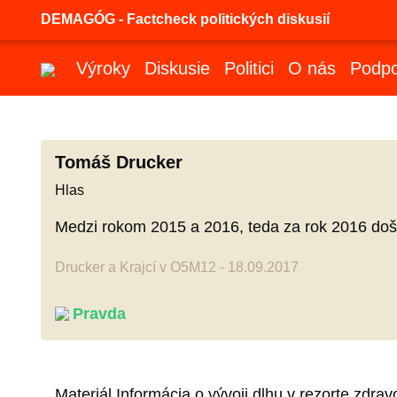
DEMAGÓG - Factcheck politických diskusií
Výroky
Diskusie
Politici
O nás
Podpo
Tomáš Drucker
Hlas
Medzi rokom 2015 a 2016, teda za rok 2016 došlo
Drucker a Krajcí v O5M12 - 18.09.2017
Pravda
Materiál Informácia o vývoji dlhu v rezorte zdra