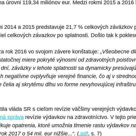
na úrovni 119,34 miliónov eur. Medzi rokmi 2015 a 2016 
mi 2014 a 2015 predstavuje 21,7 % celkových záväzkov p
el celkových závazkov po splatnosti. Došlo tak k pokles
za rok 2016 vo svojom závere konštatuje:
„Všeobecne dl
statočnej miere pokryté výnosmi od zdravotných poisťovní
 dní, záväzky v lehote splatnosti sa dynamicky presúvajú
 negatívne ovplyvňuje verejné financie, čo aj v stredn
čelia aj skrytému dlhu vo forme nevyhovujúcej infraštrukt
tila vláda SR s cieľom revízie väčšiny verejných výdavk
ná správa
revízie výdavkov na zdravotníctvo. V tejto pr
kuje opatrenia, ktoré umožnia tlmenie rastu výdavkov na
k 2017 o 54 mil. eur nižšie...“
. (
.pdf
, s. 7)