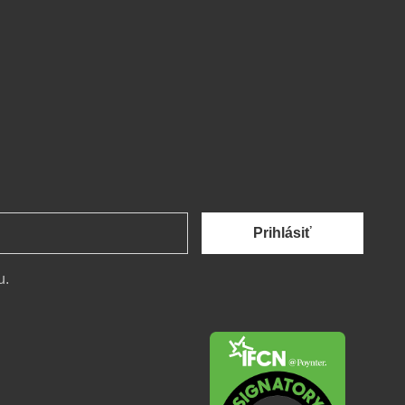
Prihlásiť
u.