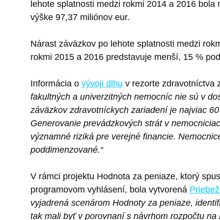
lehote splatnosti medzi rokmi 2014 a 2016 bola 
výške 97,37 miliónov eur.
Nárast záväzkov po lehote splatnosti medzi rok
rokmi 2015 a 2016 predstavuje menší, 15 % podi
Informácia o
vývoji dlhu
v rezorte zdravotníctva 
fakultných a univerzitných nemocníc nie sú v do
záväzkov zdravotníckych zariadení je najviac 60
Generovanie prevádzkových strát v nemocniciach
významné riziká pre verejné financie. Nemocnice 
poddimenzované.“
V rámci projektu Hodnota za peniaze, ktorý spus
programovom vyhlásení, bola vytvorená
Priebež
vyjadrená scenárom Hodnoty za peniaze, identifi
tak mali byť v porovnaní s návrhom rozpočtu na ro