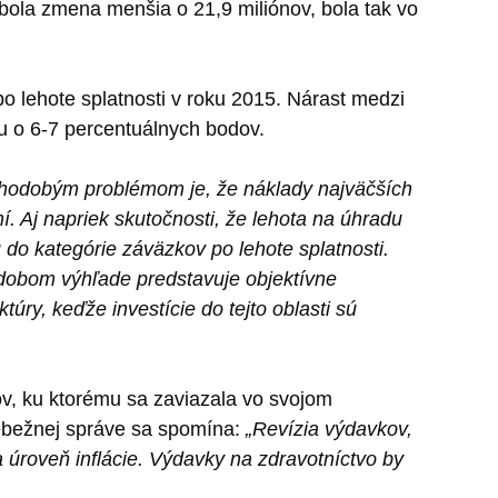
bola zmena menšia o 21,9 miliónov, bola tak vo
o lehote splatnosti v roku 2015. Nárast medzi
u o 6-7 percentuálnych bodov.
hodobým problémom je, že náklady najväčších
. Aj napriek skutočnosti, že lehota na úhradu
 do kategórie záväzkov po lehote splatnosti.
odobom výhľade predstavuje objektívne
úry, keďže investície do tejto oblasti sú
ov, ku ktorému sa zaviazala vo svojom
iebežnej správe sa spomína:
„Revízia výdavkov,
 úroveň inflácie. Výdavky na zdravotníctvo by