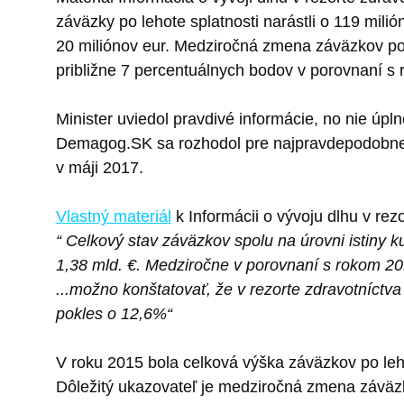
záväzky po lehote splatnosti narástli o 119 mil
20 miliónov eur. Medziročná zmena záväzkov po le
približne 7 percentuálnych bodov v porovnaní s
Minister uviedol pravdivé informácie, no nie úpln
Demagog.SK sa rozhodol pre najpravdepodobnejšiu
v máji 2017.
Vlastný materiál
k Informácii o vývoju dlhu v rez
“ Celkový stav záväzkov spolu na úrovni istiny 
1,38 mld. €. Medziročne v porovnaní s rokom 2015
...možno konštatovať, že v rezorte zdravotníctva
pokles o 12,6%“
V roku 2015 bola celková výška záväzkov po leho
Dôležitý ukazovateľ je medziročná zmena záväzk