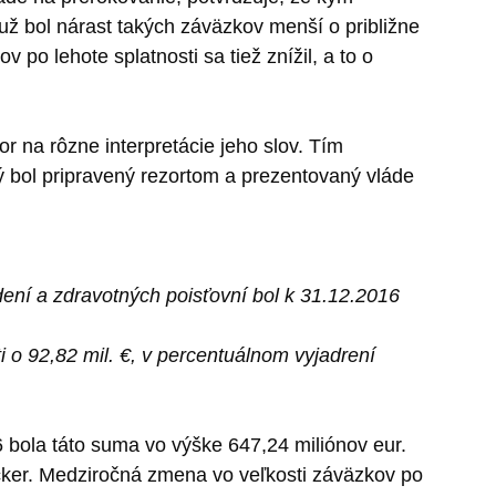
už bol nárast takých záväzkov menší o približne
o lehote splatnosti sa tiež znížil, a to o
or na rôzne interpretácie jeho slov. Tím
ý bol pripravený rezortom a prezentovaný vláde
dení a zdravotných poisťovní bol k 31.12.2016
i o 92,82 mil. €, v percentuálnom vyjadrení
6 bola táto suma vo výške 647,24 miliónov eur.
cker. Medziročná zmena vo veľkosti záväzkov po