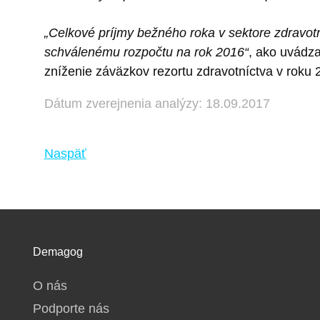
„Celkové príjmy bežného roka v sektore zdravot
schválenému rozpočtu na rok 2016“
, ako uvádza
zníženie záväzkov rezortu zdravotníctva v roku 
Dátum zverejnenia analýzy: 18.09.2017
Naspäť
Demagog
O nás
Podporte nás