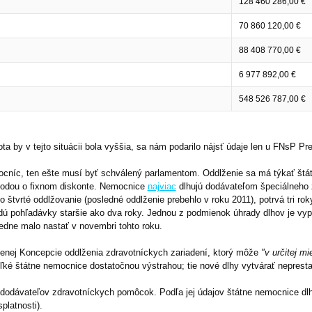
ta by v tejto situácii bola vyššia, sa nám podarilo nájsť údaje len u FNsP 
cníc, ten ešte musí byť schválený parlamentom. Oddlženie sa má týkať štát
ohodou o fixnom diskonte. Nemocnice
najviac
dlhujú dodávateľom špeciálneho z
štvrté oddlžovanie (posledné oddlženie prebehlo v roku 2011), potrvá tri roky,
udú pohľadávky staršie ako dva roky. Jednou z podmienok úhrady dlhov je vy
edne malo nastať v novembri tohto roku.
nej Koncepcie oddlženia zdravotníckych zariadení, ktorý môže
"
v určitej m
ké štátne nemocnice dostatočnou výstrahou; tie nové dlhy vytvárať neprest
a dodávateľov zdravotníckych pomôcok. Podľa jej údajov štátne nemocnice d
platnosti).