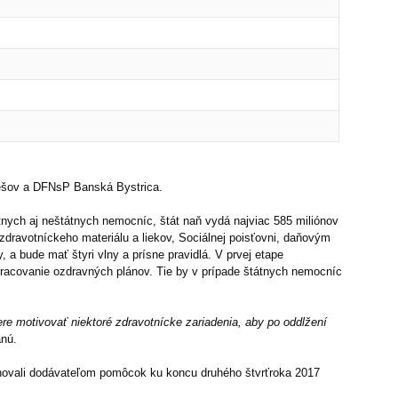
Prešov a DFNsP Banská Bystrica.
nych aj neštátnych nemocníc, štát naň vydá najviac 585 miliónov
dravotníckeho materiálu a liekov, Sociálnej poisťovni, daňovým
 a bude mať štyri vlny a prísne pravidlá. V prvej etape
pracovanie ozdravných plánov. Tie by v prípade štátnych nemocníc
iere motivovať niektoré zdravotnícke zariadenia, aby po oddlžení
anú.
lhovali dodávateľom pomôcok ku koncu druhého štvrťroka 2017