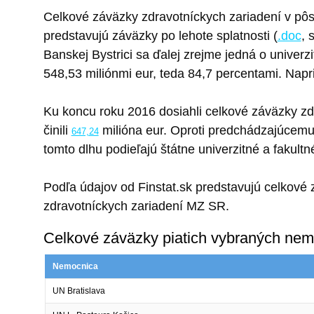
Celkové záväzky zdravotníckych zariadení v pôs
predstavujú záväzky po lehote splatnosti (
.doc
, 
Banskej Bystrici sa ďalej zrejme jedná o univerz
548,53 miliónmi eur, teda 84,7 percentami. Nap
Ku koncu roku 2016 dosiahli celkové záväzky z
činili
milióna eur. Oproti predchádzajúcemu 
647,24
tomto dlhu podieľajú štátne univerzitné a fakul
Podľa údajov od Finstat.sk predstavujú celkov
zdravotníckych zariadení MZ SR.