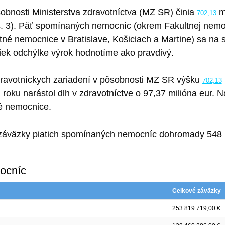
obnosti Ministerstva zdravotníctva (MZ SR) činia
mi
702,13
s. 3). Päť spomínaných nemocníc (okrem Fakultnej nemo
itné nemocnice v Bratislave, Košiciach a Martine) sa na
riek odchýlke výrok hodnotíme ako pravdivý.
dravotníckych zariadení v pôsobnosti MZ SR výšku
702,13
roku narástol dlh v zdravotníctve o 97,37 milióna eur. 
tné nemocnice.
é záväzky piatich spomínaných nemocníc dohromady 548 