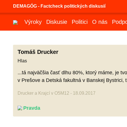
DEMAGÓG - Factcheck politických diskusií
Výroky
Diskusie
Politici
O nás
Podpo
Tomáš Drucker
Hlas
...tá najväčšia časť dlhu 80%, ktorý máme, je tv
v Prešove a Detská fakultná v Banskej Bystrici, ti
Drucker a Krajcí v O5M12 - 18.09.2017
Pravda