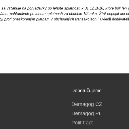
a vzťahuje na pohľadávky po lehote splatnosti k 31.12.2016, ktoré boli len
ast pohľadávok po lehote splatnosti za obdobie 1/2 roka. Štát neprijal ani ne
ji proti oneskoreným platbám v obchodných transakciách,"
uviedli dodávatel
Doporučujeme
Demagog CZ
Demagog PL
PolitiFact