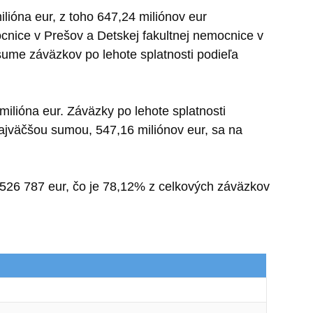
lióna eur, z toho 647,24 miliónov eur
cnice v Prešov a Detskej fakultnej nemocnice v
 sume záväzkov po lehote splatnosti podieľa
milióna eur. Záväzky po lehote splatnosti
Najväčšou sumou, 547,16 miliónov eur, sa na
526 787 eur, čo je 78,12% z celkových záväzkov