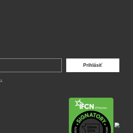
Prihlásiť
u.