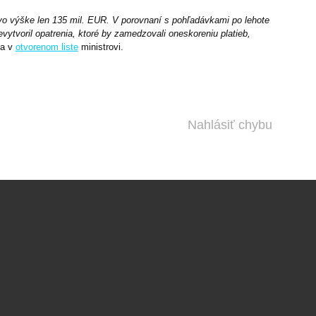
 vo výške len 135 mil. EUR. V porovnaní s pohľadávkami po lehote
vytvoril opatrenia, ktoré by zamedzovali oneskoreniu platieb,
ia v
otvorenom liste
ministrovi.
Nahlásiť chybu