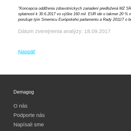
"Koncepcia oddlženia zdravotníckych zariadení predložená MZ SR s
splatnosti k 30.6.2017 vo výške 160 mil. EUR ide o takmer 20 % nár
porušuje tým Smernicu Európskeho parlamentu a Rady 2011/7 o bo
Dátum zverejnenia analýzy: 18.09.2017
Naspäť
Demagog
O nás
Podporte nás
Napísali sme