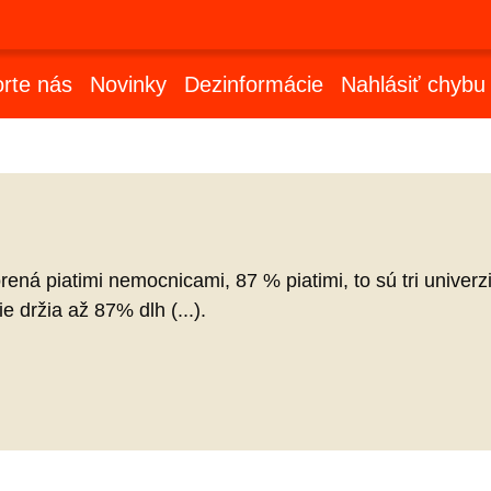
rte nás
Novinky
Dezinformácie
Nahlásiť chybu
orená piatimi nemocnicami, 87 % piatimi, to sú tri univer
e držia až 87% dlh (...).