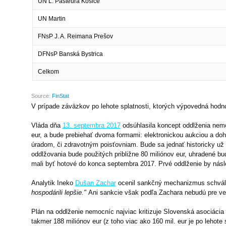
V prípade záväzkov po lehote splatnosti, ktorých výpovedná hodno
Vláda dňa
13. septembra 2017
odsúhlasila koncept oddlženia nemo
eur, a bude prebiehať dvoma formami: elektronickou aukciou a d
úradom, či zdravotným poisťovniam. Bude sa jednať historicky už o 
oddlžovania bude použitých približne 80 miliónov eur, uhradené b
mali byť hotové do konca septembra 2017. Prvé oddlženie by násl
Analytik Ineko
Dušan Zachar
ocenil sankčný mechanizmus schvále
hospodárili lepšie."
Ani sankcie však podľa Zachara nebudú pre veľ
Plán na oddlženie nemocníc najviac kritizuje Slovenská asociáci
takmer 188 miliónov eur (z toho viac ako 160 mil. eur je po lehote s