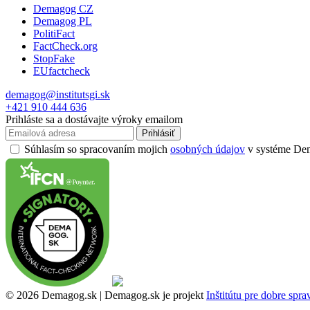
Demagog CZ
Demagog PL
PolitiFact
FactCheck.org
StopFake
EUfactcheck
demagog@institutsgi.sk
+421 910 444 636
Prihláste sa a dostávajte výroky emailom
Prihlásiť
Súhlasím so spracovaním mojich
osobných údajov
v systéme Dema
© 2026 Demagog.sk | Demagog.sk je projekt
Inštitútu pre dobre spr