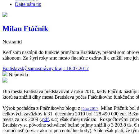
Dajte nám tip
Milan Ftáčnik
Nestraníci
Keď som nastúpil do funkcie primátora Bratislavy, prebral som obrov
zákonom. Za štyri roky sme mesto finančne ozdravili a znížili sme jeh
Bratislavský samosprávny kraj - 18.07.2017
Nepravda
Dlh mesta Bratislava predstavoval v roku 2010, kedy Ftáčnik nastúpil
ktorú sa znížili dlhy mesta Bratislava počas Ftáčnikovho funkčného o
Výrok pochádza z Ftáčnikovho blogu z
. Milan Ftáčnik bol 
júna 2017
celkových záväzkov k 31. decembra 2010 bol 128 490 000 eur. Bežn
mesta za rok 2009 (.
pdf
, s.4) však ďalej uvádza: "
Rozpočtovými zmena
Bratislavy sa pôvodne schválené bežné príjmy znížili o 3 203,8 tis. € n
skutočnosť (o viac ako tri percentuálne body). Stále však platí, že t