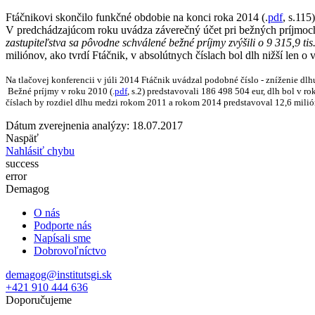
Ftáčnikovi skončilo funkčné obdobie na konci roka 2014 (.
pdf
, s.115
V predchádzajúcom roku uvádza záverečný účet pri bežných príjmoch
zastupiteľstva sa pôvodne schválené bežné
príjmy zvýšili o 9 315,9 tis
miliónov, ako tvrdí Ftáčnik, v absolútnych číslach bol dlh nižší len o 
Na tlačovej konferencii v júli 2014 Ftáčnik uvádzal podobné číslo - zníženie dlh
Bežné príjmy v roku 2010 (.
pdf
, s.2) predstavovali 186 498 504 eur, dlh bol v ro
číslach by rozdiel dlhu medzi rokom 2011 a rokom 2014 predstavoval 12,6 milión
Dátum zverejnenia analýzy: 18.07.2017
Naspäť
Nahlásiť chybu
success
error
Demagog
O nás
Podporte nás
Napísali sme
Dobrovoľníctvo
demagog@institutsgi.sk
+421 910 444 636
Doporučujeme