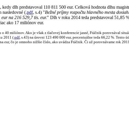
), kedy dlh predstavoval 110 811 500 eur. Celková hodnota dlhu magistr
 nasledovné (.
pdf
, s.4) "
Bežné príjmy rozpočtu hlavného mesta dosiahl
. eur na 216 529,7 tis. eur.
" Dlh v roku 2014 teda predstavoval 51,85 %
viac ako 17 miliónov eur.
u o 40 miliónov. Ako je však z tlačovej konferencie jasné, Ftáčnik porovnával situ
ku 2011 (.
pdf
, s.43) na úrovni 123 490 000 eur, percentuálne teda 66,22 %. Tento
a eur, čo je omnoho nižšie číslo, ako uvádza Ftáčnik. Či už porovnávame rok 2011