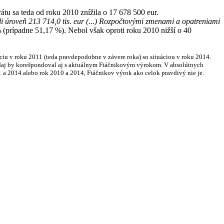
átu sa teda od roku 2010 znížila o 17 678 500 eur.
i úroveň 213 714,0 tis. eur (...) Rozpočtovými zmenami a opatreniami
 (prípadne 51,17 %). Nebol však oproti roku 2010 nižší o 40
áciu v roku 2011 (teda pravdepodobne v závere roka) so situáciou v roku 2014.
 údaj by korešpondoval aj s aktuálnym Ftáčnikovým výrokom. V absolútnych
 a 2014 alebo rok 2010 a 2014, Ftáčnikov výrok ako celok pravdivý nie je.