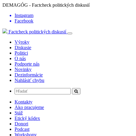
DEMAGÓG - Factcheck politických diskusií
Instagram
Facebook
Factcheck politických diskusií
Výroky
Diskusie
Politici
O nás
Podporte nás
Novinky
Dezinformácie
Nahlásiť chybu
Kontakty
Ako pracujeme
Stáž
Etický kódex
Donori
Podcast
Workshopy