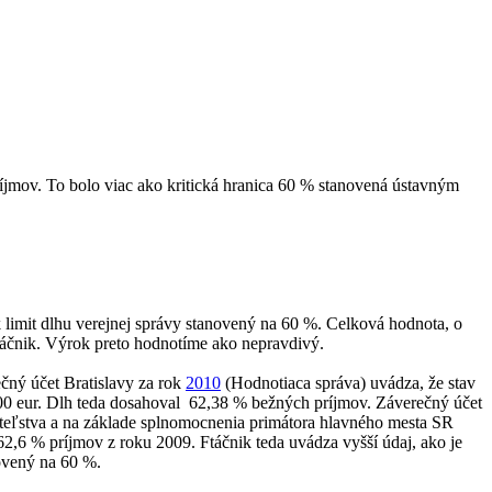
íjmov. To bolo viac ako kritická hranica 60 % stanovená ústavným
k limit dlhu verejnej správy stanovený na 60 %. Celková hodnota, o
Ftáčnik. Výrok preto hodnotíme ako nepravdivý.
čný účet Bratislavy za rok
2010
(Hodnotiaca správa) uvádza, že stav
00 eur. Dlh teda dosahoval 62,38 % bežných príjmov. Záverečný účet
eľstva a na základe splnomocnenia primátora hlavného mesta SR
2,6 % príjmov z roku 2009. Ftáčnik teda uvádza vyšší údaj, ako je
novený na 60 %.