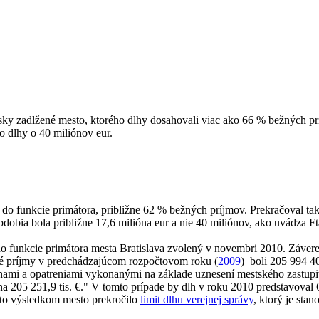
sky zadlžené mesto, ktorého dlhy dosahovali viac ako 66 % bežných pr
o dlhy o 40 miliónov eur.
 do funkcie primátora, približne 62 % bežných príjmov. Prekračoval ta
bdobia bola približne 17,6 milióna eur a nie 40 miliónov, ako uvádza 
do funkcie primátora mesta Bratislava zvolený v novembri 2010. Závere
é príjmy v predchádzajúcom rozpočtovom roku (
2009
) boli 205 994 4
mi a opatreniami vykonanými na základe uznesení mestského zastupit
a 205 251,9 tis. €.
" V tomto prípade by dlh v roku 2010 predstavoval 6
ýmto výsledkom mesto prekročilo
limit dlhu verejnej správy
, ktorý je sta