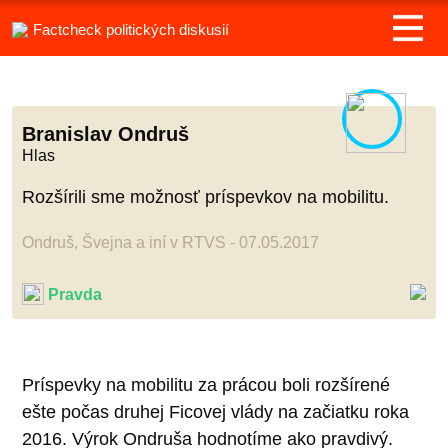
Factcheck politických diskusií
Branislav Ondruš
Hlas
Rozšírili sme možnosť príspevkov na mobilitu.
Ondruš, Švejna a iní v RTVS - 07.05.2017
Pravda
Príspevky na mobilitu za prácou boli rozšírené
ešte počas druhej Ficovej vlády na začiatku roka
2016. Výrok Ondruša hodnotíme ako pravdivý.