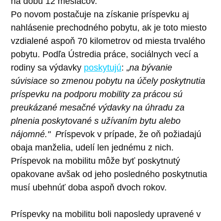
na dobu 12 mesiacov.
Po novom postačuje na získanie príspevku aj
nahlásenie prechodného pobytu, ak je toto miesto
vzdialené aspoň 70 kilometrov od miesta trvalého
pobytu. Podľa Ústredia práce, sociálnych vecí a
rodiny sa výdavky
poskytujú
: „
na bývanie
súvisiace so zmenou pobytu na účely poskytnutia
príspevku na podporu mobility za prácou sú
preukázané mesačné výdavky na úhradu za
plnenia poskytované s užívaním bytu alebo
nájomné." P
ríspevok v prípade, že oň požiadajú
obaja manželia, udelí len jednému z nich.
Príspevok na mobilitu môže byť poskytnutý
opakovane avšak od jeho posledného poskytnutia
musí ubehnúť doba aspoň dvoch rokov.
Príspevky na mobilitu boli naposledy upravené v