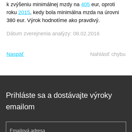
k zvýšeniu minimálnej mzdy na
405
eur, oproti
roku
2015
, kedy bola minimálna mzda na úrovni
380 eur. Výrok hodnotíme ako pravdivý.
Dátum zverejnenia analýzy: 08.02.2016
Naspäť
Nahlásiť chybu
Prihláste sa a dostávajte výroky
emailom