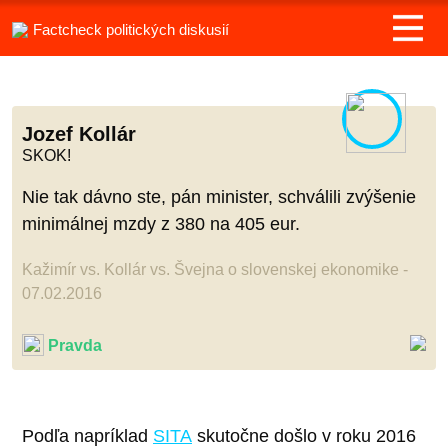
Factcheck politických diskusií
Jozef Kollár
SKOK!
Nie tak dávno ste, pán minister, schválili zvýšenie
minimálnej mzdy z 380 na 405 eur.
Kažimír vs. Kollár vs. Švejna o slovenskej ekonomike -
07.02.2016
Pravda
Podľa napríklad
SITA
skutočne došlo v roku 2016