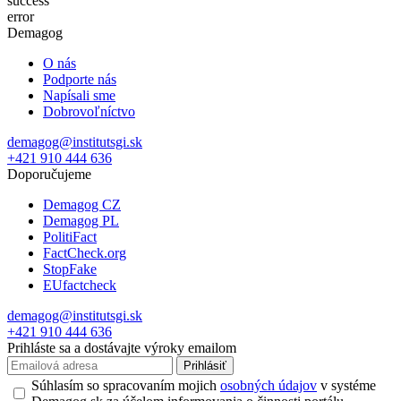
success
error
Demagog
O nás
Podporte nás
Napísali sme
Dobrovoľníctvo
demagog@institutsgi.sk
+421 910 444 636
Doporučujeme
Demagog CZ
Demagog PL
PolitiFact
FactCheck.org
StopFake
EUfactcheck
demagog@institutsgi.sk
+421 910 444 636
Prihláste sa a dostávajte výroky emailom
Prihlásiť
Súhlasím so spracovaním mojich
osobných údajov
v systéme