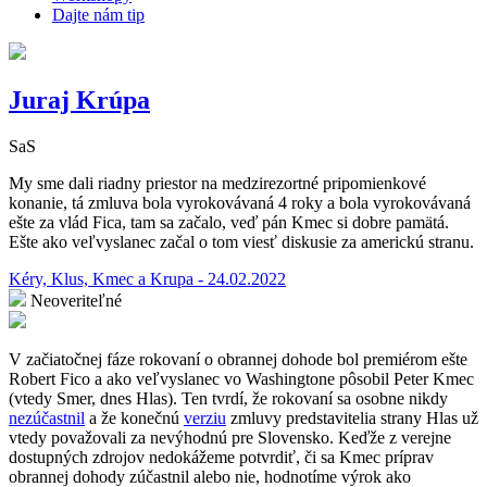
Dajte nám tip
Juraj Krúpa
SaS
My sme dali riadny priestor na medzirezortné pripomienkové
konanie, tá zmluva bola vyrokovávaná 4 roky a bola vyrokovávaná
ešte za vlád Fica, tam sa začalo, veď pán Kmec si dobre pamätá.
Ešte ako veľvyslanec začal o tom viesť diskusie za americkú stranu.
Kéry, Klus, Kmec a Krupa - 24.02.2022
Neoveriteľné
V začiatočnej fáze rokovaní o obrannej dohode bol premiérom ešte
Robert Fico a ako veľvyslanec vo Washingtone pôsobil Peter Kmec
(vtedy Smer, dnes Hlas). Ten tvrdí, že rokovaní sa osobne nikdy
nezúčastnil
a že konečnú
verziu
zmluvy predstavitelia strany Hlas už
vtedy považovali za nevýhodnú pre Slovensko. Keďže z verejne
dostupných zdrojov nedokážeme potvrdiť, či sa Kmec príprav
obrannej dohody zúčastnil alebo nie, hodnotíme výrok ako