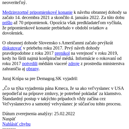
neoveriteľný.
Medzirezortné pripomienkové konanie
k návrhu obrannej dohody sa
začalo 14. decembra 2021 a skončilo 4. januára 2022. Za túto dobu
prišlo
až 70 pripomienok. Opozícia však predkladateľom vyčítala,
že pripomienkové konanie prebiehalo v období sviatkov a
dovoleniek.
O obrannej dohode Slovensko s Američanmi začalo prvýkrát
diskutovať
v priebehu roku 2017. Prvý návrh dohody
pravdepodobne z roku 2017
prenikol
na verejnosť v roku 2019,
kedy ho šírili najmä konšpiračné médiá. Informácie o rokovaní od
roku 2017
potvrdili
médiám viaceré
zdroje
z prostredia ministerstva
zahraničia aj
obrany
.
Juraj Krúpa sa pre Demagog.SK vyjadril:
„Čo sa týka vyjadrenia pána Kmeca, že sa ako veľvyslanec v USA
nepodieľal na príprave zmluvy, je potrebné pokladať za klamstvo.
Štandardný postup v takýchto prípadoch vždy začína cez
Veľvyslanectvo a samotný velvyslanec je súčasťou tohto procesu.
Dátum zverejnenia analýzy: 25.02.2022
Naspäť
Nahlásiť chybu