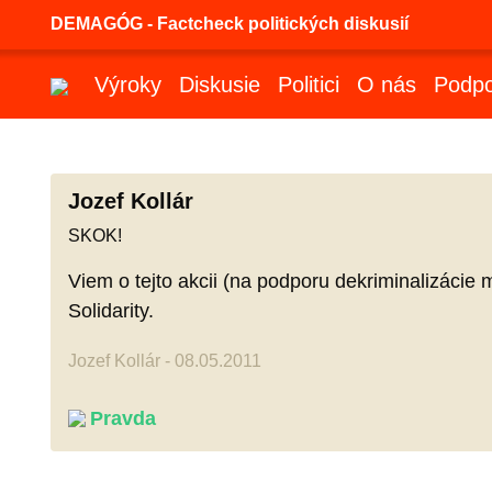
DEMAGÓG - Factcheck politických diskusií
Výroky
Diskusie
Politici
O nás
Podpo
Jozef Kollár
SKOK!
Viem o tejto akcii (na podporu dekriminalizácie 
Solidarity.
Jozef Kollár - 08.05.2011
Pravda