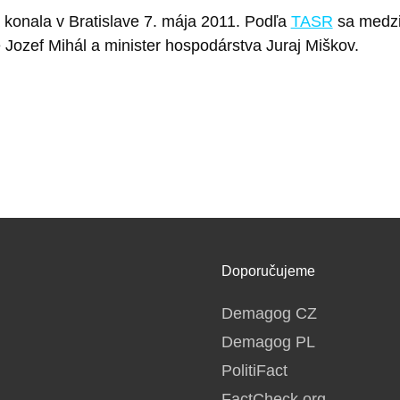
 konala v Bratislave 7. mája 2011. Podľa
TASR
sa medzi 
e Jozef Mihál a minister hospodárstva Juraj Miškov.
Doporučujeme
Demagog CZ
Demagog PL
PolitiFact
FactCheck.org