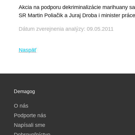
Akcia na podporu dekriminalizácie marihuany sa
SR Martin Poliačik a Juraj Droba i minister prác
Dátum zverejnenia analýzy: 09.05.2011
Naspäť
Demagog
O nás
Podporte nás
Napísali sme
Dobrovoľníctvo