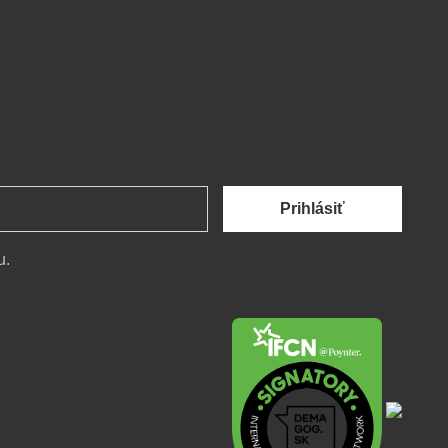
Prihlásiť
u.