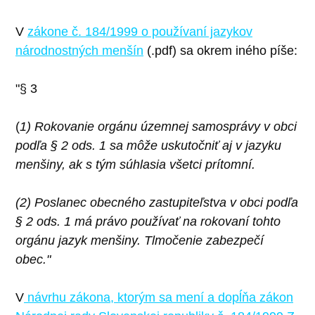
V
zákone č. 184/1999 o používaní jazykov
národnostných menšín
(.pdf) sa okrem iného píše:
"§ 3
(
1) Rokovanie orgánu územnej samosprávy v obci
podľa § 2 ods. 1 sa môže uskutočniť aj v jazyku
menšiny, ak s tým súhlasia všetci prítomní.
(2) Poslanec obecného zastupiteľstva v obci podľa
§ 2 ods. 1 má právo používať na rokovaní tohto
orgánu jazyk menšiny. Tlmočenie zabezpečí
obec."
V
návrhu zákona, ktorým sa mení a dopĺňa zákon