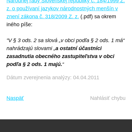
Národnej rady Slovenskej republiky č. 184/1999 Z.
z. o používaní jazykov národnostných menšín v
znení zákona č. 318/2009 Z. z.
(.pdf) sa okrem
iného píše:
"V § 3 ods. 2 sa slová „v obci podľa § 2 ods. 1 má“
nahrádzajú slovami „
a ostatní účastníci
zasadnutia obecného zastupiteľstva v obci
podľa § 2 ods. 1 majú.
“
Dátum zverejnenia analýzy: 04.04.2011
Naspäť
Nahlásiť chybu