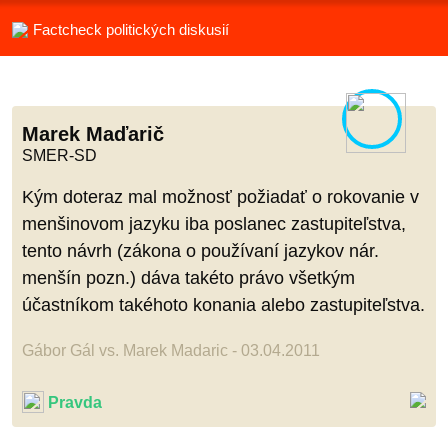
Factcheck politických diskusií
Marek Maďarič
SMER-SD
Kým doteraz mal možnosť požiadať o rokovanie v
menšinovom jazyku iba poslanec zastupiteľstva,
tento návrh (zákona o používaní jazykov nár.
menšín pozn.) dáva takéto právo všetkým
účastníkom takéhoto konania alebo zastupiteľstva.
Gábor Gál vs. Marek Madaric - 03.04.2011
Pravda