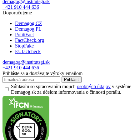
demagog@institutsgi.sk
+421 910 444 636
Doporučujeme
Demagog CZ
Demagog PL
PolitiFact
FactCheck.org
StopFake
EUfactcheck
demagog@institutsgi.sk
+421 910 444 636
Prihláste sa a dostávajte výroky emailom
Prihlásiť
Súhlasím so spracovaním mojich
osobných údajov
v systéme
Demagog.sk za účelom informovania o činnosti portálu.