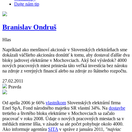
Dajte nám tip
Branislav Ondruš
Hlas
Napríklad ako menšinoví akcionár v Slovenských elektrárňach sme
dokázali väčšieho akcionára donútiť k tomu, aby dostaval ďalšie dva
bloky jadrovej elektrárne v Mochovciach. Aký bol výsledok? 4000
nových pracovných miest priniesla táto veľká investícia bez nároku
na zdroje z verejných financií alebo na zdroje zo štátneho rozpočtu.
27.02.2011
Pravda
Od apríla 2006 je 66%
vlastníkom
Slovenských elektrární firma
Enel SpA, Fond národného majetku SR vlastní 34%. Na
dostavbe
tretieho a štvrtého bloku elektrárne v Mochovciach sa začalo
pracovať v roku 2008. Údaje o nových pracovných miestach sa v
médiách mierne líšia, v zásade sa ale počet pohybuje okolo 4000.
Ako informuje agentúra
SITA
v správe z januára 2011,
"najviac