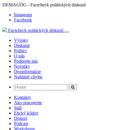
DEMAGÓG - Factcheck politických diskusií
Instagram
Facebook
Factcheck politických diskusií
Výroky
Diskusie
Politici
O nás
Podporte nás
Novinky
Dezinformácie
Nahlásiť chybu
Kontakty
Ako pracujeme
Stáž
Etický kódex
Donori
Podcast
Workshopy