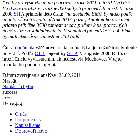
ľudí by pri výstavbe malo pracovať v roku 2011, a to až štyri tisíc.
Po dostavbe blokov vznikne 350 stálych pracovných miest.
V roku
2008
SITA
priniesla tieto čísla:
"na dostavbe EMO by malo podľa
minuloročných vyjadrení (rok 2007, pozn.) Aquilantiho pracovať
priamo približne 3500 zamestnancov, pričom 2 tis. pracovných
miest vytvoria subdodávatelia. V samotnej prevádzke 3. a 4. bloku
by mali elektrárne zamestnať 250 ľudí."
Čo sa
donútenia
väčšinového akcionára týka, je možné toto tvrdenie
potvrdiť. Podľa
ČTK
i agentúry
SITA
V auguste 2008 R. Fico
hrozil Enelu vyvlastnením, ak nedostavia Mochovce. V tejto
rétorike ho podporil aj Slota.
Dátum zverejnenia analýzy: 28.02.2011
Naspäť
Nahlásiť chybu
success
error
Demagog
O nás
Podporte nás
Napísali sme
Dobrovoľníctvo