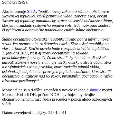
Somogyi (SaS).
Ako informuje
SITA
,
"podľa novely zákona o štátnom občianstve
Slovenskej republiky, ktorú pripravila vláda Roberta Fica, občan
Slovenskej republiky automaticky stráca slovenské občianstvo dňom,
ktorým na základe výslovného prejavu vôle, teda napríklad žiadosti
či vyhlásení a dobrovoľne nadobudne cudzie štátne občianstvo.
Štátne občianstvo Slovenskej republiky možno podľa návrhu novely
stratiť len prepustením zo štátneho zväzku Slovenskej republiky na
vlastnú žiadosť. Keďže novela bude v prípade schválenia platiť od
1. januára 2011, rieši aj straty občianstva na základe
predchádzajúcej novely. Tí, čo ho stratili, by ho teda mali získať
naspäť. Zároveň novela eliminuje všetky odseky o strate občianstva
a o výnimkách z tohto pravidla, ktoré zaviedla minulá vláda,
oslobodzuje od platenia správnych poplatkov občanov, ktorí stratili
občianstvo, cudzincov nad 65 rokov, invalidných dôchodcov a ťažko
zdravotne postihnutých."
Momentálne sa o ďalších zmenách v novele zákona
diskutuje
medzi
Mostom-Híd a KDH, pričom KDH navrhuje, aby dvojité
občianstvo nemohli mať ľudia pracujúci v polícií alebo ozbrojených
silách.
Dátum zverejnenia analýzy: 24.01.2011