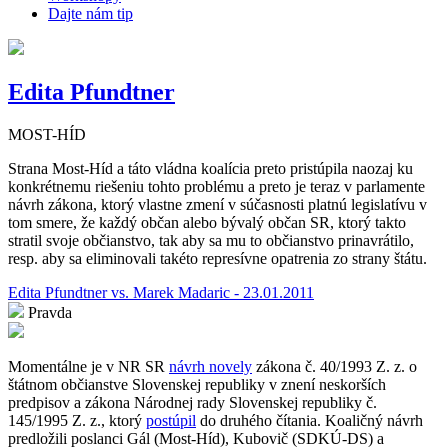
Dajte nám tip
Edita Pfundtner
MOST-HÍD
Strana Most-Híd a táto vládna koalícia preto pristúpila naozaj ku
konkrétnemu riešeniu tohto problému a preto je teraz v parlamente
návrh zákona, ktorý vlastne zmení v súčasnosti platnú legislatívu v
tom smere, že každý občan alebo bývalý občan SR, ktorý takto
stratil svoje občianstvo, tak aby sa mu to občianstvo prinavrátilo,
resp. aby sa eliminovali takéto represívne opatrenia zo strany štátu.
Edita Pfundtner vs. Marek Madaric - 23.01.2011
Pravda
Momentálne je v NR SR
návrh novely
zákona č. 40/1993 Z. z. o
štátnom občianstve Slovenskej republiky v znení neskorších
predpisov a zákona Národnej rady Slovenskej republiky č.
145/1995 Z. z., ktorý
postúpil
do druhého čítania. Koaličný návrh
predložili poslanci Gál (Most-Híd), Kubovič (SDKÚ-DS) a