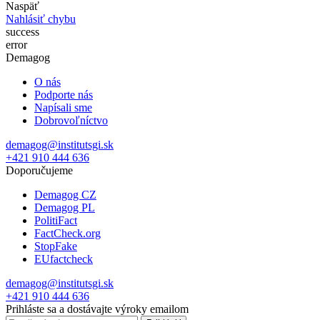
Naspäť
Nahlásiť chybu
success
error
Demagog
O nás
Podporte nás
Napísali sme
Dobrovoľníctvo
demagog@institutsgi.sk
+421 910 444 636
Doporučujeme
Demagog CZ
Demagog PL
PolitiFact
FactCheck.org
StopFake
EUfactcheck
demagog@institutsgi.sk
+421 910 444 636
Prihláste sa a dostávajte výroky emailom