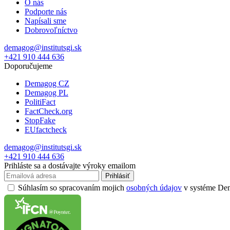
O nás
Podporte nás
Napísali sme
Dobrovoľníctvo
demagog@institutsgi.sk
+421 910 444 636
Doporučujeme
Demagog CZ
Demagog PL
PolitiFact
FactCheck.org
StopFake
EUfactcheck
demagog@institutsgi.sk
+421 910 444 636
Prihláste sa a dostávajte výroky emailom
Prihlásiť
Súhlasím so spracovaním mojich
osobných údajov
v systéme Dema