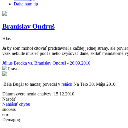
Dajte nám tip
Branislav Ondruš
Hlas
Ja by som mohol citovať predstaviteľa každej jednej strany, ale poviem
však nebude musieť podľa neho zvyšovať dane, škrtať mandatorné výd
Július Brocka vs. Branislav Ondruš - 26.09.2010
Pravda
Béla Bugár to naozaj povedal v
relácii
Na Telo 30. Mája 2010.
Dátum zverejnenia analýzy: 15.12.2010
Naspäť
Nahlásiť chybu
success
error
Demagog