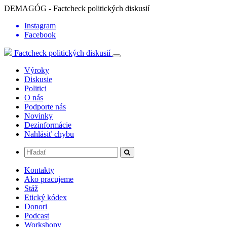
DEMAGÓG - Factcheck politických diskusií
Instagram
Facebook
Factcheck politických diskusií
Výroky
Diskusie
Politici
O nás
Podporte nás
Novinky
Dezinformácie
Nahlásiť chybu
Kontakty
Ako pracujeme
Stáž
Etický kódex
Donori
Podcast
Workshopy