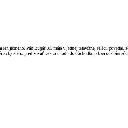
 len jedného. Pán Bugár 30. mája v jednej televíznej relácii povedal, ž
avky alebo predlžovať vek odchodu do dôchodku, ak sa odstráni súčasn