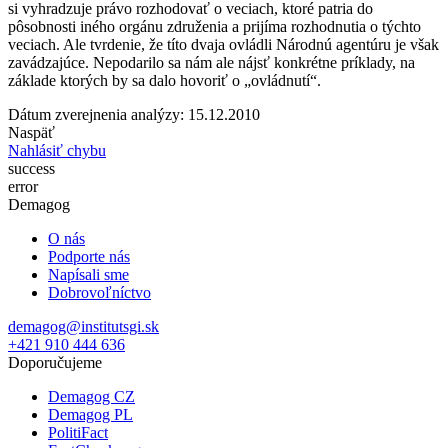
si vyhradzuje právo rozhodovať o veciach, ktoré patria do
pôsobnosti iného orgánu združenia a prijíma rozhodnutia o týchto
veciach. Ale tvrdenie, že títo dvaja ovládli Národnú agentúru je však
zavádzajúce. Nepodarilo sa nám ale nájsť konkrétne príklady, na
základe ktorých by sa dalo hovoriť o „ovládnutí“.
Dátum zverejnenia analýzy: 15.12.2010
Naspäť
Nahlásiť chybu
success
error
Demagog
O nás
Podporte nás
Napísali sme
Dobrovoľníctvo
demagog@institutsgi.sk
+421 910 444 636
Doporučujeme
Demagog CZ
Demagog PL
PolitiFact