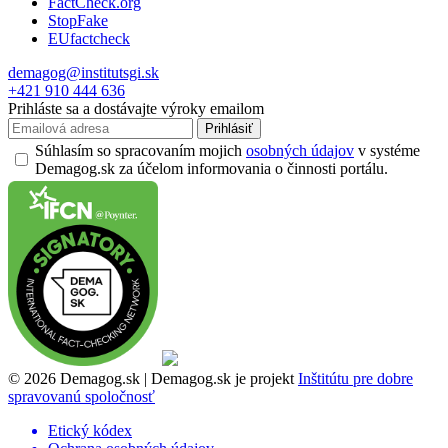
FactCheck.org
StopFake
EUfactcheck
demagog@institutsgi.sk
+421 910 444 636
Prihláste sa a dostávajte výroky emailom
Prihlásiť
Súhlasím so spracovaním mojich
osobných údajov
v systéme
Demagog.sk za účelom informovania o činnosti portálu.
© 2026 Demagog.sk | Demagog.sk je projekt
Inštitútu pre dobre
spravovanú spoločnosť
Etický kódex