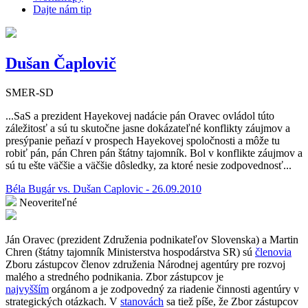
Dajte nám tip
Dušan Čaplovič
SMER-SD
...SaS a prezident Hayekovej nadácie pán Oravec ovládol túto
záležitosť a sú tu skutočne jasne dokázateľné konflikty záujmov a
presýpanie peňazí v prospech Hayekovej spoločnosti a môže tu
robiť pán, pán Chren pán štátny tajomník. Bol v konflikte záujmov a
sú tu ešte väčšie a väčšie dôsledky, za ktoré nesie zodpovednosť...
Béla Bugár vs. Dušan Caplovic - 26.09.2010
Neoveriteľné
Ján Oravec (prezident Združenia podnikateľov Slovenska) a Martin
Chren (štátny tajomník Ministerstva hospodárstva SR) sú
členovia
Zboru zástupcov členov združenia Národnej agentúry pre rozvoj
malého a stredného podnikania. Zbor zástupcov je
najvyšším
orgánom a je zodpovedný za riadenie činnosti agentúry v
strategických otázkach. V
stanovách
sa tiež píše, že Zbor zástupcov