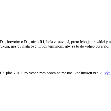
a D1, hovorím o D1, nie o R1, bola zastavená, preto lebo je prevádzky 
rukcia, než by mala byť. Kvôli termínom, aby sa to do volieb otváralo.
od 7. júna 2010. Po dvoch mesiacoch na mostnej konštrukcii vznikli
výtl