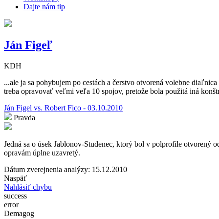
Dajte nám tip
Ján Figeľ
KDH
...ale ja sa pohybujem po cestách a čerstvo otvorená volebne diaľnic
treba opravovať veľmi veľa 10 spojov, pretože bola použitá iná konšt
Ján Figel vs. Robert Fico - 03.10.2010
Pravda
Jedná sa o úsek Jablonov-Studenec, ktorý bol v polprofile otvorený 
opravám úplne uzavretý.
Dátum zverejnenia analýzy: 15.12.2010
Naspäť
Nahlásiť chybu
success
error
Demagog