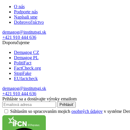
O nás
Podporte nás
Napísali sme
Dobrovoľníctvo
demagog@institutsgi.sk
+421 910 444 636
Doporučujeme
Demagog CZ
Demagog PL
PolitiFact
FactCheck.org
StopFake
EUfactcheck
demagog@institutsgi.sk
+421 910 444 636
Prihláste sa a dostávajte výroky emailom
Prihlásiť
Súhlasím so spracovaním mojich
osobných údajov
v systéme Dema