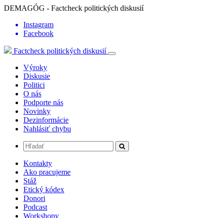
DEMAGÓG - Factcheck politických diskusií
Instagram
Facebook
Factcheck politických diskusií
Výroky
Diskusie
Politici
O nás
Podporte nás
Novinky
Dezinformácie
Nahlásiť chybu
Kontakty
Ako pracujeme
Stáž
Etický kódex
Donori
Podcast
Workshopy