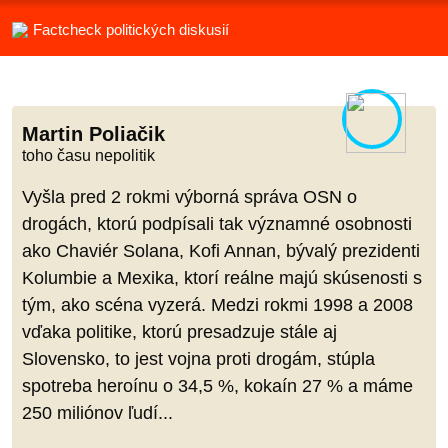
Factcheck politických diskusií
Martin Poliačik
toho času nepolitik
Vyšla pred 2 rokmi výborná správa OSN o
drogách, ktorú podpísali tak významné osobnosti
ako Chaviér Solana, Kofi Annan, bývalý prezidenti
Kolumbie a Mexika, ktorí reálne majú skúsenosti s
tým, ako scéna vyzerá. Medzi rokmi 1998 a 2008
vďaka politike, ktorú presadzuje stále aj
Slovensko, to jest vojna proti drogám, stúpla
spotreba heroínu o 34,5 %, kokaín 27 % a máme
250 miliónov ľudí...