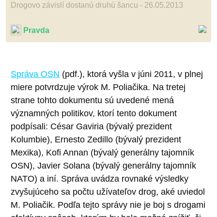
Drogovo závislí dostanú druhú šancu - 26.05.2013
Pravda
Správa OSN
(pdf.), ktorá vyšla v júni 2011, v plnej
miere potvrdzuje výrok M. Poliačika. Na tretej
strane tohto dokumentu sú uvedené mená
významných politikov, ktorí tento dokument
podpísali: César Gaviria (bývalý prezident
Kolumbie), Ernesto Zedillo (bývalý prezident
Mexika), Kofi Annan (bývalý generálny tajomník
OSN), Javier Solana (bývalý generálny tajomník
NATO) a iní. Správa uvádza rovnaké výsledky
zvyšujúceho sa počtu užívateľov drog, aké uviedol
M. Poliačik. Podľa tejto správy nie je boj s drogami