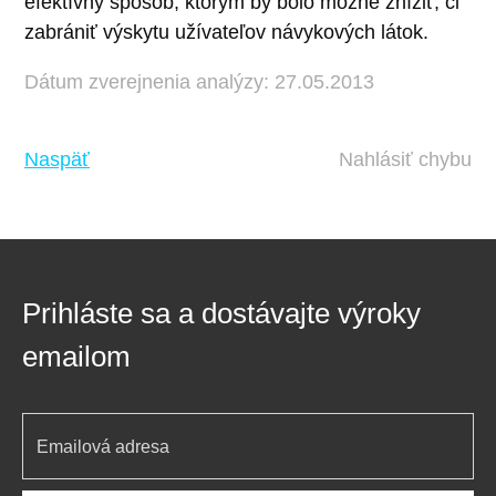
efektívny spôsob, ktorým by bolo možné znížiť, či
zabrániť výskytu užívateľov návykových látok.
Dátum zverejnenia analýzy: 27.05.2013
Naspäť
Nahlásiť chybu
Prihláste sa a dostávajte výroky
emailom