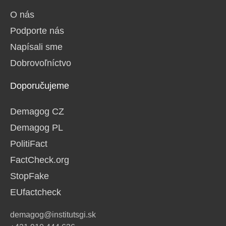
O nás
Podporte nás
Napísali sme
Dobrovoľníctvo
Doporučujeme
Demagog CZ
Demagog PL
PolitiFact
FactCheck.org
StopFake
EUfactcheck
demagog@institutsgi.sk