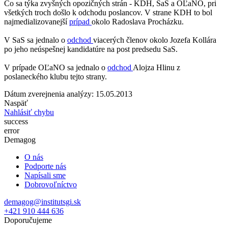
Čo sa týka zvyšných opozičných strán - KDH, SaS a OĽaNO, pri
všetkých troch došlo k odchodu poslancov. V strane KDH to bol
najmedializovanejší
prípad
okolo Radoslava Procházku.
V SaS sa jednalo o
odchod
viacerých členov okolo Jozefa Kollára
po jeho neúspešnej kandidatúre na post predsedu SaS.
V prípade OĽaNO sa jednalo o
odchod
Alojza Hlinu z
poslaneckého klubu tejto strany.
Dátum zverejnenia analýzy: 15.05.2013
Naspäť
Nahlásiť chybu
success
error
Demagog
O nás
Podporte nás
Napísali sme
Dobrovoľníctvo
demagog@institutsgi.sk
+421 910 444 636
Doporučujeme