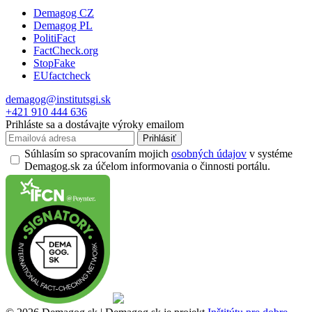
Demagog CZ
Demagog PL
PolitiFact
FactCheck.org
StopFake
EUfactcheck
demagog@institutsgi.sk
+421 910 444 636
Prihláste sa a dostávajte výroky emailom
Prihlásiť
Súhlasím so spracovaním mojich
osobných údajov
v systéme
Demagog.sk za účelom informovania o činnosti portálu.