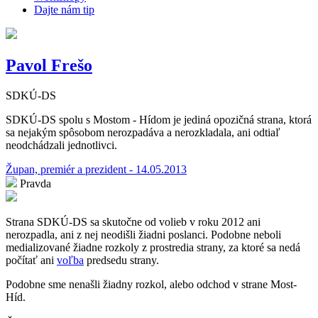
Dajte nám tip
Pavol Frešo
SDKÚ-DS
SDKÚ-DS spolu s Mostom - Hídom je jediná opozičná strana, ktorá
sa nejakým spôsobom nerozpadáva a nerozkladala, ani odtiaľ
neodchádzali jednotlivci.
Župan, premiér a prezident - 14.05.2013
Pravda
Strana SDKÚ-DS sa skutočne od volieb v roku 2012 ani
nerozpadla, ani z nej neodišli žiadni poslanci. Podobne neboli
medializované žiadne rozkoly z prostredia strany, za ktoré sa nedá
počítať ani
voľba
predsedu strany.
Podobne sme nenašli žiadny rozkol, alebo odchod v strane Most-
Híd.