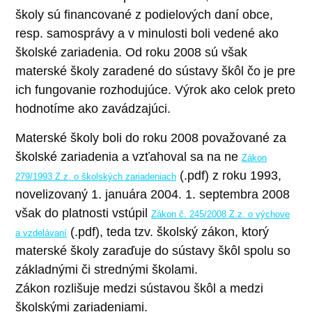
školy sú financované z podielových daní obce,
resp. samosprávy a v minulosti boli vedené ako
školské zariadenia. Od roku 2008 sú však
materské školy zaradené do sústavy škôl čo je pre
ich fungovanie rozhodujúce. Výrok ako celok preto
hodnotíme ako zavádzajúci.
Materské školy boli do roku 2008 považované za
školské zariadenia a vzťahoval sa na ne
Zákon
(.pdf) z roku 1993,
279/1993 Z.z. o školských zariadeniach
novelizovaný 1. januára 2004. 1. septembra 2008
však do platnosti vstúpil
Zákon č. 245/2008 Z.z. o výchove
(.pdf), teda tzv. školský zákon, ktorý
a vzdelávaní
materské školy zaraďuje do sústavy škôl spolu so
základnými či strednými školami.
Zákon rozlišuje medzi sústavou škôl a medzi
školskými zariadeniami.