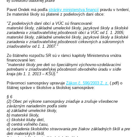
e) stredisko odbornej praxe
Pavel Ondek má podľa
stránky ministerstva financií
pravdu v tvrdení,
že materské školy sú platené z podielových daní obce:
"Z podielových daní obcí a VÚC sú financované:
materské školy, základné umelecké školy, jazykové školy a školské
zariadenia v zriaďovateľskej pôsobnosti obcí a VÚC od 1. 1. 2005;
materské školy, základné umelecké školy, jazykové školy a školské
zariadenia v zriaďovateľskej pôsobnosti cirkevných a súkromných
zriaďovateľov od 1. 1. 2007."
Zo štátneho rozpočtu SR sú v rámci kapitoly Ministerstva vnútra
financované len:
"materské školy pre deti so špeciálnymi výchovno-vzdelávacími
potrebami v zriaďovateľskej pôsobnosti obvodného úradu v sídle
kraja (do 1. 1. 2013 – KŠÚ)."
Právomoci samosprávy upravuje
Zákon č. 596/2003 Z. z.
(.pdf) o
štátnej správe v školstve a školskej samospráve:
§ 6
(2) Obec pri výkone samosprávy zriaďuje a zrušuje všeobecne
záväzným nariadením podľa siete
a) základné umelecké školy,
b) materské školy,
c) školské kluby detí,
d) centrá voľného času,
e) zariadenia školského stravovania pre žiakov základných škôl a pre
deti materských škôl,