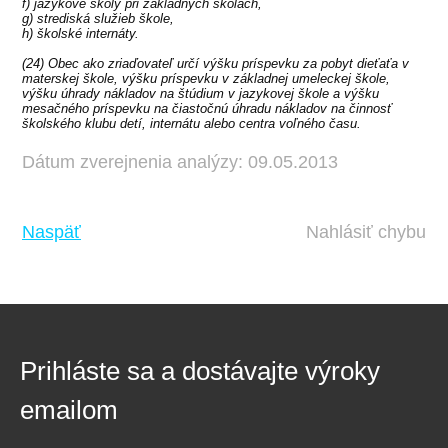
f) jazykové školy pri základných školách,
g) strediská služieb škole,
h) školské internáty.
(24) Obec ako zriaďovateľ určí výšku príspevku za pobyt dieťaťa v
materskej škole, výšku príspevku v základnej umeleckej škole,
výšku úhrady nákladov na štúdium v jazykovej škole a výšku
mesačného príspevku na čiastočnú úhradu nákladov na činnosť
školského klubu detí, internátu alebo centra voľného času.
Dátum zverejnenia analýzy: 09.05.2013
Naspäť
Nahlásiť chybu
Prihláste sa a dostávajte výroky
emailom