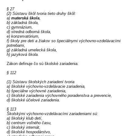
§ 27
(2) Sústavu škôl tvoria tieto druhy škôl:
a)
materská škola
,
b) základná škola,
c) gymnázium,
d) stredná odborná škola,
e) konzervatórium,
f) školy pre deti a žiakov so špeciálnymi výchovno-vzdelávacími
potrebami,
g) základná umelecká škola,
h) jazyková škola.
Zákon definuje čo sú školské zariadenia:
§ 112
(1) Sústavu školských zariadení tvoria
a) školské výchovno-vzdelávacie zariadenia,
b) špeciálne výchovné zariadenia,
c) školské zariadenia výchovného poradenstva a prevencie,
d) školské účelové zariadenia.
§ 113
Školskými výchovno-vzdelávacími zariadeniami sú:
a) školský klub detí,
b) centrum voľného času,
c) školský internát,
d) školské hospodárstvo,