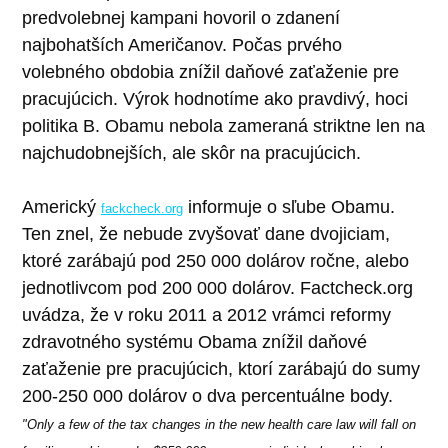
predvolebnej kampani hovoril o zdanení
najbohatších Američanov. Počas prvého
volebného obdobia znížil daňové zaťaženie pre
pracujúcich. Výrok hodnotíme ako pravdivý, hoci
politika B. Obamu nebola zameraná striktne len na
najchudobnejších, ale skôr na pracujúcich.
Americký
informuje o sľube Obamu.
fackcheck.org
Ten znel, že nebude zvyšovať dane dvojiciam,
ktoré zarábajú pod 250 000 dolárov ročne, alebo
jednotlivcom pod 200 000 dolárov. Factcheck.org
uvádza, že v roku 2011 a 2012 vrámci reformy
zdravotného systému Obama znížil daňové
zaťaženie pre pracujúcich, ktorí zarábajú do sumy
200-250 000 dolárov o dva percentuálne body.
"Only a few of the tax changes in the new health care law will fall on