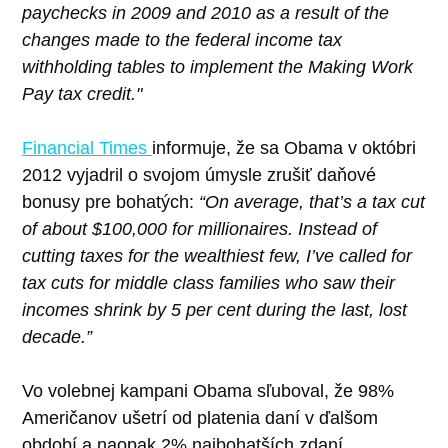
paychecks in 2009 and 2010 as a result of the
changes made to the federal income tax
withholding tables to implement the Making Work
Pay tax credit."
Financial Times
informuje, že sa Obama v októbri
2012 vyjadril o svojom úmysle zrušiť daňové
bonusy pre bohatých:
“On average, that’s a tax cut
of about $100,000 for millionaires. Instead of
cutting taxes for the wealthiest few, I’ve called for
tax cuts for middle class families who saw their
incomes shrink by 5 per cent during the last, lost
decade.”
Vo volebnej kampani Obama sľuboval, že 98%
Američanov ušetrí od platenia daní v ďalšom
období a naopak 2% najbohatších zdaní