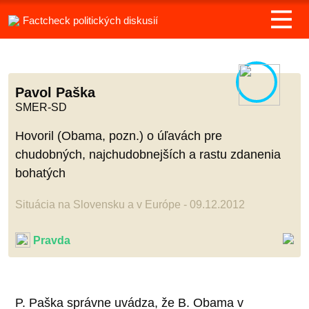
Factcheck politických diskusií
Pavol Paška
SMER-SD
Hovoril (Obama, pozn.) o úľavách pre
chudobných, najchudobnejších a rastu zdanenia
bohatých
Situácia na Slovensku a v Európe - 09.12.2012
Pravda
P. Paška správne uvádza, že B. Obama v