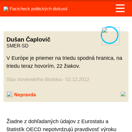
Factcheck politických diskusií
Dušan Čaplovič
SMER-SD
V Európe je priemer na triedu spodná hranica, na
triedu teraz hovorím, 22 žiakov.
Stav slovenského školstva - 02.12.2012
Nepravda
Žiadne z dohľadaných údajov z Eurostatu a
štatistík OECD nepotvrdzujú pravdivosť výroku