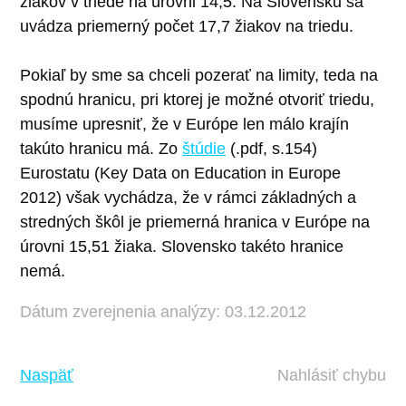
žiakov v triede na úrovni 14,5. Na Slovensku sa
uvádza priemerný počet 17,7 žiakov na triedu.
Pokiaľ by sme sa chceli pozerať na limity, teda na
spodnú hranicu, pri ktorej je možné otvoriť triedu,
musíme upresniť, že v Európe len málo krajín
takúto hranicu má. Zo
štúdie
(.pdf, s.154)
Eurostatu (Key Data on Education in Europe
2012) však vychádza, že v rámci základných a
stredných škôl je priemerná hranica v Európe na
úrovni 15,51 žiaka. Slovensko takéto hranice
nemá.
Dátum zverejnenia analýzy: 03.12.2012
Naspäť
Nahlásiť chybu