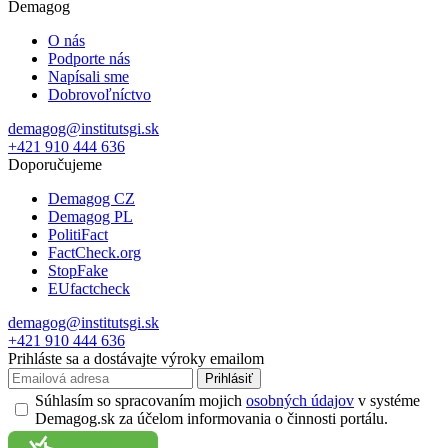
Demagog
O nás
Podporte nás
Napísali sme
Dobrovoľníctvo
demagog@institutsgi.sk
+421 910 444 636
Doporučujeme
Demagog CZ
Demagog PL
PolitiFact
FactCheck.org
StopFake
EUfactcheck
demagog@institutsgi.sk
+421 910 444 636
Prihláste sa a dostávajte výroky emailom
Prihlásiť
Súhlasím so spracovaním mojich
osobných údajov
v systéme
Demagog.sk za účelom informovania o činnosti portálu.