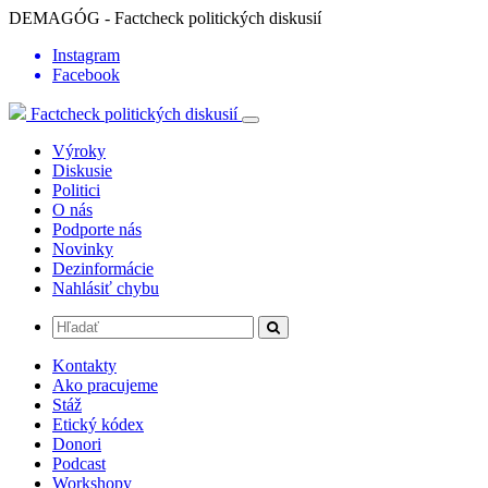
DEMAGÓG - Factcheck politických diskusií
Instagram
Facebook
Factcheck politických diskusií
Výroky
Diskusie
Politici
O nás
Podporte nás
Novinky
Dezinformácie
Nahlásiť chybu
Kontakty
Ako pracujeme
Stáž
Etický kódex
Donori
Podcast
Workshopy