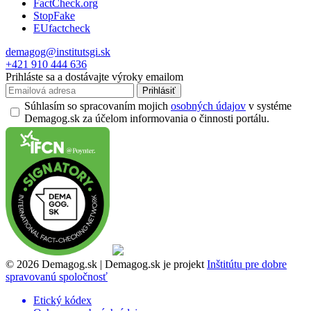
FactCheck.org
StopFake
EUfactcheck
demagog@institutsgi.sk
+421 910 444 636
Prihláste sa a dostávajte výroky emailom
Prihlásiť
Súhlasím so spracovaním mojich
osobných údajov
v systéme
Demagog.sk za účelom informovania o činnosti portálu.
© 2026 Demagog.sk | Demagog.sk je projekt
Inštitútu pre dobre
spravovanú spoločnosť
Etický kódex