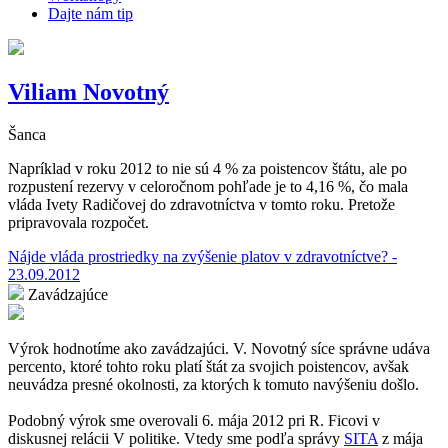
Dajte nám tip
Viliam Novotný
Šanca
Napríklad v roku 2012 to nie sú 4 % za poistencov štátu, ale po
rozpustení rezervy v celoročnom pohľade je to 4,16 %, čo mala
vláda Ivety Radičovej do zdravotníctva v tomto roku. Pretože
pripravovala rozpočet.
Nájde vláda prostriedky na zvýšenie platov v zdravotníctve? -
23.09.2012
Zavádzajúce
Výrok hodnotíme ako zavádzajúci. V. Novotný síce správne udáva
percento, ktoré tohto roku platí štát za svojich poistencov, avšak
neuvádza presné okolnosti, za ktorých k tomuto navýšeniu došlo.
Podobný výrok sme overovali 6. mája 2012 pri R. Ficovi v
diskusnej relácii V politike. Vtedy sme podľa správy
SITA
z mája