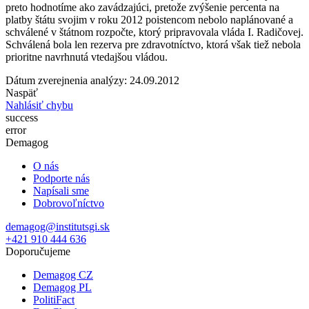
preto hodnotíme ako zavádzajúci, pretože zvýšenie percenta na
platby štátu svojim v roku 2012 poistencom nebolo naplánované a
schválené v štátnom rozpočte, ktorý pripravovala vláda I. Radičovej.
Schválená bola len rezerva pre zdravotníctvo, ktorá však tiež nebola
prioritne navrhnutá vtedajšou vládou.
Dátum zverejnenia analýzy: 24.09.2012
Naspäť
Nahlásiť chybu
success
error
Demagog
O nás
Podporte nás
Napísali sme
Dobrovoľníctvo
demagog@institutsgi.sk
+421 910 444 636
Doporučujeme
Demagog CZ
Demagog PL
PolitiFact