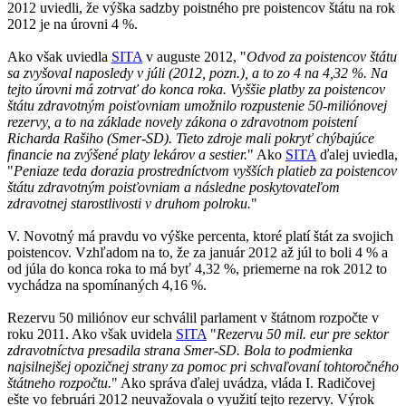
2012 uviedli, že výška sadzby poistného pre poistencov štátu na rok
2012 je na úrovni 4 %.
Ako však uviedla
SITA
v auguste 2012, "
Odvod za poistencov štátu
sa zvyšoval naposledy v júli (2012, pozn.), a to zo 4 na 4,32 %. Na
tejto úrovni má zotrvať do konca roka. Vyššie platby za poistencov
štátu zdravotným poisťovniam umožnilo rozpustenie 50-miliónovej
rezervy, a to na základe novely zákona o zdravotnom poistení
Richarda Rašiho (Smer-SD). Tieto zdroje mali pokryť chýbajúce
financie na zvýšené platy lekárov a sestier.
" Ako
SITA
ďalej uviedla,
"
Peniaze teda dorazia prostredníctvom vyšších platieb za poistencov
štátu zdravotným poisťovniam a následne poskytovateľom
zdravotnej starostlivosti v druhom polroku.
"
V. Novotný má pravdu vo výške percenta, ktoré platí štát za svojich
poistencov. Vzhľadom na to, že za január 2012 až júl to boli 4 % a
od júla do konca roka to má byť 4,32 %, priemerne na rok 2012 to
vychádza na spomínaných 4,16 %.
Rezervu 50 miliónov eur schválil parlament v štátnom rozpočte v
roku 2011. Ako však uvidela
SITA
"
Rezervu 50 mil. eur pre sektor
zdravotníctva presadila strana Smer-SD. Bola to podmienka
najsilnejšej opozičnej strany za pomoc pri schvaľovaní tohtoročného
štátneho rozpočtu.
" Ako správa ďalej uvádza, vláda I. Radičovej
ešte vo februári 2012 neuvažovala o využití tejto rezervy. Výrok