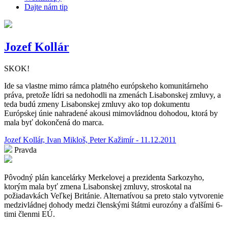
Dajte nám tip
Jozef Kollár
SKOK!
Ide sa vlastne mimo rámca platného európskeho komunitárneho
práva, pretože lídri sa nedohodli na zmenách Lisabonskej zmluvy, a
teda budú zmeny Lisabonskej zmluvy ako top dokumentu
Európskej únie nahradené akousi mimovládnou dohodou, ktorá by
mala byť dokončená do marca.
Jozef Kollár, Ivan Mikloš, Peter Kažimír - 11.12.2011
Pravda
Pôvodný plán kancelárky Merkelovej a prezidenta Sarkozyho,
ktorým mala byť zmena Lisabonskej zmluvy, stroskotal na
požiadavkách Veľkej Británie. Alternatívou sa preto stalo vytvorenie
medzivládnej dohody medzi členskými štátmi eurozóny a ďalšími 6-
timi členmi EÚ.