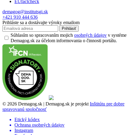
EUfactcheck
demagog@institutsgi.sk
+421 910 444 636
Prihláste sa a dostávajte výroky emailom
Prihlásiť
Súhlasím so spracovaním mojich
osobných údajov
v systéme
Demagog.sk za účelom informovania o činnosti portálu.
© 2026 Demagog.sk | Demagog.sk je projekt
Inštitútu pre dobre
spravovanú spoločnosť
Etický kódex
Ochrana osobných údajov
Instagram