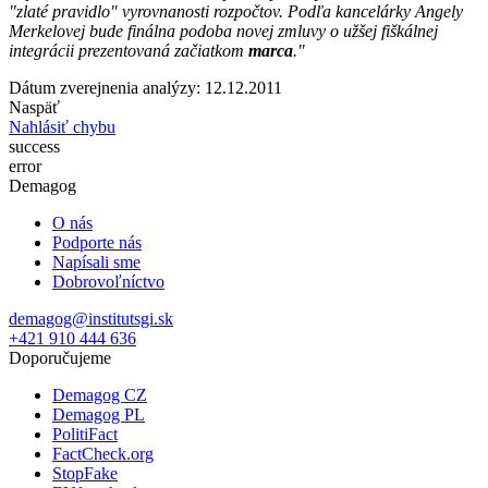
"zlaté pravidlo" vyrovnanosti rozpočtov. Podľa kancelárky Angely
Merkelovej bude finálna podoba novej zmluvy o užšej fiškálnej
integrácii prezentovaná začiatkom
marca
."
Dátum zverejnenia analýzy: 12.12.2011
Naspäť
Nahlásiť chybu
success
error
Demagog
O nás
Podporte nás
Napísali sme
Dobrovoľníctvo
demagog@institutsgi.sk
+421 910 444 636
Doporučujeme
Demagog CZ
Demagog PL
PolitiFact
FactCheck.org
StopFake