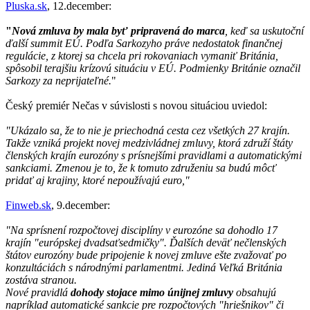
Pluska.sk
, 12.december:
"
Nová zmluva by mala byť pripravená do marca
, keď sa uskutoční
ďalší summit EÚ. Podľa Sarkozyho práve nedostatok finančnej
regulácie, z ktorej sa chcela pri rokovaniach vymaniť Británia,
spôsobil terajšiu krízovú situáciu v EÚ. Podmienky Británie označil
Sarkozy za neprijateľné.
"
Český premiér Nečas v súvislosti s novou situáciou uviedol:
"Ukázalo sa, že to nie je priechodná cesta cez všetkých 27 krajín.
Takže vzniká projekt novej medzivládnej zmluvy, ktorá združí štáty
členských krajín eurozóny s prísnejšími pravidlami a automatickými
sankciami. Zmenou je to, že k tomuto združeniu sa budú môcť
pridať aj krajiny, ktoré nepoužívajú euro,"
Finweb.sk
, 9.december:
"Na sprísnení rozpočtovej disciplíny v eurozóne sa dohodlo 17
krajín "európskej dvadsaťsedmičky". Ďalších deväť nečlenských
štátov eurozóny bude pripojenie k novej zmluve ešte zvažovať po
konzultáciách s národnými parlamentmi. Jediná Veľká Británia
zostáva stranou.
Nové pravidlá
dohody stojace mimo únijnej zmluvy
obsahujú
napríklad automatické sankcie pre rozpočtových "hriešnikov" či