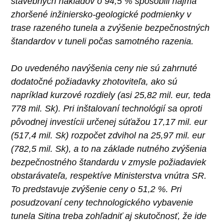
stavebných nákladov o 94,5 % spôsobili najmä
zhoršené inžiniersko-geologické podmienky v
trase razeného tunela a zvýšenie bezpečnostných
štandardov v tuneli počas samotného razenia.
Do uvedeného navýšenia ceny nie sú zahrnuté
dodatočné požiadavky zhotoviteľa, ako sú
napríklad kurzové rozdiely (asi 25,82 mil. eur, teda
778 mil. Sk). Pri inštalovaní technológií sa oproti
pôvodnej investícii určenej súťažou 17,17 mil. eur
(517,4 mil. Sk) rozpočet zdvihol na 25,97 mil. eur
(782,5 mil. Sk), a to na základe nutného zvýšenia
bezpečnostného štandardu v zmysle požiadaviek
obstarávateľa, respektíve Ministerstva vnútra SR.
To predstavuje zvýšenie ceny o 51,2 %. Pri
posudzovaní ceny technologického vybavenie
tunela Sitina treba zohľadniť aj skutočnosť, že ide