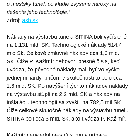
o mestský tunel, čo kladie zvýšené nároky na
riešenie jeho technológie
."
Zdroj:
asb.sk
Náklady na výstavbu tunela SITINA boli vyčíslené
na 1,131 mld. SK. Technologické náklady 514,4
mld Sk. Celkové zmluvné náklady cca 1,6 mld.
SK. Čiže P. Kažimír nehovorí presné čísla, keď
uvádza, že pôvodné náklady mali byť vo výške
jednej miliardy, pričom v skutočnosti to bolo cca
1,6 mld. SK. Po navýšení týchto nákladov náklady
na výstavbu stúpli na 2,2 mld. SK a náklady na
inštaláciu technológií sa zvýšili na 782,5 mil SK.
Čiže celkové skutočné náklady na výstavbu tunelu
SITINA boli cca 3 mld. Sk, ako uvádza P. Kažimír.
Kažimír neuviedol presnú sumu v prípade