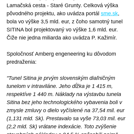
Lamačská cesta - Staré Grunty. Celková výška
pôvodného projektu, ako uvádza portál
sme.sk
,
bola vo výške 3,5 mld. eur, z čoho samotný tunel
SITINA bol projektovaný vo výške 1,6 mld. eur.
Čiže nie jedna miliarda ako uvádza P. Kažimír.
Spoločnosť Amberg engeneering ku dôvodom
predraženia:
"Tunel Sitina je prvým slovenským diaľničným
tunelom v intraviláne. Jeho dĺžka je 1 415 m,
respektíve 1 440 m. Náklady na výstavbu tunela
Sitina bez jeho technologického vybavenia boli v
zmysle zmluvy o dielo vyčíslené na 37,54 mil. eur
(1,131 mld. Sk). Prestavalo sa vyše 73,03 mil. eur
(2,2 mld. Sk) vrátane indexácie. Toto zvýšenie