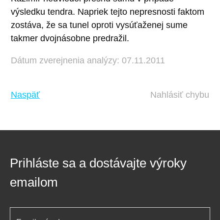
výsledku tendra. Napriek tejto nepresnosti faktom
zostáva, že sa tunel oproti vysúťaženej sume
takmer dvojnásobne predražil.
Dátum zverejnenia analýzy: 07.11.2011
Naspäť
Nahlásiť chybu
Prihláste sa a dostávajte výroky
emailom