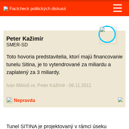
Factcheck politických diskusií
Peter Kažimír
SMER-SD
Toto hovoria predstavitelia, ktorí majú financovanie
tunelu Sitina, je to vytendrované za miliardu a
zaplatený za 3 miliardy.
Ivan Mikloš vs. Peter Kažimír - 06.11.2011
Nepravda
Tunel SITINA je projektovaný v rámci úseku