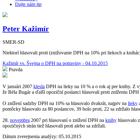
Dajte nám tip
Peter Kažimír
SMER-SD
Niektorí hlasovali proti (znižovanie DPH na 10% pri liekoch a knihách
Kažimír vs. Švejna o DPH na potraviny - 04.10.2015
Pravda
V januári 2007
klesla
DPH na lieky na 10 % a o rok aj pre knihy. Z 
že Béla Bugár a ďalší opoziční poslanci hlasovali proti zníženiu D
O znížení sadzby DPH na 10% sa hlasovalo dvakrát, najprv na
lieky
a
pomôcky hlasovalo za 80 poslancov, 39 bolo proti, 22 sa zdržalo hlas
28.
novembra
2007 pri hlasovaní o znížení DPH na
knihy
hlasovalo z
opozičných strán tiež hlasovali proti alebo sa zdržali.
Dátum zverejnenia analýzy: 05.10.2015