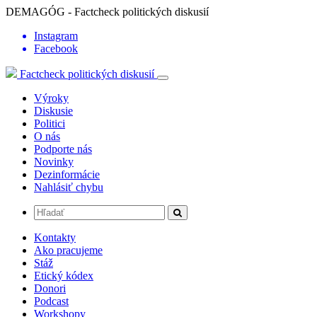
DEMAGÓG - Factcheck politických diskusií
Instagram
Facebook
Factcheck politických diskusií
Výroky
Diskusie
Politici
O nás
Podporte nás
Novinky
Dezinformácie
Nahlásiť chybu
Kontakty
Ako pracujeme
Stáž
Etický kódex
Donori
Podcast
Workshopy