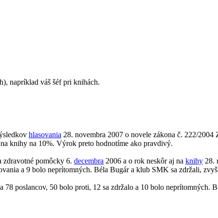
), napríklad váš šéf pri knihách.
výsledkov
hlasovania
28. novembra 2007 o novele zákona č. 222/2004 Z. 
PH na knihy na 10%. Výrok preto hodnotíme ako pravdivý.
 zdravotné pomôcky 6.
decembra
2006 a o rok neskôr aj na
knihy
28. 
ovania a 9 bolo neprítomných. Béla Bugár a klub SMK sa zdržali, zvyšn
a 78 poslancov, 50 bolo proti, 12 sa zdržalo a 10 bolo neprítomných. B