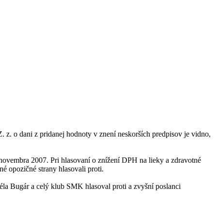
z. o dani z pridanej hodnoty v znení neskorších predpisov je vidno,
novembra 2007. Pri hlasovaní o znížení DPH na lieky a zdravotné
é opozičné strany hlasovali proti.
éla Bugár a celý klub SMK hlasoval proti a zvyšní poslanci