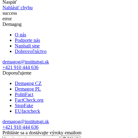
Naspäť
Nahlásiť chybu
success
error
Demagog
O nás
Podporte nás
Napísali sme
Dobrovoľníctvo
demagog@institutsgi.sk
+421 910 444 636
Doporučujeme
Demagog CZ
Demagog PL
PolitiFact
FactCheck.org
StopFake
EUfactcheck
demagog@institutsgi.sk
+421 910 444 636
Prihláste sa a dostávajte výroky emailom