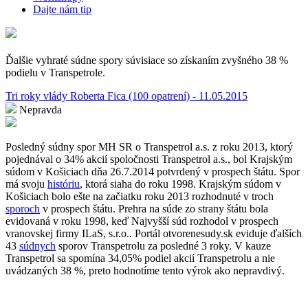
Dajte nám tip
Ďalšie vyhraté súdne spory súvisiace so získaním zvyšného 38 %
podielu v Transpetrole.
Tri roky vlády Roberta Fica (100 opatrení) - 11.05.2015
Nepravda
Posledný súdny spor MH SR o Transpetrol a.s. z roku 2013, ktorý
pojednával o 34% akcií spoločnosti Transpetrol a.s., bol Krajským
súdom v Košiciach dňa 26.7.2014 potvrdený v prospech štátu. Spor
má svoju
históriu
, ktorá siaha do roku 1998. Krajským súdom v
Košiciach bolo ešte na začiatku roku 2013 rozhodnuté v troch
sporoch
v prospech štátu. Prehra na súde zo strany štátu bola
evidovaná v roku 1998, keď Najvyšší súd rozhodol v prospech
vranovskej firmy ILaS, s.r.o.. Portál otvorenesudy.sk eviduje ďalších
43
súdnych
sporov Transpetrolu za posledné 3 roky. V kauze
Transpetrol sa spomína 34,05% podiel akcií Transpetrolu a nie
uvádzaných 38 %, preto hodnotíme tento výrok ako nepravdivý.