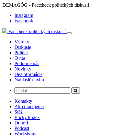
DEMAGÓG - Factcheck politických diskusií
Instagram
Facebook
Factcheck politických diskusií
Výroky
Diskusie
Politici
O nás
Podporte nás
Novinky
Dezinformácie
Nahlásiť chybu
Kontakty
Ako pracujeme
Stáž
Etický kódex
Donori
Podcast
Workshopy