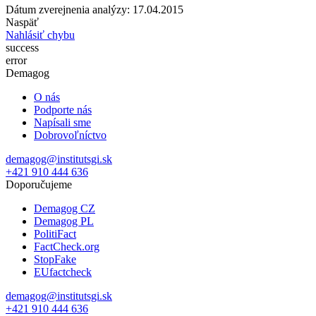
Dátum zverejnenia analýzy: 17.04.2015
Naspäť
Nahlásiť chybu
success
error
Demagog
O nás
Podporte nás
Napísali sme
Dobrovoľníctvo
demagog@institutsgi.sk
+421 910 444 636
Doporučujeme
Demagog CZ
Demagog PL
PolitiFact
FactCheck.org
StopFake
EUfactcheck
demagog@institutsgi.sk
+421 910 444 636