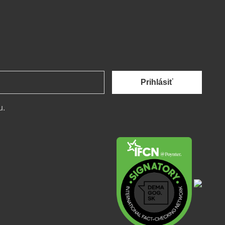
Prihlásiť
u.