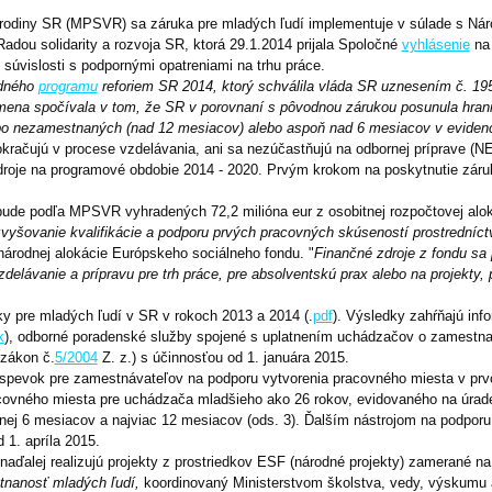
a rodiny SR (MPSVR) sa záruka pre mladých ľudí implementuje v súlade s N
adou solidarity a rozvoja SR, ktorá 29.1.2014 prijala Spoločné
vyhlásenie
na 
 v súvislosti s podpornými opatreniami na trhu práce.
odného
programu
reforiem SR 2014, ktorý schválila vláda SR uznesením č. 19
 zmena spočívala v tom, že SR v porovnaní s pôvodnou zárukou posunula hran
obo nezamestnaných (nad 12 mesiacov) alebo aspoň nad 6 mesiacov v eviden
okračujú v procese vzdelávania, ani sa nezúčastňujú na odbornej príprave (N
oje na programové obdobie 2014 - 2020. Prvým krokom na poskytnutie záruky, 
bude podľa MPSVR vyhradených 72,2 milióna eur z osobitnej rozpočtovej alo
 zvyšovanie kvalifikácie a podporu prvých pracovných skúseností prostredníc
árodnej alokácie Európskeho sociálneho fondu. "
Finančné zdroje z fondu sa 
delávanie a prípravu pre trh práce, pre absolventskú prax alebo na projekt
y pre mladých ľudí v SR v rokoch 2013 a 2014 (.
pdf
). Výsledky zahŕňajú inf
k
), odborné poradenské služby spojené s uplatnením uchádzačov o zamestna
 zákon č.
5/2004
Z. z.) s účinnosťou od 1. januára 2015.
príspevok pre zamestnávateľov na podporu vytvorenia pracovného miesta v p
racovného miesta pre uchádzača mladšieho ako 26 rokov, evidovaného na úra
nej 6 mesiacov a najviac 12 mesiacov (ods. 3). Ďalším nástrojom na podpor
d 1. apríla 2015.
aďalej realizujú projekty z prostriedkov ESF (národné projekty) zamerané n
stnanosť mladých ľudí,
koordinovaný Ministerstvom školstva, vedy, výskumu a 