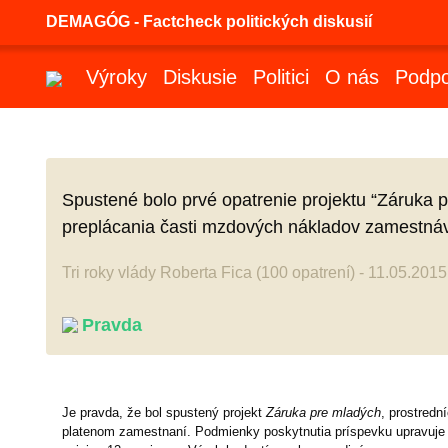
DEMAGÓG - Factcheck politických diskusií
Výroky
Diskusie
Politici
O nás
Podpo
Spustené bolo prvé opatrenie projektu “Záruka 
preplácania časti mzdových nákladov zamestnáva
Tri roky vlády Roberta Fica (100 opatrení) - 11.05.2015
Pravda
Je pravda, že bol spustený projekt
Záruka pre mladých
, prostred
platenom zamestnaní. Podmienky poskytnutia príspevku upravuje §