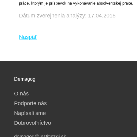
práce, ktorým je príspevok na vykonávanie absolventskej praxe.
Dátum zverejnenia analýzy: 17.04.2015
Naspäť
Demagog
O nás
Podporte nás
Napísali sme
Dobrovoľníctvo
demagog@institutsgi.sk