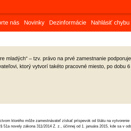
rte nás
Novinky
Dezinformácie
Nahlásiť chybu
pre mladých” – tzv. právo na prvé zamestnanie podporu
teľovi, ktorý vytvorí takéto pracovné miesto, po dobu 6
níctvom ktorého môže zamestnávateľ získať príspevok od štátu na vytvoreni
 51a novely zákona 311/2014 Z. z., účinnej od 1. januára 2015, kde sa v od