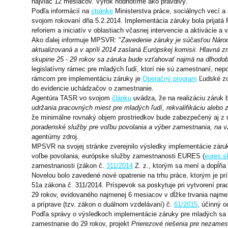
najviac 12 mesiacov. Výrok hodnotíme ako pravdivý.
Podľa informácií na
stránke
Ministerstva práce, sociálnych vecí 
svojom rokovaní dňa 5.2.2014. Implementácia záruky bola prijatá R
reforiem a iniciatív v oblastiach včasnej intervencie a aktivácie a
Ako ďalej informuje MPSVR: "
Zavedenie záruky je súčasťou Nár
aktualizovaná a v apríli 2014 zaslaná Európskej komisii. Hlavná
skupine 25 - 29 rokov sa záruka bude vzťahovať najmä na dlhod
legislatívny rámec pre mladých ľudí, ktorí nie sú zamestnaní, nep
rámcom pre implementáciu záruky je
Operačný program
Ľudské zdr
do evidencie uchádzačov o zamestnanie.
Agentúra TASR vo svojom
článku
uvádza, že na realizáciu záruk 
udržania pracovných miest pre mladých ľudí, rekvalifikáciu alebo
že minimálne rovnaký objem prostriedkov bude zabezpečený aj z n
poradenské služby pre voľbu povolania a výber zamestnania, na vz
agentúrny zdroj.
MPSVR na svojej stránke zverejnilo výsledky implementácie záruk
voľbe povolania, európske služby zamestnanosti EURES (
eures.s
zamestnanosti (zákon č.
311/2014
Z. z., ktorým sa mení a dopĺňa
Novelou bolo zavedené nové opatrenie na trhu práce, ktorým je 
51a zákona č. 311/2014. Príspevok sa poskytuje pri vytvorení p
29 rokov, evidovaného najmenej 6 mesiacov v dĺžke trvania najme
a príprave (tzv. zákon o duálnom vzdelávaní) č.
61/2015
, účinný o
Podľa správy o výsledkoch implementácie záruky pre mladých sa n
zamestnanie do 29 rokov, projekt
Prierezové riešenia pre nezame