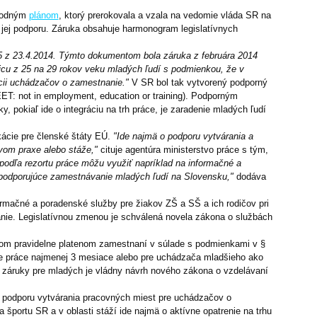
árodným
plánom
, ktorý prerokovala a vzala na vedomie vláda SR na
jej podporu. Záruka obsahuje harmonogram legislatívnych
5 z 23.4.2014. Týmto dokumentom bola záruka z februára 2014
icu z 25 na 29 rokov veku mladých ľudí s podmienkou, že v
cii uchádzačov o zamestnanie."
V SR bol tak vytvorený podporný
EET: not in employment, education or training). Podporným
pokiaľ ide o integráciu na trh práce, je zaradenie mladých ľudí
kácie pre členské štáty EÚ.
"Ide najmä o podporu vytvárania a
tvom praxe alebo stáže,"
cituje agentúra ministerstvo práce s tým,
podľa rezortu práce môžu využiť napríklad na informačné a
y, podporujúce zamestnávanie mladých ľudí na Slovensku,"
dodáva
ormačné a poradenské služby pre žiakov ZŠ a SŠ a ich rodičov pri
nie. Legislatívnou zmenou je schválená novela zákona o službách
rvom pravidelne platenom zamestnaní v súlade s podmienkami v §
de práce najmenej 3 mesiace alebo pre uchádzača mladšieho ako
u záruky pre mladých je vládny návrh nového zákona o vzdelávaní
a podporu vytvárania pracovných miest pre uchádzačov o
športu SR a v oblasti stáží ide najmä o aktívne opatrenie na trhu