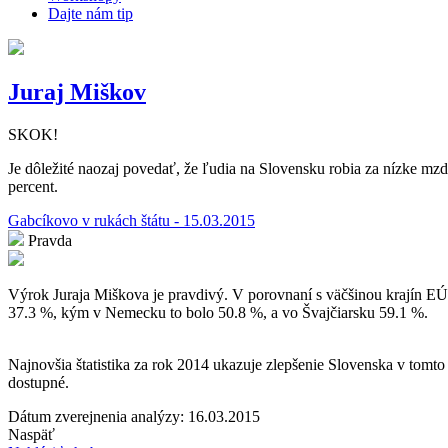
Dajte nám tip
Juraj Miškov
SKOK!
Je dôležité naozaj povedať, že ľudia na Slovensku robia za nízke mzd
percent.
Gabcíkovo v rukách štátu - 15.03.2015
Pravda
Výrok Juraja Miškova je pravdivý. V porovnaní s väčšinou krajín E
37.3 %, kým v Nemecku to bolo 50.8 %, a vo Švajčiarsku 59.1 %.
Najnovšia štatistika za rok 2014 ukazuje zlepšenie Slovenska v tomt
dostupné.
Dátum zverejnenia analýzy: 16.03.2015
Naspäť