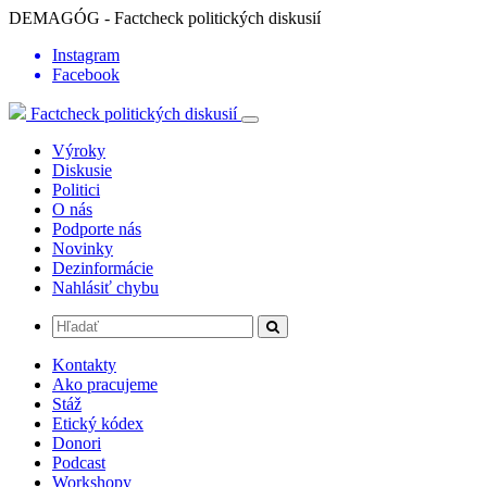
DEMAGÓG - Factcheck politických diskusií
Instagram
Facebook
Factcheck politických diskusií
Výroky
Diskusie
Politici
O nás
Podporte nás
Novinky
Dezinformácie
Nahlásiť chybu
Kontakty
Ako pracujeme
Stáž
Etický kódex
Donori
Podcast
Workshopy