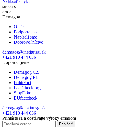
Nahlásiť chybu
success
error
Demagog
O nás
Podporte nás
Napísali sme
Dobrovoľníctvo
demagog@institutsgi.sk
+421 910 444 636
Doporučujeme
Demagog CZ
Demagog PL
PolitiFact
FactCheck.org
StopFake
EUfactcheck
demagog@institutsgi.sk
+421 910 444 636
Prihláste sa a dostávajte výroky emailom
Prihlásiť