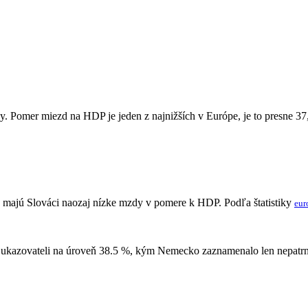
y. Pomer miezd na HDP je jeden z najnižších v Európe, je to presne 37
Ú majú Slováci naozaj nízke mzdy v pomere k HDP. Podľa štatistiky
eur
o ukazovateli na úroveň 38.5 %, kým Nemecko zaznamenalo len nepatrný