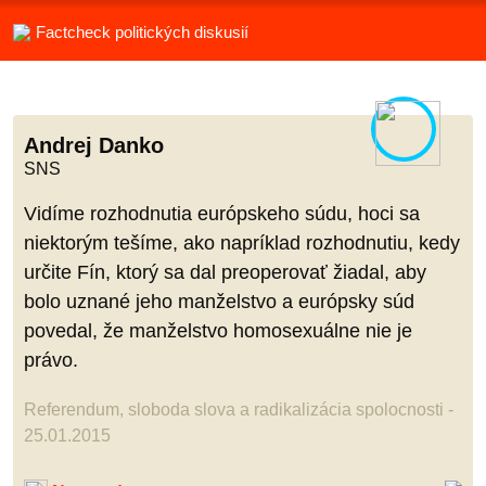
Factcheck politických diskusií
Andrej Danko
SNS
Vidíme rozhodnutia európskeho súdu, hoci sa
niektorým tešíme, ako napríklad rozhodnutiu, kedy
určite Fín, ktorý sa dal preoperovať žiadal, aby
bolo uznané jeho manželstvo a európsky súd
povedal, že manželstvo homosexuálne nie je
právo.
Referendum, sloboda slova a radikalizácia spolocnosti -
25.01.2015