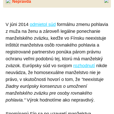
Nepravda
V júni 2014
odmietol súd
formálnu zmenu pohlavia
z muža na ženu a zároveň legálne ponechanie
manželského zväzku, keďže vo Fínsku neexistuje
inštitút manželstva osôb rovnakého pohlavia a
registrované partnerstvo ponúka párom právnu
ochranu veľmi podobnú tej, ktorú má manželský
zväzok. Európsky súd vo svojom
rozhodnutí
nikde
neuvádza, že homosexuálne manželstvo nie je
právo, v skutočnosti hovorí o tom, že
"neexistuje
žiadny európsky konsenzus o umožnení
manželského zväzku pre osoby rovnakého
pohlavia."
Výrok hodnotíme ako nepravdivý.
Spomínaný Fín sa po uzavretí manželstva