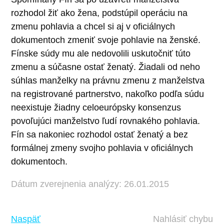
rozhodol žiť ako žena, podstúpil operáciu na
zmenu pohlavia a chcel si aj v oficiálnych
dokumentoch zmeniť svoje pohlavie na ženské.
Fínske súdy mu ale nedovolili uskutočniť túto
zmenu a súčasne ostať ženatý. Žiadali od neho
súhlas manželky na právnu zmenu z manželstva
na registrované partnerstvo, nakoľko podľa súdu
neexistuje žiadny celoeurópsky konsenzus
povoľujúci manželstvo ľudí rovnakého pohlavia.
Fín sa nakoniec rozhodol ostať ženatý a bez
formálnej zmeny svojho pohlavia v oficiálnych
dokumentoch.
Dátum zverejnenia analýzy: 26.01.2015
Naspäť
Nahlásiť chybu