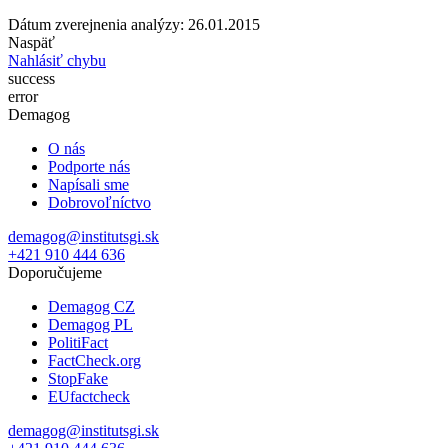
Dátum zverejnenia analýzy: 26.01.2015
Naspäť
Nahlásiť chybu
success
error
Demagog
O nás
Podporte nás
Napísali sme
Dobrovoľníctvo
demagog@institutsgi.sk
+421 910 444 636
Doporučujeme
Demagog CZ
Demagog PL
PolitiFact
FactCheck.org
StopFake
EUfactcheck
demagog@institutsgi.sk