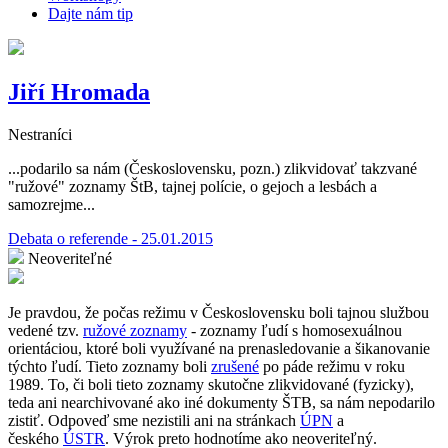
Dajte nám tip
Jiří Hromada
Nestraníci
...podarilo sa nám (Československu, pozn.) zlikvidovať takzvané
"ružové" zoznamy ŠtB, tajnej polície, o gejoch a lesbách a
samozrejme...
Debata o referende - 25.01.2015
Neoveriteľné
Je pravdou, že počas režimu v Československu boli tajnou službou
vedené tzv.
ružové zoznamy
- zoznamy ľudí s homosexuálnou
orientáciou, ktoré boli využívané na prenasledovanie a šikanovanie
týchto ľudí. Tieto zoznamy boli
zrušené
po páde režimu v roku
1989. To, či boli tieto zoznamy skutočne zlikvidované (fyzicky),
teda ani nearchivované ako iné dokumenty ŠTB, sa nám nepodarilo
zistiť. Odpoveď sme nezistili ani na stránkach
ÚPN
a
českého
ÚSTR
. Výrok preto hodnotíme ako neoveriteľný.