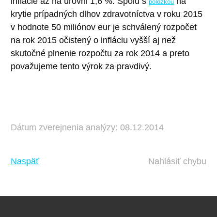
inflácie až na úrovni 1,6 %. Spolu s
na
položkou
krytie prípadných dlhov zdravotníctva v roku 2015
v hodnote 50 miliónov eur je schválený rozpočet
na rok 2015 očistený o infláciu vyšší aj než
skutočné plnenie rozpočtu za rok 2014 a preto
považujeme tento výrok za pravdivý.
Dátum zverejnenia analýzy: 08.12.2014
Naspäť
Nahlásiť chybu