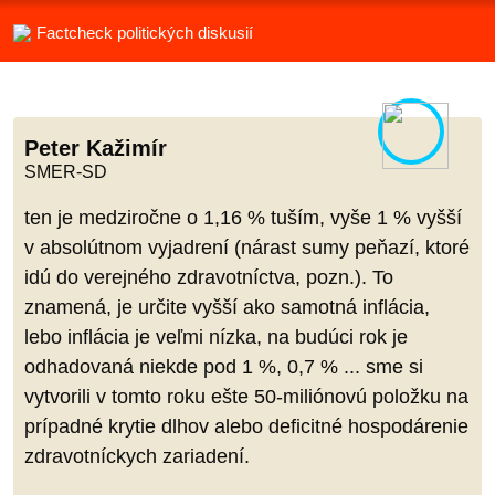
Factcheck politických diskusií
Peter Kažimír
SMER-SD
ten je medziročne o 1,16 % tuším, vyše 1 % vyšší
v absolútnom vyjadrení (nárast sumy peňazí, ktoré
idú do verejného zdravotníctva, pozn.). To
znamená, je určite vyšší ako samotná inflácia,
lebo inflácia je veľmi nízka, na budúci rok je
odhadovaná niekde pod 1 %, 0,7 % ... sme si
vytvorili v tomto roku ešte 50-miliónovú položku na
prípadné krytie dlhov alebo deficitné hospodárenie
zdravotníckych zariadení.