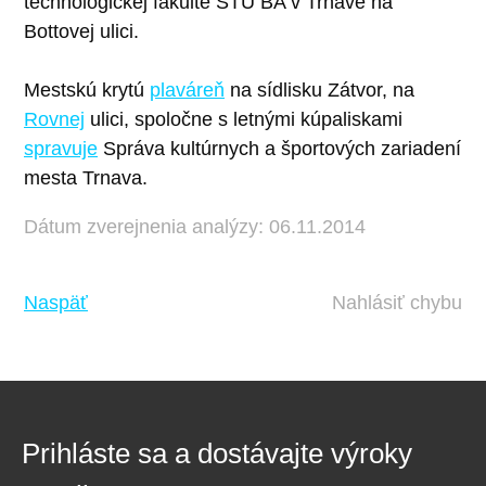
technologickej fakulte STU BA v Trnave na
Bottovej ulici.
Mestskú krytú
plaváreň
na sídlisku Zátvor, na
Rovnej
ulici, spoločne s letnými kúpaliskami
spravuje
Správa kultúrnych a športových zariadení
mesta Trnava.
Dátum zverejnenia analýzy: 06.11.2014
Naspäť
Nahlásiť chybu
Prihláste sa a dostávajte výroky