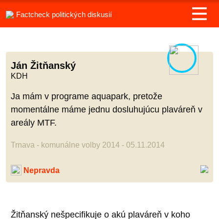
Factcheck politických diskusií
Ján Žitňanský
KDH
Ja mám v programe aquapark, pretože
momentálne máme jednu dosluhujúcu plaváreň v
areály MTF.
Trnava - komunálne volby 2014 - 05.11.2014
Nepravda
Žitňanský nešpecifikuje o akú plaváreň v koho