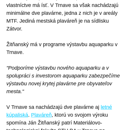
vlastníctve má ísť. V Trnave sa však nachádzajú
minimálne dve plavárne, jedna z nich je v areály
MTF. Jediná mestská plaváreň je na sídlisku
Zátvor.
Žitňanský má v programe výstavbu aquaparku v
Trnave.
"Podporíme výstavbu nového aquaparku a v
spolupráci s investorom aquaparku zabezpečíme
výstavbu novej krytej plavárne pre obyvateľov
mesta."
V Trnave sa nachádzajú dve plavárne aj
letné
kúpaliská
.
Plaváreň
, ktorú vo svojom výroku
spomína Ján Žitňanský patrí Materiálovo-