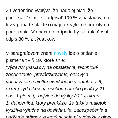
Z uvedeného vyplýva, že naďalej platí, že
podnikateľ si môže odpísať 100 % z nákladov, no
lev v prípade ak ide o majetok výlučne použitý na
podnikanie. V opačnom prípade by sa uplatňoval
odpis 80 % z výdavkov.
V paragrafovom znení
novely
ide o pridanie
písmena t v § 19, ktoré znie:
"výdavky (náklady) na obstaranie, technické
zhodnotenie, prevádzkovanie, opravy a
udržiavanie majetku uvedeného v prílohe č. 6,
okrem výdavkov na osobnú potrebu podľa § 21
ods. 1 písm. i), najviac do výšky 80 %, okrem
1. daňovníka, ktorý preukáže, že takýto majetok
využíva výlučne na dosiahnutie, zabezpečenie a
udržanie príjmov, a ktorý si uplatní výdavky v plnej