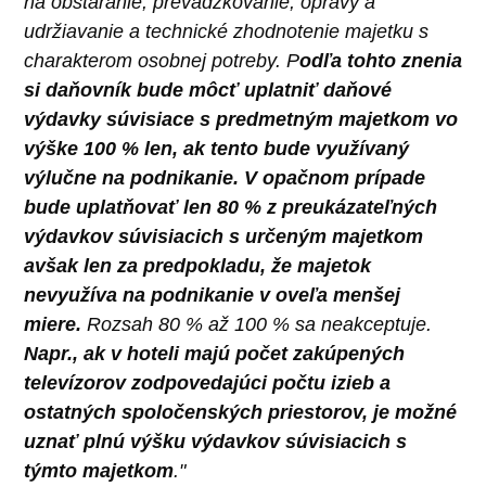
na obstaranie, prevádzkovanie, opravy a
udržiavanie a technické zhodnotenie majetku s
charakterom osobnej potreby. P
odľa tohto znenia
si daňovník bude môcť uplatniť daňové
výdavky súvisiace s predmetným majetkom vo
výške 100 % len, ak tento bude využívaný
výlučne na podnikanie. V opačnom prípade
bude uplatňovať len 80 % z preukázateľných
výdavkov súvisiacich s určeným majetkom
avšak len za predpokladu, že majetok
nevyužíva na podnikanie v oveľa menšej
miere.
Rozsah 80 % až 100 % sa neakceptuje.
Napr., ak v hoteli majú počet zakúpených
televízorov zodpovedajúci počtu izieb a
ostatných spoločenských priestorov, je možné
uznať plnú výšku výdavkov súvisiacich s
týmto majetkom
."