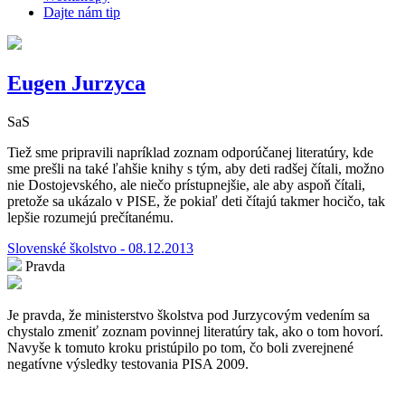
Dajte nám tip
Eugen Jurzyca
SaS
Tiež sme pripravili napríklad zoznam odporúčanej literatúry, kde
sme prešli na také ľahšie knihy s tým, aby deti radšej čítali, možno
nie Dostojevského, ale niečo prístupnejšie, ale aby aspoň čítali,
pretože sa ukázalo v PISE, že pokiaľ deti čítajú takmer hocičo, tak
lepšie rozumejú prečítanému.
Slovenské školstvo - 08.12.2013
Pravda
Je pravda, že ministerstvo školstva pod Jurzycovým vedením sa
chystalo zmeniť zoznam povinnej literatúry tak, ako o tom hovorí.
Navyše k tomuto kroku pristúpilo po tom, čo boli zverejnené
negatívne výsledky testovania PISA 2009.