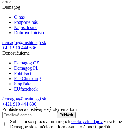
error
Demagog
O nás
Podporte nás
Napísali sme
Dobrovoľníctvo
demagog@institutsgi.sk
+421 910 444 636
Doporučujeme
Demagog CZ
Demagog PL
PolitiFact
FactCheck.org
StopFake
EUfactcheck
demagog@institutsgi.sk
+421 910 444 636
Prihláste sa a dostávajte výroky emailom
Prihlásiť
Súhlasím so spracovaním mojich
osobných údajov
v systéme
Demagog.sk za účelom informovania o činnosti portálu.