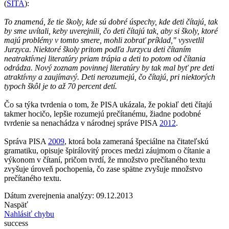
(
SITA
):
To znamená, že tie školy, kde sú dobré úspechy, kde deti čítajú, tak
by sme uvítali, keby uverejnili, čo deti čítajú tak, aby si školy, ktoré
majú problémy v tomto smere, mohli zobrať príklad," vysvetlil
Jurzyca. Niektoré školy pritom podľa Jurzycu deti čítaním
neatraktívnej literatúry priam trápia a deti to potom od čítania
odrádza. Nový zoznam povinnej literatúry by tak mal byť pre deti
atraktívny a zaujímavý. Deti nerozumejú, čo čítajú, pri niektorých
typoch škôl je to až 70 percent detí.
Čo sa týka tvrdenia o tom, že PISA ukázala, že pokiaľ deti čítajú
takmer hocičo, lepšie rozumejú prečítanému, žiadne podobné
tvrdenie sa nenachádza v národnej správe PISA
2012
.
Správa PISA
2009
, ktorá bola zameraná špeciálne na čitateľskú
gramatiku, opisuje špirálovitý proces medzi záujmom o čítanie a
výkonom v čítaní, pričom tvrdí, že množstvo prečítaného textu
zvyšuje úroveň pochopenia, čo zase spätne zvyšuje množstvo
prečítaného textu.
Dátum zverejnenia analýzy: 09.12.2013
Naspäť
Nahlásiť chybu
success