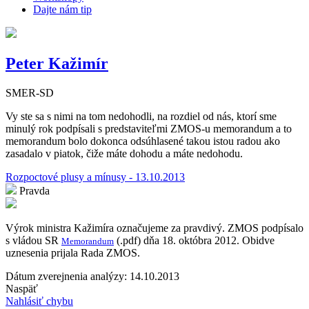
Dajte nám tip
Peter Kažimír
SMER-SD
Vy ste sa s nimi na tom nedohodli, na rozdiel od nás, ktorí sme
minulý rok podpísali s predstaviteľmi ZMOS-u memorandum a to
memorandum bolo dokonca odsúhlasené takou istou radou ako
zasadalo v piatok, čiže máte dohodu a máte nedohodu.
Rozpoctové plusy a mínusy - 13.10.2013
Pravda
Výrok ministra Kažimíra označujeme za pravdivý. ZMOS podpísalo
s vládou SR
(.pdf) dňa 18. októbra 2012. Obidve
Memorandum
uznesenia prijala Rada ZMOS.
Dátum zverejnenia analýzy: 14.10.2013
Naspäť
Nahlásiť chybu