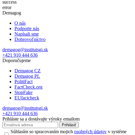
success
error
Demagog
O nás
Podporte nás
Napísali sme
Dobrovoľníctvo
demagog@institutsgi.sk
+421 910 444 636
Doporučujeme
Demagog CZ
Demagog PL
PolitiFact
FactCheck.org
StopFake
EUfactcheck
demagog@institutsgi.sk
+421 910 444 636
Prihláste sa a dostávajte výroky emailom
Prihlásiť
Súhlasím so spracovaním mojich
osobných údajov
v systéme