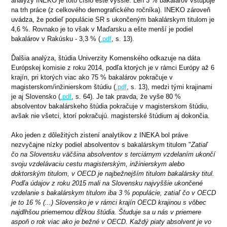
analýzy INEKO je toto číslo ešte vyššie. Len 3 % bakalárov vstupuje
na trh práce (z celkového demografického ročníka). INEKO zároveň
uvádza, že podieľ populácie SR s ukončeným bakalárskym titulom je
4,6 %. Rovnako je to však v Maďarsku a ešte menší je podiel
bakalárov v Rakúsku - 3,3 % (
.pdf
, s. 13).
Ďalšia analýza, štúdia Univerzity Komenského odkazuje na dáta
Európskej komisie z roku 2014, podľa ktorých je v rámci Európy až 6
krajín, pri ktorých viac ako 75 % bakalárov pokračuje v
magisterskom/inžinierskom štúdiu (
.pdf
, s. 13), medzi tými krajinami
je aj Slovensko (
.pdf
, s. 64). Je tak pravda, že vyše 80 %
absolventov bakalárskeho štúdia pokračuje v magisterskom štúdiu,
avšak nie všetci, ktorí pokračujú. magisterské štúdium aj dokončia.
Ako jeden z dôležitých zistení analytikov z INEKA bol práve
nezvyčajne nízky podiel absolventov s bakalárskym titulom "
Zatiaľ
čo na Slovensku väčšina absolventov s terciárnym vzdelaním ukončí
svoju vzdelávaciu cestu magisterským, inžinierskym alebo
doktorským titulom, v OECD je najbežnejším titulom bakalársky titul.
Podľa údajov z roku 2015 mali na Slovensku najvyššie ukončené
vzdelanie s bakalárskym titulom iba 3 % populácie, zatiaľ čo v OECD
je to 16 % (...) Slovensko je v rámci krajín OECD krajinou s vôbec
najdlhšou priemernou dĺžkou štúdia. Študuje sa u nás v priemere
aspoň o rok viac ako je bežné v OECD. Každý piaty absolvent je vo