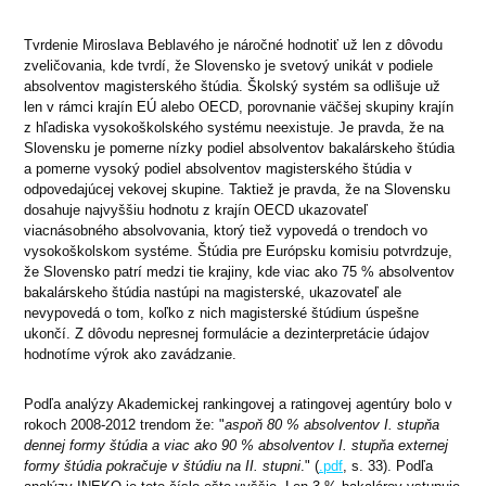
Tvrdenie Miroslava Beblavého je náročné hodnotiť už len z dôvodu
zveličovania, kde tvrdí, že Slovensko je svetový unikát v podiele
absolventov magisterského štúdia. Školský systém sa odlišuje už
len v rámci krajín EÚ alebo OECD, porovnanie väčšej skupiny krajín
z hľadiska vysokoškolského systému neexistuje. Je pravda, že na
Slovensku je pomerne nízky podiel absolventov bakalárskeho štúdia
a pomerne vysoký podiel absolventov magisterského štúdia v
odpovedajúcej vekovej skupine. Taktiež je pravda, že na Slovensku
dosahuje najvyššiu hodnotu z krajín OECD ukazovateľ
viacnásobného absolvovania, ktorý tiež vypovedá o trendoch vo
vysokoškolskom systéme. Štúdia pre Európsku komisiu potvrdzuje,
že Slovensko patrí medzi tie krajiny, kde viac ako 75 % absolventov
bakalárskeho štúdia nastúpi na magisterské, ukazovateľ ale
nevypovedá o tom, koľko z nich magisterské štúdium úspešne
ukončí. Z dôvodu nepresnej formulácie a dezinterpretácie údajov
hodnotíme výrok ako zavádzanie.
Podľa analýzy Akademickej rankingovej a ratingovej agentúry bolo v
rokoch 2008-2012 trendom že: "
aspoň 80 % absolventov I. stupňa
dennej formy štúdia a viac ako 90 % absolventov I. stupňa externej
formy štúdia pokračuje v štúdiu na II. stupni
." (
.pdf
, s. 33). Podľa