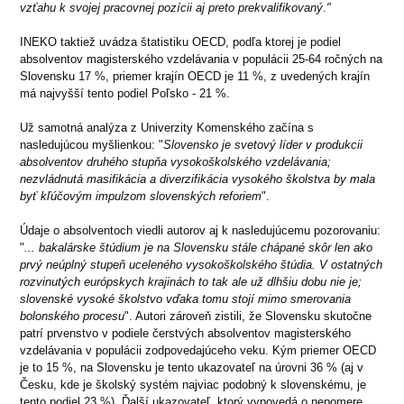
vzťahu k svojej
pracovnej pozícii aj preto prekvalifikovaný
.
"
INEKO taktiež uvádza štatistiku OECD, podľa ktorej je podiel
absolventov magisterského vzdelávania v populácii 25-64 ročných na
Slovensku 17 %, priemer krajín OECD je 11 %, z uvedených krajín
má najvyšší tento podiel Poľsko - 21 %.
Už samotná analýza z Univerzity Komenského začína s
nasledujúcou myšlienkou: "
Slovensko je svetový líder v produkcii
absolventov druhého stupňa vysokoškolského vzdelávania;
nezvládnutá masifikácia a diverzifikácia vysokého
školstva by mala
byť kľúčovým impulzom slovenských reforiem
".
Údaje o absolventoch viedli autorov aj k nasledujúcemu pozorovaniu:
"
... bakalárske štúdium je na Slovensku stále chápané skôr len ako
prvý neúplný stupeň uceleného vysokoškolského štúdia. V ostatných
rozvinutých európskych krajinách to tak ale už dlhšiu dobu nie je;
slovenské vysoké
školstvo vďaka tomu stojí mimo smerovania
bolonského procesu
". Autori zároveň zistili, že Slovensku skutočne
patrí prvenstvo v podiele čerstvých absolventov magisterského
vzdelávania v populácii zodpovedajúceho veku. Kým priemer OECD
je to 15 %, na Slovensku je tento ukazovateľ na úrovni 36 % (aj v
Česku, kde je školský systém najviac podobný k slovenskému, je
tento podiel 23 %). Ďalší ukazovateľ, ktorý vypovedá o nepomere