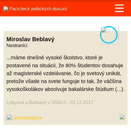
Factcheck politických diskusií
Miroslav Beblavý
Nestraníci
...máme dnešné vysoké školstvo, ktoré je
postavené na situácii, že 80% študentov dosahuje
až magisterské vzdelávanie, čo je svetový unikát,
pretože všade na svete funguje to tak, že väčšina
vysokoškolákov absolvuje bakalárske štúdium (...).
Lubyová a Beblavý v O5M12 - 03.12.2017
Zavádzajúce