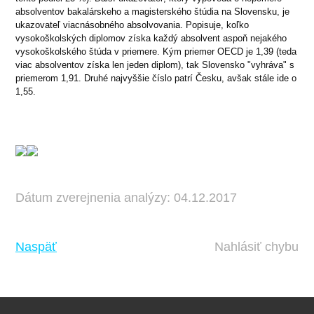
absolventov bakalárskeho a magisterského štúdia na Slovensku, je
ukazovateľ viacnásobného absolvovania. Popisuje, koľko
vysokoškolských diplomov získa každý absolvent aspoň nejakého
vysokoškolského štúda v priemere. Kým priemer OECD je 1,39 (teda
viac absolventov získa len jeden diplom), tak Slovensko "vyhráva" s
priemerom 1,91. Druhé najvyššie číslo patrí Česku, avšak stále ide o
1,55.
Dátum zverejnenia analýzy: 04.12.2017
Naspäť
Nahlásiť chybu