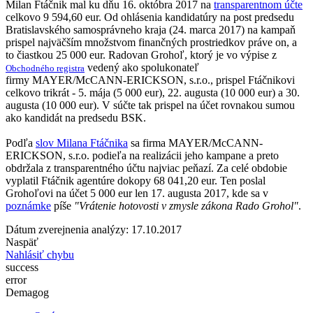
Milan Ftáčnik mal ku dňu 16. októbra 2017 na
transparentnom účte
celkovo 9 594,60 eur. Od ohlásenia kandidatúry na post predsedu
Bratislavského samosprávneho kraja (24. marca 2017) na kampaň
prispel najväčším množstvom finančných prostriedkov práve on, a
to čiastkou 25 000 eur. Radovan Grohoľ, ktorý je vo výpise z
vedený ako spolukonateľ
Obchodného registra
firmy MAYER/McCANN-ERICKSON, s.r.o., prispel Ftáčnikovi
celkovo trikrát - 5. mája (5 000 eur), 22. augusta (10 000 eur) a 30.
augusta (10 000 eur). V súčte tak prispel na účet rovnakou sumou
ako kandidát na predsedu BSK.
Podľa
slov Milana Ftáčnika
sa firma MAYER/McCANN-
ERICKSON, s.r.o. podieľa na realizácii jeho kampane a preto
obdržala z transparentného účtu najviac peňazí. Za celé obdobie
vyplatil Ftáčnik agentúre dokopy 68 041,20 eur. Ten poslal
Grohoľovi na účet 5 000 eur len 17. augusta 2017, kde sa v
poznámke
píše
"
Vrátenie hotovosti v zmysle zákona Rado Grohol"
.
Dátum zverejnenia analýzy: 17.10.2017
Naspäť
Nahlásiť chybu
success
error
Demagog