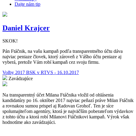
Dajte nám tip
Daniel Krajcer
SKOK!
Pán Ftáčnik, na vašu kampaň podľa transparentného účtu dáva
najviac peniaze človek, ktorý zároveň z Vášho účtu peniaze aj
vyberá, pretože Vám robí kampaň cez svoju firmu.
Volby 2017 BSK v RTVS - 16.10.2017
Zavádzajúce
Na transparentný účet Milana Ftáčnika vložil od ohlásenia
kandidatúry po 16. október 2017 najviac peňazí práve Milan Ftáčnik
a rovnakou sumou prispel aj Radovan Grohoľ. Ten je síce
spolumajiteľom agentúry, ktorá je najväčším poberateľom výdavkov
z tohto účtu a ktorá robí Milanovi Ftáčnikovi kampaň. Výrok však
hodnotíme ako zavádzajúci.