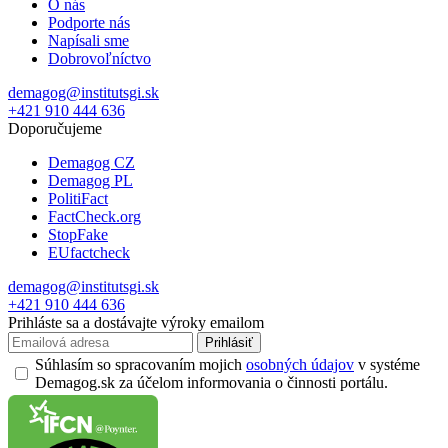
O nás
Podporte nás
Napísali sme
Dobrovoľníctvo
demagog@institutsgi.sk
+421 910 444 636
Doporučujeme
Demagog CZ
Demagog PL
PolitiFact
FactCheck.org
StopFake
EUfactcheck
demagog@institutsgi.sk
+421 910 444 636
Prihláste sa a dostávajte výroky emailom
Prihlásiť
Súhlasím so spracovaním mojich
osobných údajov
v systéme
Demagog.sk za účelom informovania o činnosti portálu.