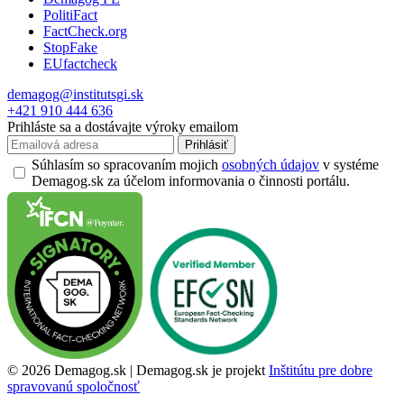
PolitiFact
FactCheck.org
StopFake
EUfactcheck
demagog@institutsgi.sk
+421 910 444 636
Prihláste sa a dostávajte výroky emailom
Prihlásiť
Súhlasím so spracovaním mojich
osobných údajov
v systéme
Demagog.sk za účelom informovania o činnosti portálu.
© 2026 Demagog.sk | Demagog.sk je projekt
Inštitútu pre dobre
spravovanú spoločnosť