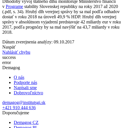
Dlhodobý vývoj štátneho dlhu monitoruje Ministerstvo financií
v
Programe
stability Slovenskej republiky na roky 2017 až 2020
(.pdf, s. 34). Hrubý dlh verejnej správy by sa mal podľa odhadov
dostať v roku 2018 na úroveň 49,9 % HDP. Hrubý dlh verejnej
správy v absolútnom vyjadrení predstavuje 42 miliardy eur v roku
2017, podľa prognózy by sa mal navýšiť na 43,7 miliardy v roku
2018.
Dátum zverejnenia analýzy: 09.10.2017
Naspäť
Nahlásiť chybu
success
error
Demagog
O nás
Podporte nás
Napísali sme
Dobrovoľníctvo
demagog@institutsgi.sk
+421 910 444 636
Doporučujeme
Demagog CZ
Demagog PL