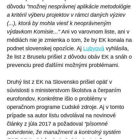
dôvodu
"možnej nesprávnej aplikácie metodológie
a kritérií výberu projektov v rámci daných výziev
(...), ktorá by mohla viesť k neoprávneným
výdavkom Komisie..."
Ani vo varovnom liste, ani v
médiách nie je zmienka o tom, že by EK konala na
podnet slovenskej opozície. Aj
Lubyová
vyhlásila,
že list z Bruselu prišiel z dôvodu obáv EK a snáh o
prevenciu pred ďalšími možnými problémami.
Druhý list z EK na Slovensko prišiel opäť v
súvislosti s ministerstvom školstva a čerpaním
eurofondov. Konkrétne išlo o problémy v
operačnom programe Ľudské zdroje. Aj v tomto
prípade sa autor listu odvolával na novinové
články z júla 2017 a požadoval
"písomné
potvrdenie, že manažment a kontrolný systém