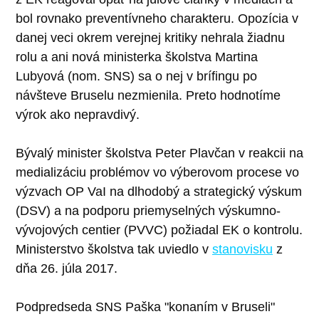
bol rovnako preventívneho charakteru. Opozícia v
danej veci okrem verejnej kritiky nehrala žiadnu
rolu a ani nová ministerka školstva Martina
Lubyová (nom. SNS) sa o nej v brífingu po
návšteve Bruselu nezmienila. Preto hodnotíme
výrok ako nepravdivý.
Bývalý minister školstva Peter Plavčan v reakcii na
medializáciu problémov vo výberovom procese vo
výzvach OP VaI na dlhodobý a strategický výskum
(DSV) a na podporu priemyselných výskumno-
vývojových centier (PVVC) požiadal EK o kontrolu.
Ministerstvo školstva tak uviedlo v
stanovisku
z
dňa 26. júla 2017.
Podpredseda SNS Paška "konaním v Bruseli"