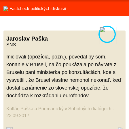
Factcheck politických diskusií
Jaroslav Paška
SNS
Iniciovali (opozícia, pozn.), povedal by som,
konanie v Bruseli, na čo poukázala po návrate z
Bruselu pani ministerka po konzultáciách, kde si
vysvetlili, že Brusel vlastne nemohol nekonať, keď
dostal oznámenie zo slovenskej opozície, že
dochádza k rozkrádaniu eurofondov
Kollár, Paška a Podmanický v Sobotných dialógoch -
23.09.2017