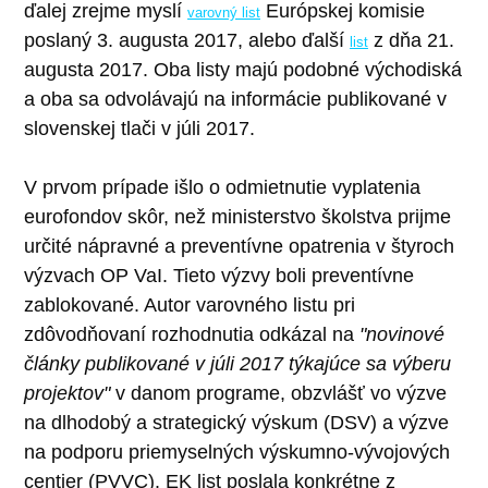
ďalej zrejme myslí
Európskej komisie
varovný list
poslaný 3. augusta 2017, alebo ďalší
z dňa 21.
list
augusta 2017. Oba listy majú podobné východiská
a oba sa odvolávajú na informácie publikované v
slovenskej tlači v júli 2017.
V prvom prípade išlo o odmietnutie vyplatenia
eurofondov skôr, než ministerstvo školstva prijme
určité nápravné a preventívne opatrenia v štyroch
výzvach OP VaI. Tieto výzvy boli preventívne
zablokované. Autor varovného listu pri
zdôvodňovaní rozhodnutia odkázal na
"novinové
články publikované v júli 2017 týkajúce sa výberu
projektov"
v danom programe, obzvlášť vo výzve
na dlhodobý a strategický výskum (DSV) a výzve
na podporu priemyselných výskumno-vývojových
centier (PVVC). EK list poslala konkrétne z