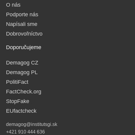
O nás
Podporte nás
Napísali sme
Dobrovoľníctvo
Doporučujeme
Demagog CZ
Demagog PL
PolitiFact
FactCheck.org
StopFake
EUfactcheck
demagog@institutsgi.sk
+421 910 444 636