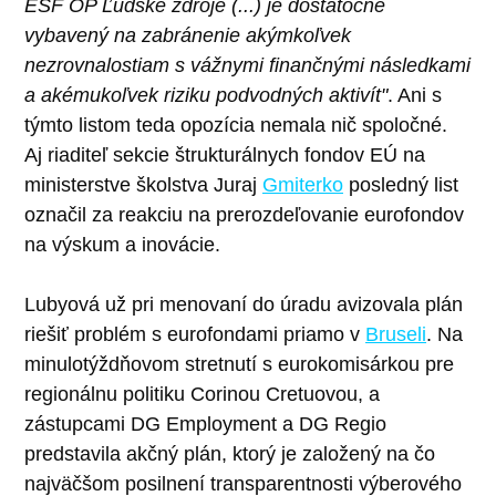
ESF OP Ľudské zdroje (...) je dostatočne
vybavený na zabránenie akýmkoľvek
nezrovnalostiam s vážnymi finančnými následkami
a akémukoľvek riziku podvodných aktivít"
. Ani s
týmto listom teda opozícia nemala nič spoločné.
Aj riaditeľ sekcie štrukturálnych fondov EÚ na
ministerstve školstva Juraj
Gmiterko
posledný list
označil za reakciu na prerozdeľovanie eurofondov
na výskum a inovácie.
Lubyová už pri menovaní do úradu avizovala plán
riešiť problém s eurofondami priamo v
Bruseli
. Na
minulotýždňovom stretnutí s eurokomisárkou pre
regionálnu politiku Corinou Cretuovou, a
zástupcami DG Employment a DG Regio
predstavila akčný plán, ktorý je založený na čo
najväčšom posilnení transparentnosti výberového