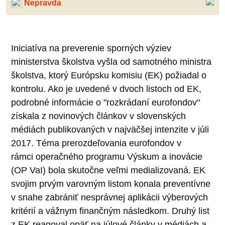
Nepravda
Iniciatíva na preverenie sporných výziev
ministerstva školstva vyšla od samotného ministra
školstva, ktorý Európsku komisiu (EK) požiadal o
kontrolu. Ako je uvedené v dvoch listoch od EK,
podrobné informácie o "rozkrádaní eurofondov"
získala z novinových článkov v slovenských
médiách publikovaných v najväčšej intenzite v júli
2017. Téma prerozdeľovania eurofondov v
rámci operačného programu Výskum a inovácie
(OP VaI) bola skutočne veľmi medializovaná. EK
svojim prvým varovným listom konala preventívne
v snahe zabrániť nesprávnej aplikácii výberových
kritérií a vážnym finančným následkom. Druhý list
z EK reagoval opäť na júlové články v médiách a